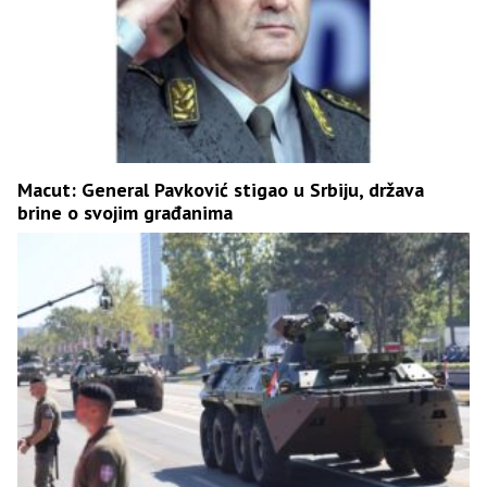
Macut: General Pavković stigao u Srbiju, država
brine o svojim građanima