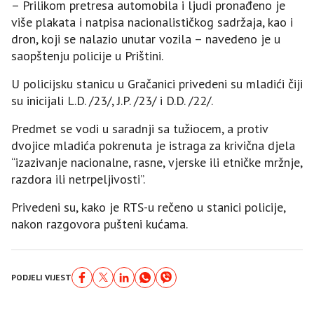
– Prilikom pretresa automobila i ljudi pronađeno je
više plakata i natpisa nacionalističkog sadržaja, kao i
dron, koji se nalazio unutar vozila – navedeno je u
saopštenju policije u Prištini.
U policijsku stanicu u Gračanici privedeni su mladići čiji
su inicijali L.D. /23/, Ј.P. /23/ i D.D. /22/.
Predmet se vodi u saradnji sa tužiocem, a protiv
dvojice mladića pokrenuta je istraga za krivična djela
“izazivanje nacionalne, rasne, vjerske ili etničke mržnje,
razdora ili netrpeljivosti”.
Privedeni su, kako je RTS-u rečeno u stanici policije,
nakon razgovora pušteni kućama.
PODJELI VIJEST