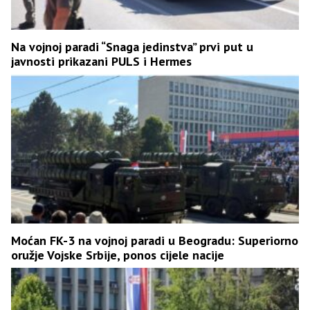
Na vojnoj paradi “Snaga jedinstva” prvi put u
javnosti prikazani PULS i Hermes
Moćan FK-3 na vojnoj paradi u Beogradu: Superiorno
oružje Vojske Srbije, ponos cijele nacije