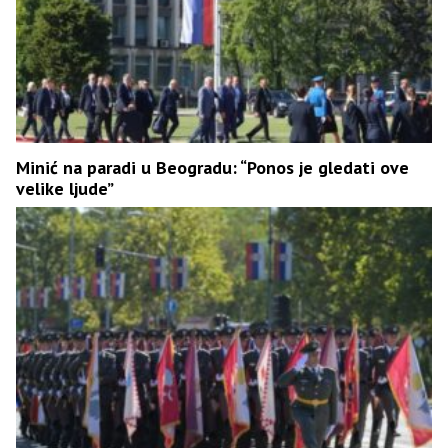
Minić na paradi u Beogradu: “Ponos je gledati ove
velike ljude”