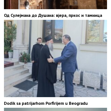
Од Сулејмана до Душана: вјера, пркос и тамница
Dodik sa patrijarhom Porfirijem u Beogradu