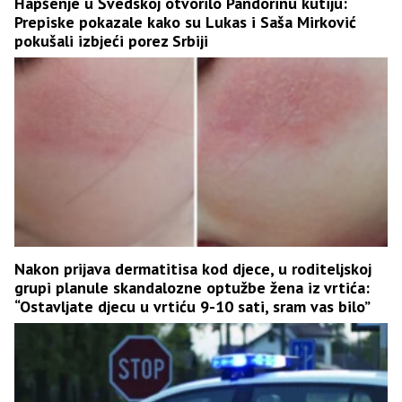
Hapšenje u Švedskoj otvorilo Pandorinu kutiju:
Prepiske pokazale kako su Lukas i Saša Mirković
pokušali izbjeći porez Srbiji
Nakon prijava dermatitisa kod djece, u roditeljskoj
grupi planule skandalozne optužbe žena iz vrtića:
“Ostavljate djecu u vrtiću 9-10 sati, sram vas bilo”