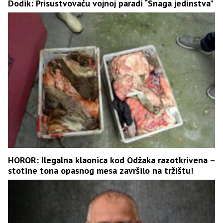
Dodik: Prisustvovaću vojnoj paradi “Snaga jedinstva”
HOROR: Ilegalna klaonica kod Odžaka razotkrivena –
stotine tona opasnog mesa završilo na tržištu!