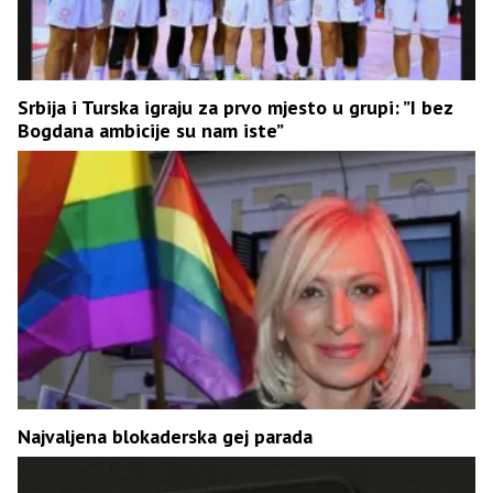
Srbija i Turska igraju za prvo mjesto u grupi: ”I bez
Bogdana ambicije su nam iste”
Najvaljena blokaderska gej parada