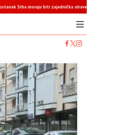
rba moraju biti zajednička obaveza
T