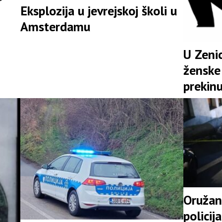
Eksplozija u jevrejskoj školi u
Amsterdamu
U Zenic
ženske 
prekinu
Oružan
policij