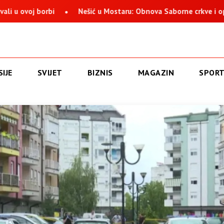
 borbi
Nešić u Mostaru: Obnova Saborne crkve i opstanak S
IJE
SVIJET
BIZNIS
MAGAZIN
SPOR