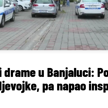
ji drame u Banjaluci: P
djevojke, pa napao ins