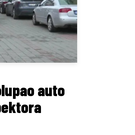
olupao auto
pektora