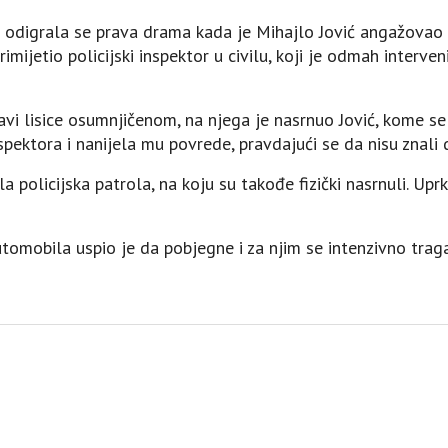
 odigrala se prava drama kada je Mihajlo Jović angažovao
rimijetio policijski inspektor u civilu, koji je odmah interve
vi lisice osumnjičenom, na njega je nasrnuo Jović, kome se 
spektora i nanijela mu povrede, pravdajući se da nisu znali da
la policijska patrola, na koju su takođe fizički nasrnuli. Up
automobila uspio je da pobjegne i za njim se intenzivno traga