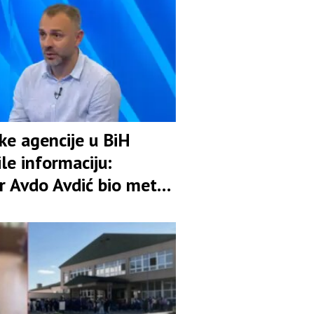
ske agencije u BiH
le informaciju:
r Avdo Avdić bio meta
ije