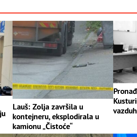
Pronađ
Kusturi
Lauš: Zolja završila u
vazduh
ju
kontejneru, eksplodirala u
Srpske
kamionu „Čistoće“