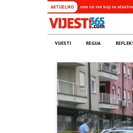
a je simbol pobjede – Ponosan sam na sve koji su učestvovali u ovoj
AKTUELNO
VIJESTI
REGIJA
REFLEKS