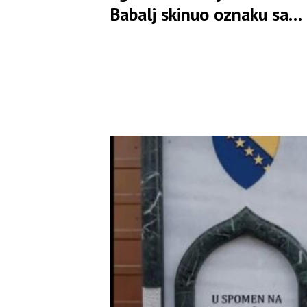
Babalj skinuo oznaku sa
mjesta Ljubiše Ćosića i
opsovao majku čovjeku iz
protokola(VIDEO)