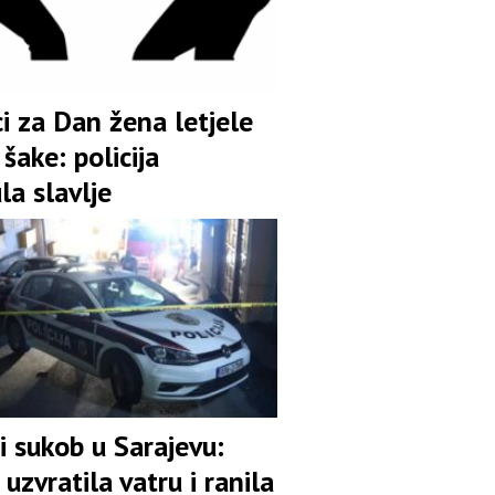
i za Dan žena letjele
šake: policija
la slavlje
i sukob u Sarajevu:
a uzvratila vatru i ranila