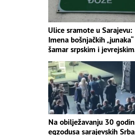
Ulice sramote u Sarajevu:
Imena bošnjačkih „junaka“
šamar srpskim i jevrejskim
žrtvama
Na obilježavanju 30 godi
egzodusa sarajevskih Srba