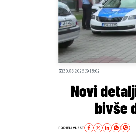
30.08.2025
18:02
Novi detal
bivše 
PODJELI VIJEST