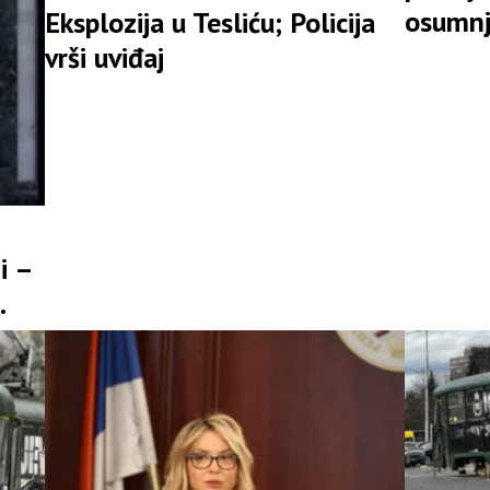
osumnj
Eksplozija u Tesliću; Policija
vrši uviđaj
i –