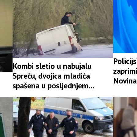
Policij
Kombi sletio u nabujalu
zaprimi
Spreču, dvojica mladića
Novina
spašena u posljednjem
likvidac
trenutku