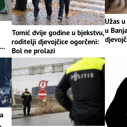
Užas u
u Banja
Tomić dvije godine u bjekstvu,
djevojč
roditelji djevojčice ogorčeni:
Bol ne prolazi
na
,