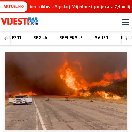
skoj: Vrijednost projekata 7,4 milijarde KM u naredne tri godine
AKTUELNO
‹
›
VIJESTI
REGIJA
REFLEKSIJE
SVIJET
BIZN