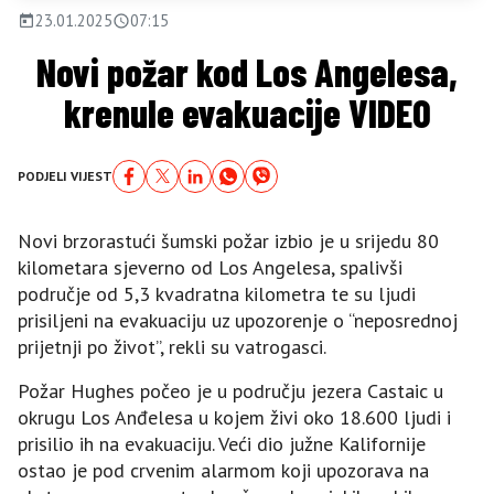
23.01.2025
07:15
Novi požar kod Los Angelesa,
krenule evakuacije VIDEO
PODJELI VIJEST
Novi brzorastući šumski požar izbio je u srijedu 80
kilometara sjeverno od Los Angelesa, spalivši
područje od 5,3 kvadratna kilometra te su ljudi
prisiljeni na evakuaciju uz upozorenje o “neposrednoj
prijetnji po život”, rekli su vatrogasci.
Požar Hughes počeo je u području jezera Castaic u
okrugu Los Anđelesa u kojem živi oko 18.600 ljudi i
prisilio ih na evakuaciju. Veći dio južne Kalifornije
ostao je pod crvenim alarmom koji upozorava na