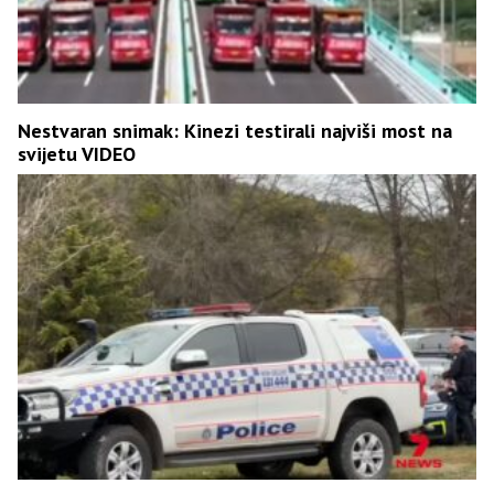
Nestvaran snimak: Kinezi testirali najviši most na
svijetu VIDEO