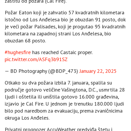
zaštitu od požara (Cal Fire).
Požar Eaton koji je zahvatio 57 kvadratnih kilometara
istočno od Los Anđelesa bio je obuzdan 91 posto, dok
je veći požar Palisades, koji je progutao 95 kvadratnih
kilometara na zapadnoj strani Los Anđelesa, bio
obuzdan 68 posto.
#hughesfire
has reached Castaic proper.
pic.twitter.com/ASFq3b91SZ
— BD Photography (@BDP_473)
January 22, 2025
Otkako su dva požara izbila 7. januara, spalila su
područje gotovo veličine Vašingtona, D.C., usmrtila 28
ljudi i oštetila ili uništila gotovo 16.000 građevina,
izjavio je Cal Fire. U jednom je trenutku 180.000 ljudi
bilo pod naredbom za evakuaciju, prema zvaničnicima
okruga Los Anđeles.
Privatni prognozer AccuWeather predviđa štetu i