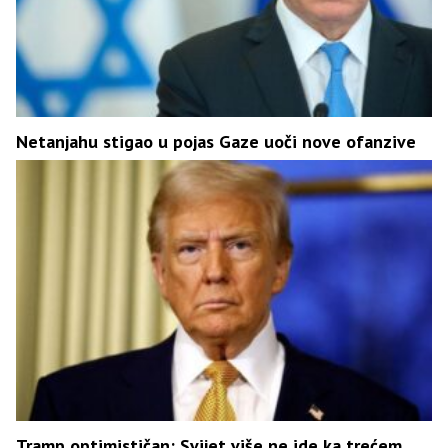
Netanjahu stigao u pojas Gaze uoči nove ofanzive
Tramp optimističan: Svijet više ne ide ka trećem