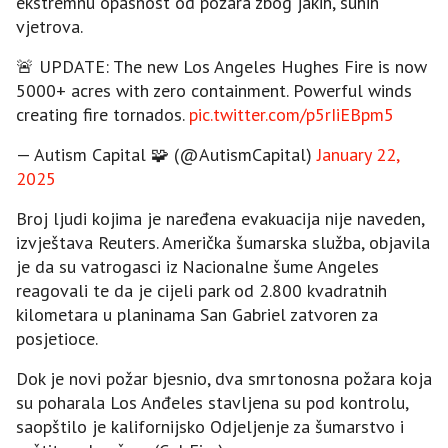
ekstremnu opasnost od požara zbog jakih, suhih
vjetrova.
🚨 UPDATE: The new Los Angeles Hughes Fire is now
5000+ acres with zero containment. Powerful winds
creating fire tornados.
pic.twitter.com/p5rIiEBpm5
— Autism Capital 🧩 (@AutismCapital)
January 22,
2025
Broj ljudi kojima je naređena evakuacija nije naveden,
izvještava Reuters. Američka šumarska služba, objavila
je da su vatrogasci iz Nacionalne šume Angeles
reagovali te da je cijeli park od 2.800 kvadratnih
kilometara u planinama San Gabriel zatvoren za
posjetioce.
Dok je novi požar bjesnio, dva smrtonosna požara koja
su poharala Los Anđeles stavljena su pod kontrolu,
saopštilo je kalifornijsko Odjeljenje za šumarstvo i