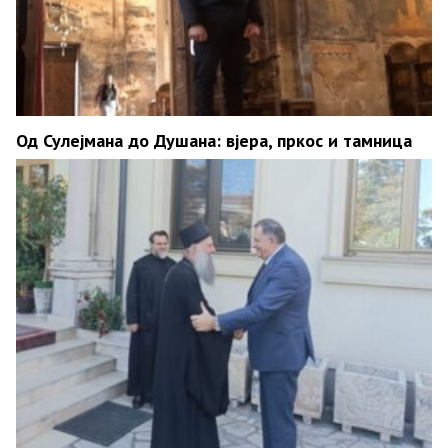
Од Сулејмана до Душана: вјера, пркос и тамница