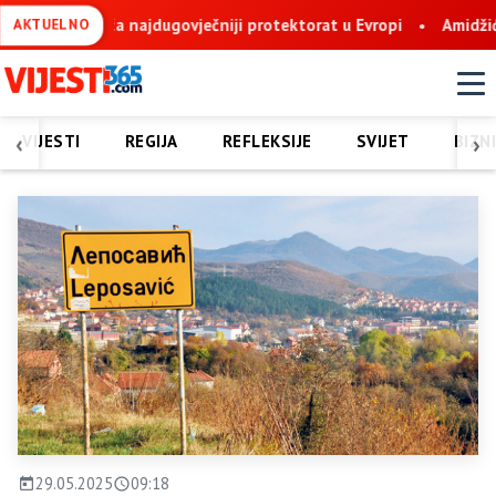
Amidžić: Bez obzira na histeriju i nervozu, Suljagić i instituc
AKTUELNO
‹
›
VIJESTI
REGIJA
REFLEKSIJE
SVIJET
BIZN
29.05.2025
09:18