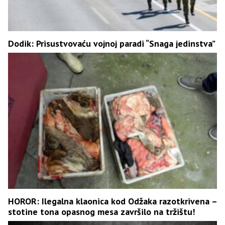
Dodik: Prisustvovaću vojnoj paradi “Snaga jedinstva”
HOROR: Ilegalna klaonica kod Odžaka razotkrivena –
stotine tona opasnog mesa završilo na tržištu!