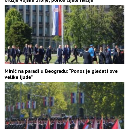
Minić na paradi u Beogradu: “Ponos je gledati ove
velike ljude”