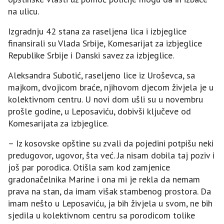
na ulicu.
Izgradnju 42 stana za raseljena lica i izbjeglice
finansirali su Vlada Srbije, Komesarijat za izbjeglice
Republike Srbije i Danski savez za izbjeglice.
Aleksandra Subotić, raseljeno lice iz Uroševca, sa
majkom, dvojicom braće, njihovom djecom živjela je u
kolektivnom centru. U novi dom ušli su u novembru
prošle godine, u Leposaviću, dobivši ključeve od
Komesarijata za izbjeglice.
– Iz kosovske opštine su zvali da pojedini potpišu neki
predugovor, ugovor, šta već. Јa nisam dobila taj poziv i
još par porodica. Otišla sam kod zamjenice
gradonačelnika Marine i ona mi je rekla da nemam
prava na stan, da imam višak stambenog prostora. Da
imam nešto u Leposaviću, ja bih živjela u svom, ne bih
sjedila u kolektivnom centru sa porodicom tolike