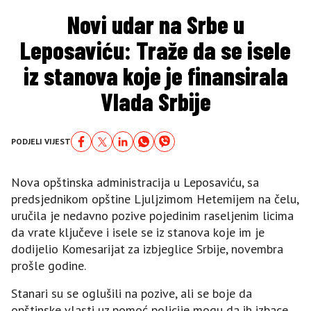
Novi udar na Srbe u
Leposaviću: Traže da se isele
iz stanova koje je finansirala
Vlada Srbije
PODJELI VIJEST
Nova opštinska administracija u Leposaviću, sa
predsjednikom opštine Ljuljzimom Hetemijem na čelu,
uručila je nedavno pozive pojedinim raseljenim licima
da vrate ključeve i isele se iz stanova koje im je
dodijelio Komesarijat za izbjeglice Srbije, novembra
prošle godine.
Stanari su se oglušili na pozive, ali se boje da
opštinske vlasti uz pomoć policije mogu da ih izbace