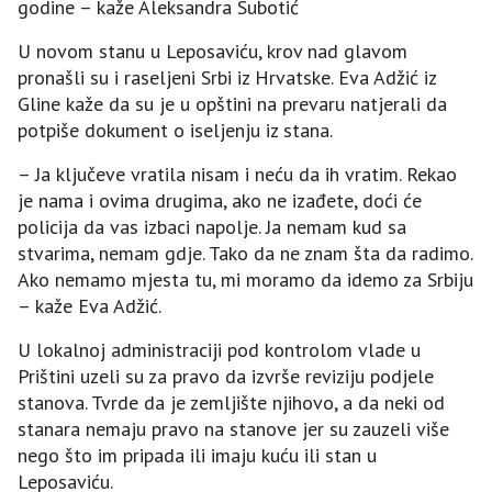
godine – kaže Aleksandra Subotić
U novom stanu u Leposaviću, krov nad glavom
pronašli su i raseljeni Srbi iz Hrvatske. Eva Adžić iz
Gline kaže da su je u opštini na prevaru natjerali da
potpiše dokument o iseljenju iz stana.
– Јa ključeve vratila nisam i neću da ih vratim. Rekao
je nama i ovima drugima, ako ne izađete, doći će
policija da vas izbaci napolje. Јa nemam kud sa
stvarima, nemam gdje. Tako da ne znam šta da radimo.
Ako nemamo mjesta tu, mi moramo da idemo za Srbiju
– kaže Eva Adžić.
U lokalnoj administraciji pod kontrolom vlade u
Prištini uzeli su za pravo da izvrše reviziju podjele
stanova. Tvrde da je zemljište njihovo, a da neki od
stanara nemaju pravo na stanove jer su zauzeli više
nego što im pripada ili imaju kuću ili stan u
Leposaviću.