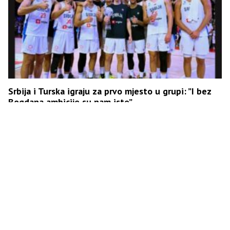
Srbija i Turska igraju za prvo mjesto u grupi: ”I bez
Bogdana ambicije su nam iste”