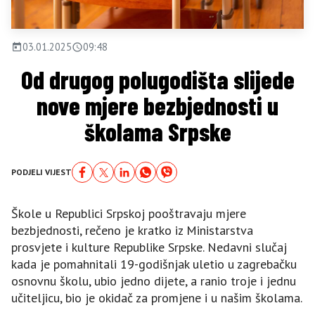
03.01.2025
09:48
Od drugog polugodišta slijede
nove mjere bezbjednosti u
školama Srpske
PODJELI VIJEST
Škole u Republici Srpskoj pooštravaju mjere
bezbjednosti, rečeno je kratko iz Ministarstva
prosvjete i kulture Republike Srpske. Nedavni slučaj
kada je pomahnitali 19-godišnjak uletio u zagrebačku
osnovnu školu, ubio jedno dijete, a ranio troje i jednu
učiteljicu, bio je okidač za promjene i u našim školama.