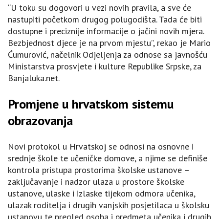
“U toku su dogovori u vezi novih pravila, a sve će
nastupiti početkom drugog polugodišta. Tada će biti
dostupne i preciznije informacije o jačini novih mjera.
Bezbjednost djece je na prvom mjestu”, rekao je Mario
Ćumurović, načelnik Odjeljenja za odnose sa javnošću
Ministarstva prosvjete i kulture Republike Srpske, za
Banjaluka.net.
Promjene u hrvatskom sistemu
obrazovanja
Novi protokol u Hrvatskoj se odnosi na osnovne i
srednje škole te učeničke domove, a njime se definiše
kontrola pristupa prostorima školske ustanove –
zaključavanje i nadzor ulaza u prostore školske
ustanove, ulaske i izlaske tijekom odmora učenika,
ulazak roditelja i drugih vanjskih posjetilaca u školsku
ustanovu te pregled osoba i predmeta učenika i drugih