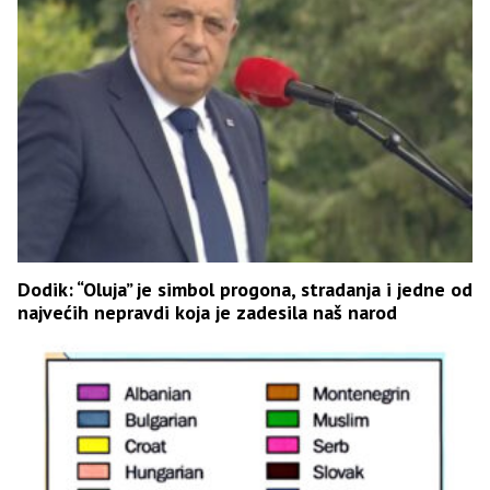
Dodik: “Oluja” je simbol progona, stradanja i jedne od
najvećih nepravdi koja je zadesila naš narod