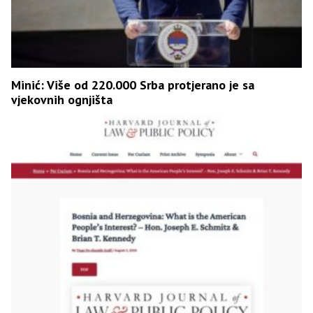
Minić: Više od 220.000 Srba protjerano je sa
vjekovnih ognjišta