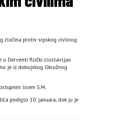
kim civilima
g zločina protiv srpskog civilnog
 u Derventi fizički zlostavljao
teno je iz dobojskog Okružnog
dostupnim licem S.M.
ića podiglo 10. januara, dok ju je