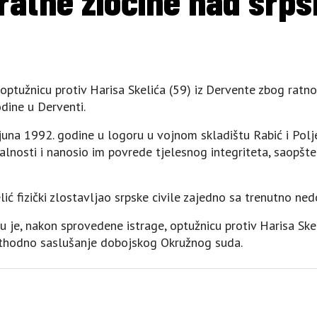
ratne zločine nad srps
optužnicu protiv Harisa Skelića (59) iz Dervente zbog ratno
dine u Derventi.
juna 1992. godine u logoru u vojnom skladištu Rabić i Polje
nalnosti i nanosio im povrede tjelesnog integriteta, saopš
lić fizički zlostavljao srpske civile zajedno sa trenutno ne
 je, nakon sprovedene istrage, optužnicu protiv Harisa Skel
rethodno saslušanje dobojskog Okružnog suda.