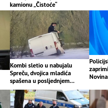
Srpske
kamionu „Čistoće“
Policij
Kombi sletio u nabujalu
zaprimi
Spreču, dvojica mladića
Novina
spašena u posljednjem
likvidac
trenutku