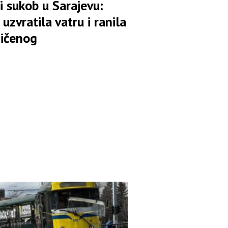
i sukob u Sarajevu:
a uzvratila vatru i ranila
ičenog