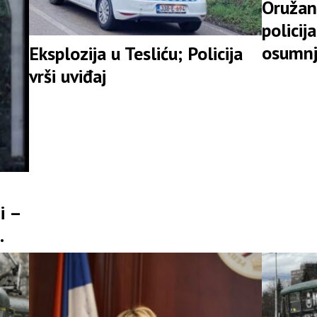
Oružan
policij
osumnj
Eksplozija u Tesliću; Policija
vrši uviđaj
i –