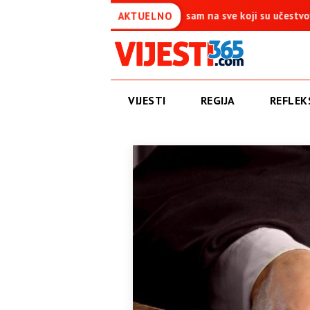
a je simbol pobjede – Ponosan sam na sve koji su učestvovali u ovoj
AKTUELNO
VIJESTI
REGIJA
REFLEKS