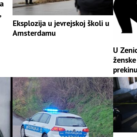
na
,
Eksplozija u jevrejskoj školi u
Amsterdamu
U Zenic
ženske 
prekinu