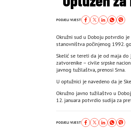
Optužen za 
PODJELI VIJEST
Okružni sud u Doboju potvrdio je 
stanovništva počinjenog 1992. go
Skelić se tereti da je od maja do 
zatvorenike – civile srpske nacio
javnog tužilaštva, prenosi Srna.
U optužnici je navedeno da je Ske
Okružno javno tužilaštvo u Doboju
12. januara potvrdio sudija za p
PODJELI VIJEST