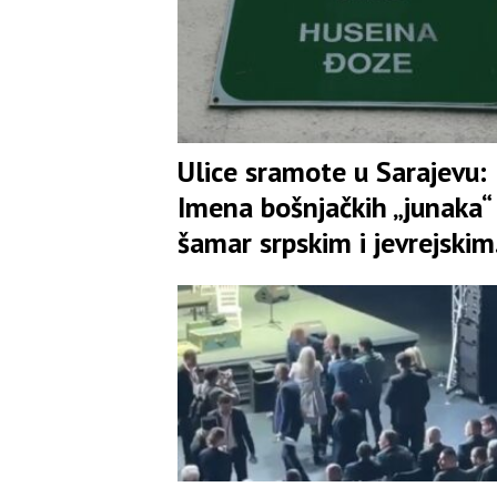
Ulice sramote u Sarajevu:
Imena bošnjačkih „junaka“
šamar srpskim i jevrejskim
žrtvama