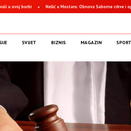
 borbi
Nešić u Mostaru: Obnova Saborne crkve i opstanak Sr
IJE
SVIJET
BIZNIS
MAGAZIN
SPOR