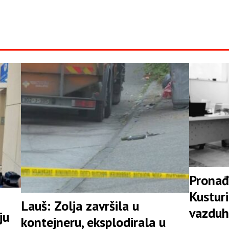
Pronađ
Kusturi
Lauš: Zolja završila u
vazduh
ju
kontejneru, eksplodirala u