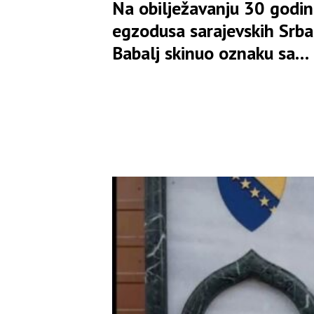
Na obilježavanju 30 godi
egzodusa sarajevskih Srba
Babalj skinuo oznaku sa
mjesta Ljubiše Ćosića i
opsovao majku čovjeku iz
protokola(VIDEO)