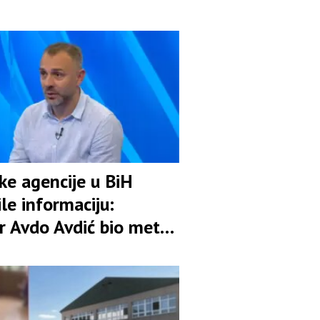
ske agencije u BiH
le informaciju:
r Avdo Avdić bio meta
ije