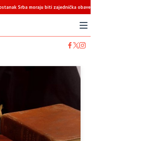
ba moraju biti zajednička obaveza
T