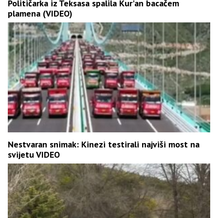
Političarka iz Teksasa spalila Kur'an bacačem
plamena (VIDEO)
Nestvaran snimak: Kinezi testirali najviši most na
svijetu VIDEO