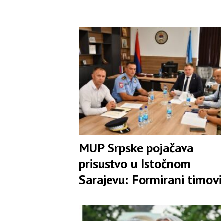
MUP Srpske pojačava
prisustvo u Istočnom
Sarajevu: Formirani timovi
rasvjetljavanje pokušaja
ubistava