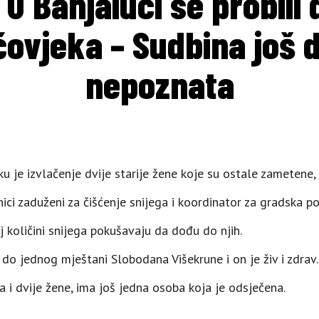
 U Banjaluci se probili
čovjeka – Sudbina još 
nepoznata
u je izvlačenje dvije starije žene koje su ostale zametene,
ci zaduženi za čišćenje snijega i koordinator za gradska pod
j količini snijega pokušavaju da dođu do njih.
o jednog mještani Slobodana Višekrune i on je živ i zdrav.
i dvije žene, ima još jedna osoba koja je odsječena.