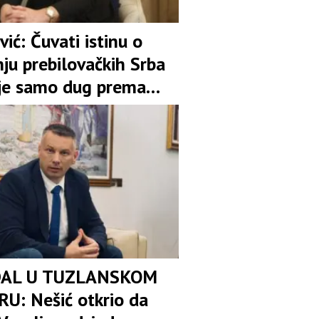
vić: Čuvati istinu o
ju prebilovačkih Srba
ije samo dug prema
ti
AL U TUZLANSKOM
U: Nešić otkrio da