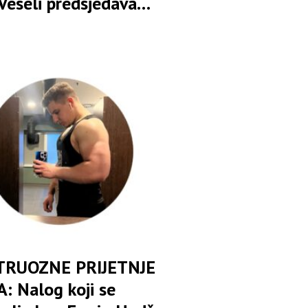
Veseli predsjedava
om osuđenica
RUOZNE PRIJETNJE
: Nalog koji se