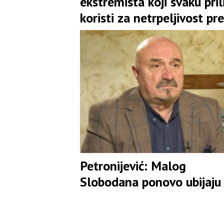
ekstremista koji svaku pril
koristi za netrpeljivost p
Srbima
Petronijević: Malog
Slobodana ponovo ubijaju