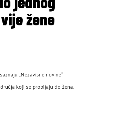
 do jednog
dvije žene
 saznaju „Nezavisne novine“.
ručja koji se probijaju do žena.