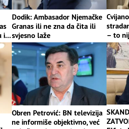
Cvijano
Dodik: Ambasador Njemačke
stradan
as
Granas ili ne zna da čita ili
– to n
 i
svjesno laže
prošlos
SKAND
Obren Petrović: BN televizija
ZATVOR
ne informiše objektivno, već