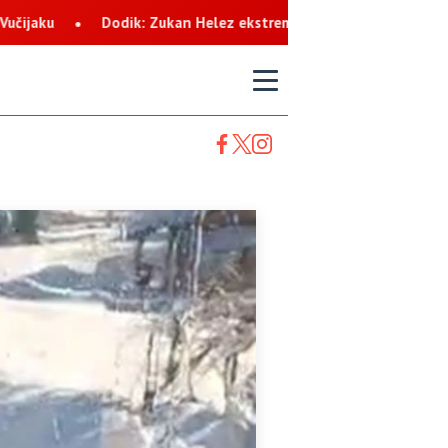
 Helez ekstremista koji svaku priliku koristi za netrpeljivost pre
T