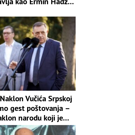
avlja kao Ermin Hadžić
na klanje, istrebljenje i
ivanje Banjaluke sa
om“
 Naklon Vučića Srpskoj
amo gest poštovanja –
aklon narodu koji je
uspravan uprkos svim