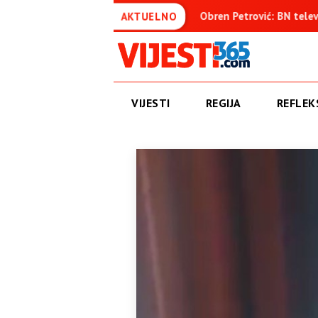
uđenica
Obren Petrović: BN televizija ne informiše objektiv
AKTUELNO
VIJESTI
REGIJA
REFLEKS