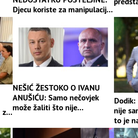
predst
Djecu koriste za manipulaciju
poziva 
i jeftino skupljanje političkih
„sravnj
poena
zemlj
NEŠIĆ ŽESTOKO O IVANU
ANUŠIĆU: Samo nečovjek
Dodik:
može žaliti što nije
nije s
 za
učestvovao u progonu
to je n
250.000 Srba
ostao 