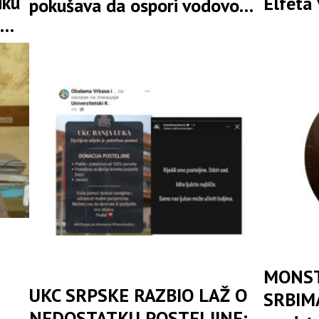
iku
Elfeta 
pokušava da ospori vodovod
rema
Savjet
na Vučijaku
MONST
UKC SRPSKE RAZBIO LAŽ O
SRBIMA
NEDOSTATKU POSTELJINE: