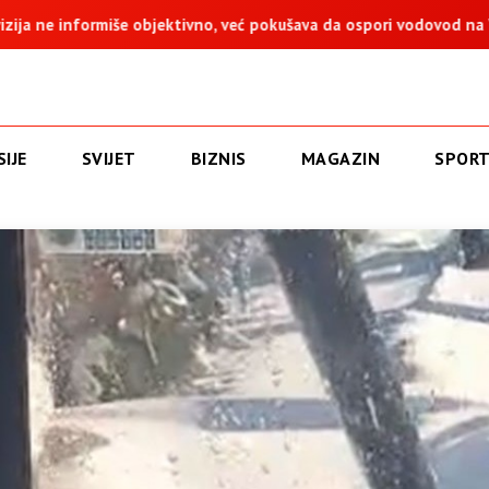
no, već pokušava da ospori vodovod na Vučijaku
Dodik: Zukan
IJE
SVIJET
BIZNIS
MAGAZIN
SPOR