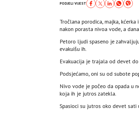
PODJELI VIJEST
Tročlana porodica, majka, kćerka i
nakon porasta nivoa vode, a dana
Petoro ljudi spaseno je zahvaljuj
evakuišu ih.
Evakuacija je trajala od devet do
Podsjećamo, oni su od subote popo
Nivo vode je počeo da opada u ned
koja ih je jutros zatekla.
Spasioci su jutros oko devet sati u