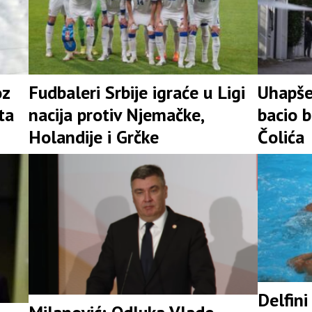
oz
Fudbaleri Srbije igraće u Ligi
Uhapše
ta
nacija protiv Njemačke,
bacio 
Holandije i Grčke
Čolića
Delfini