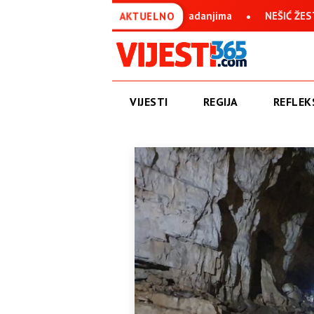
uspravan uprkos svim stradanjima
NEŠIĆ ŽESTOKO O IVANU AN
AKTUELNO
VIJESTI
REGIJA
REFLEKS