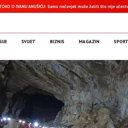
UŠIĆU: Samo nečovjek može žaliti što nije učestvovao u progonu
IJE
SVIJET
BIZNIS
MAGAZIN
SPOR