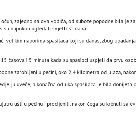
 očuh, zajedno sa dva vodiča, od subote popodne bila je zar
s su napokon ugledali svjetlost dana.
ući velikim naporima spasilaca koji su danas, zbog opadanja 
 15 časova i 5 minuta kada su spasioci uspjeli da prvu osob
dne zarobljeni u pećini, oko 2,4 kilometra od ulaza, nakon
jelju uveče, a konačna odluka spasilaca je bila donijeta 
jutru ušli u pećinu i procijenili, nakon čega su krenuli sa e