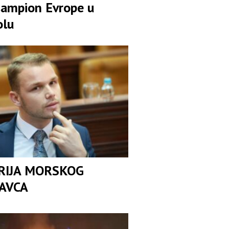
 šampion Evrope u
olu
IJA MORSKOG
AVCA