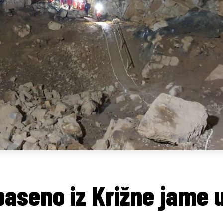
aseno iz Križne jame u