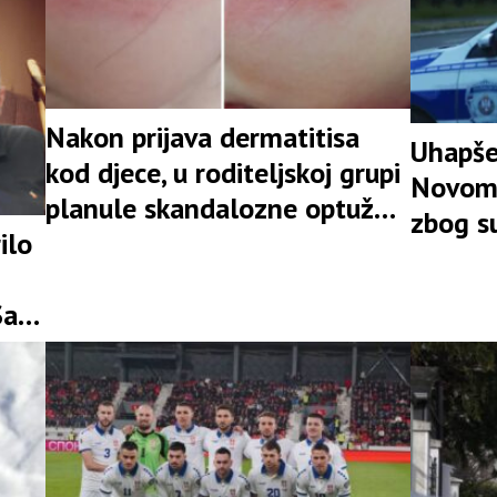
Nakon prijava dermatitisa
Uhapše
kod djece, u roditeljskoj grupi
Novom 
planule skandalozne optužbe
zbog su
žena iz vrtića: “Ostavljate
ilo
radove
djecu u vrtiću 9-10 sati, sram
vas bilo”
Saša