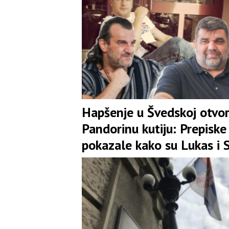
Hapšenje u Švedskoj otvor
Pandorinu kutiju: Prepiske
pokazale kako su Lukas i 
Mirković pokušali izbjeći
porez Srbiji