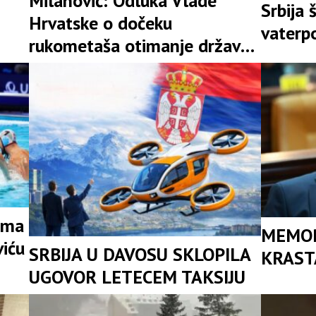
Milanović: Odluka Vlade
Srbija
Hrvatske o dočeku
vaterp
rukometaša otimanje države i
izazivanje podjela
tima
MEMOR
viću
SRBIJA U DAVOSU SKLOPILA
KRAST
UGOVOR LETECEM TAKSIJU