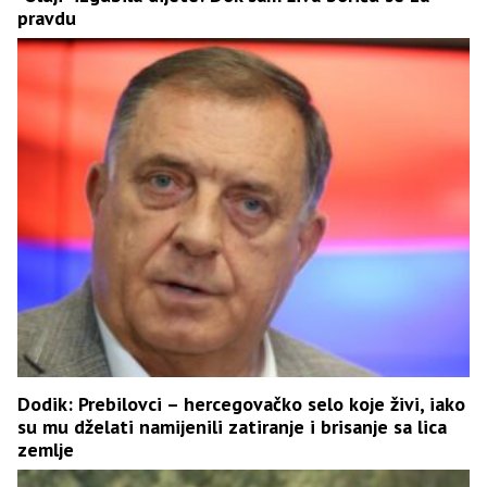
pravdu
Dodik: Prebilovci – hercegovačko selo koje živi, iako
su mu dželati namijenili zatiranje i brisanje sa lica
zemlje