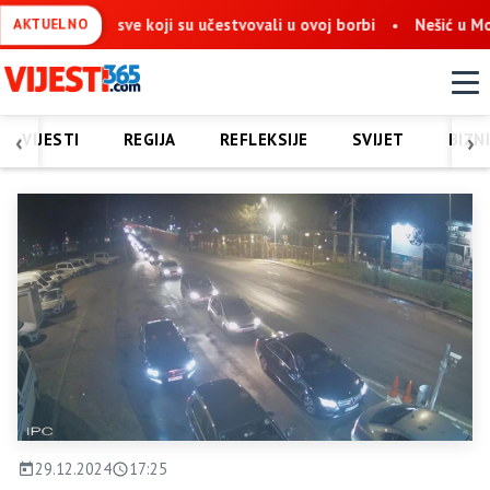
 sve koji su učestvovali u ovoj borbi
Nešić u Mostaru: Obnova
AKTUELNO
‹
›
VIJESTI
REGIJA
REFLEKSIJE
SVIJET
BIZN
29.12.2024
17:25