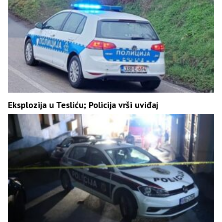
Eksplozija u Tesliću; Policija vrši uviđaj