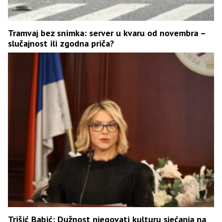
Tramvaj bez snimka: server u kvaru od novembra –
slučajnost ili zgodna priča?
Trišić Babić: Dužnost njegovati kulturu sjećanja na