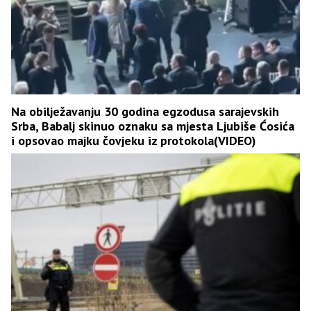
Na obilježavanju 30 godina egzodusa sarajevskih
Srba, Babalj skinuo oznaku sa mjesta Ljubiše Ćosića
i opsovao majku čovjeku iz protokola(VIDEO)