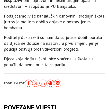
eksplozivnom napravom ili nekim drugim opasnim
sredstvom – saopštio je PU Banjaluka.
Podsjećamo, više banjalučkih osnovnih i srednjih škola
jutros je mejlom dobilo dojave o postavljenim
bombama.
Roditelji đaka rekli su nam da su jutros dobili poruku
da djeca ne dolaze na nastavu u prvu smjenu jer je
policija obavlja protivdiverzioni pregled.
Djeca koja dođu u školi biće vraćena. Iz škola su
poručili da nema mjesta za paniku.
PODJELI VIJEST
POVEZANE VIJESTI