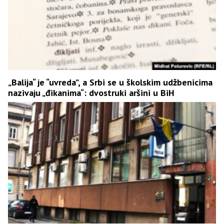
„Balija“ je “uvreda”, a Srbi se u školskim udžbenicima
nazivaju „đikanima“: dvostruki aršini u BiH