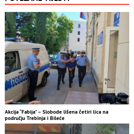
Akcija “Fabija” – Slobode lišena četiri lica na
području Trebinja i Bileće