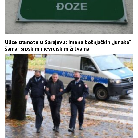
Ulice sramote u Sarajevu: Imena bošnjačkih „junaka“
šamar srpskim i jevrejskim žrtvama