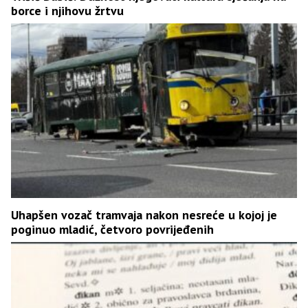
borce i njihovu žrtvu
Uhapšen vozač tramvaja nakon nesreće u kojoj je
poginuo mladić, četvoro povrijeđenih