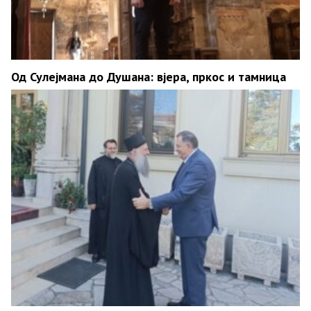
Од Сулејмана до Душана: вјера, пркос и тамница