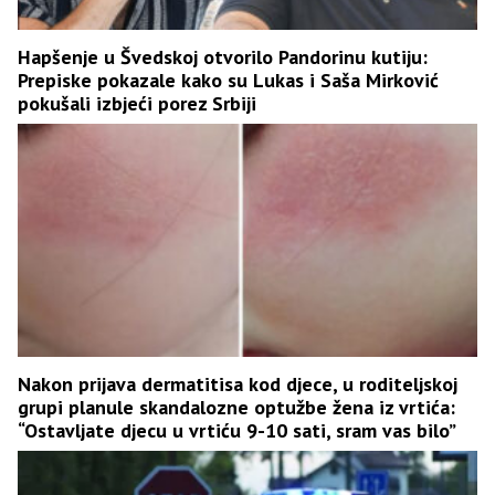
Hapšenje u Švedskoj otvorilo Pandorinu kutiju:
Prepiske pokazale kako su Lukas i Saša Mirković
pokušali izbjeći porez Srbiji
Nakon prijava dermatitisa kod djece, u roditeljskoj
grupi planule skandalozne optužbe žena iz vrtića:
“Ostavljate djecu u vrtiću 9-10 sati, sram vas bilo”