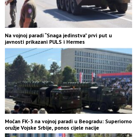
Na vojnoj paradi “Snaga jedinstva” prvi put u
javnosti prikazani PULS i Hermes
Moćan FK-3 na vojnoj paradi u Beogradu: Superiorno
oružje Vojske Srbije, ponos cijele nacije