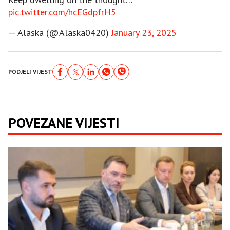
pic.twitter.com/hcEGdpfrH5
— Alaska (@Alaska0420)
January 23, 2025
PODJELI VIJEST
POVEZANE VIJESTI