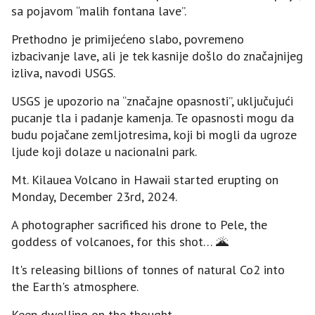
sa pojavom “malih fontana lave”.
Prethodno je primijećeno slabo, povremeno
izbacivanje lave, ali je tek kasnije došlo do značajnijeg
izliva, navodi USGS.
USGS je upozorio na “značajne opasnosti”, uključujući
pucanje tla i padanje kamenja. Te opasnosti mogu da
budu pojačane zemljotresima, koji bi mogli da ugroze
ljude koji dolaze u nacionalni park.
Mt. Kilauea Volcano in Hawaii started erupting on
Monday, December 23rd, 2024.
A photographer sacrificed his drone to Pele, the
goddess of volcanoes, for this shot… 🌋
It's releasing billions of tonnes of natural Co2 into
the Earth's atmosphere.
Keep dwelling on the thought…