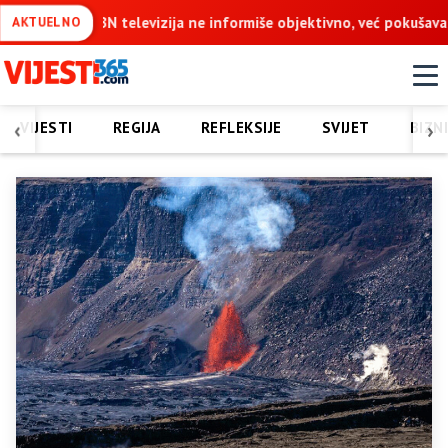
rmiše objektivno, već pokušava da ospori vodovod na Vučijaku
AKTUELNO
‹
›
VIJESTI
REGIJA
REFLEKSIJE
SVIJET
BIZN