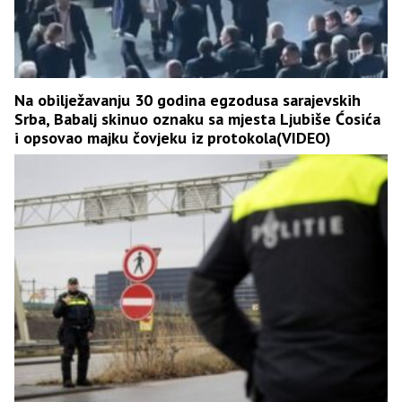
Na obilježavanju 30 godina egzodusa sarajevskih
Srba, Babalj skinuo oznaku sa mjesta Ljubiše Ćosića
i opsovao majku čovjeku iz protokola(VIDEO)