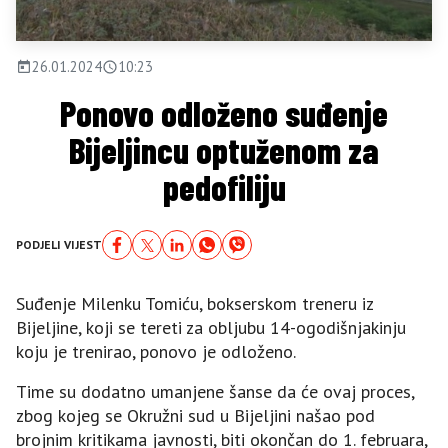
26.01.2024
10:23
Ponovo odloženo suđenje
Bijeljincu optuženom za
pedofiliju
PODJELI VIJEST
Suđenje Milenku Tomiću, bokserskom treneru iz
Bijeljine, koji se tereti za obljubu 14-ogodišnjakinju
koju je trenirao, ponovo je odloženo.
Time su dodatno umanjene šanse da će ovaj proces,
zbog kojeg se Okružni sud u Bijeljini našao pod
brojnim kritikama javnosti, biti okončan do 1. februara,