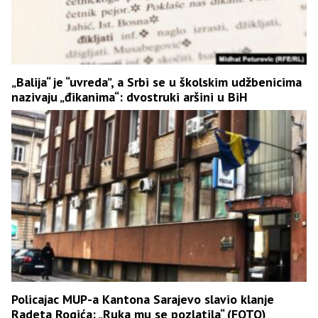
„Balija“ je “uvreda”, a Srbi se u školskim udžbenicima
nazivaju „đikanima“: dvostruki aršini u BiH
Policajac MUP-a Kantona Sarajevo slavio klanje
Radeta Rogića: „Ruka mu se pozlatila“ (FOTO)