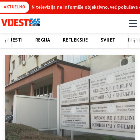
informiše objektivno, već pokušava da ospori vodovod na Vučijaku
AKTUELNO
‹
›
VIJESTI
REGIJA
REFLEKSIJE
SVIJET
BIZN