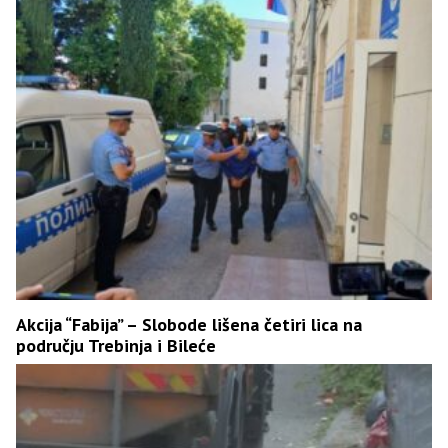
Akcija “Fabija” – Slobode lišena četiri lica na
području Trebinja i Bileće