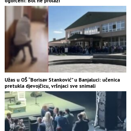
ogorčeni: Bol ne prolazi
Užas u OŠ “Borisav Stanković” u Banjaluci: učenica
pretukla djevojčicu, vršnjaci sve snimali