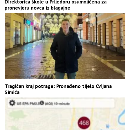
Direktorica škole u Prijedoru osumnjičena za
pronevjeru novca iz blagajne
Tragičan kraj potrage: Pronađeno tijelo Cvijana
Simića