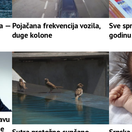
ra —
Pojačana frekvencija vozila,
Sve sp
duge kolone
godinu
javu
ne
Sutra pretežno sunčano,
Srpska