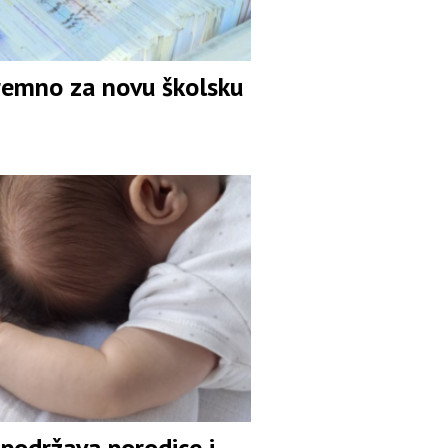
remno za novu školsku
 podržava porodice i