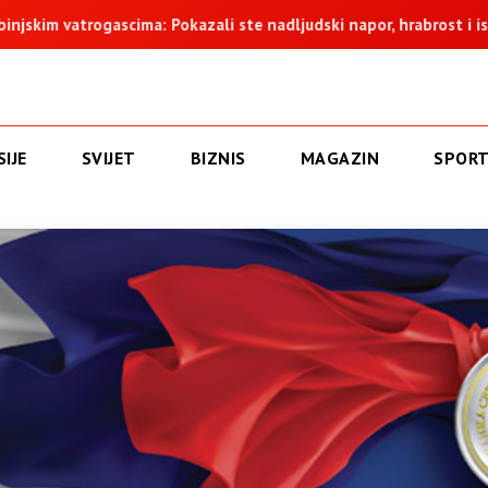
m vatrogascima: Pokazali ste nadljudski napor, hrabrost i istrajno
IJE
SVIJET
BIZNIS
MAGAZIN
SPOR