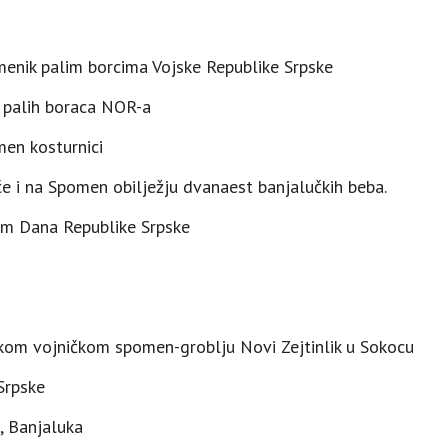
enik palim borcima Vojske Republike Srpske
 palih boraca NOR-a
en kosturnici
e i na Spomen obilježju dvanaest banjalučkih beba.
m Dana Republike Srpske
kom vojničkom spomen-groblju Novi Zejtinlik u Sokocu
Srpske
e, Banjaluka