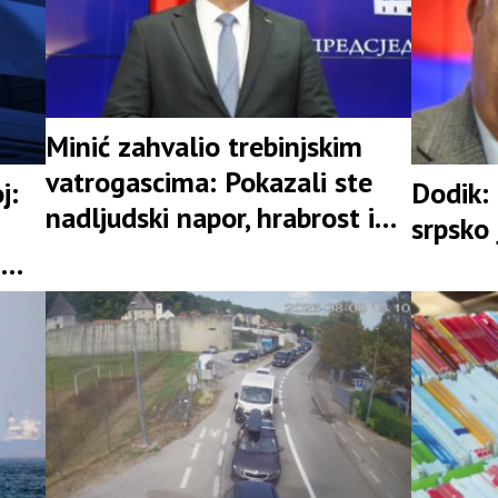
Minić zahvalio trebinjskim
vatrogascima: Pokazali ste
j:
Dodik: 
nadljudski napor, hrabrost i
srpsko 
istrajnost
i