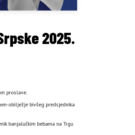
Srpske 2025.
am proslave.
men-obilježje bivšeg predsjednika
menik banjalučkim bebama na Trgu