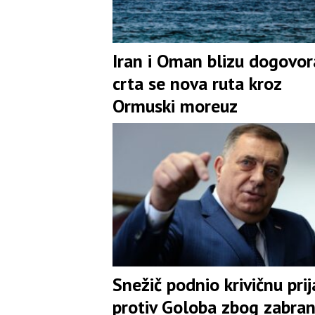
Iran i Oman blizu dogovo
crta se nova ruta kroz
Ormuski moreuz
Snežič podnio krivičnu pri
protiv Goloba zbog zabra