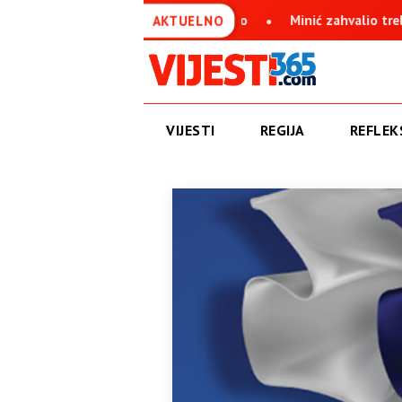
čko Sarajevo boli srpsko jedinstvo
Minić zahvalio trebinjski
AKTUELNO
VIJESTI
REGIJA
REFLEKS