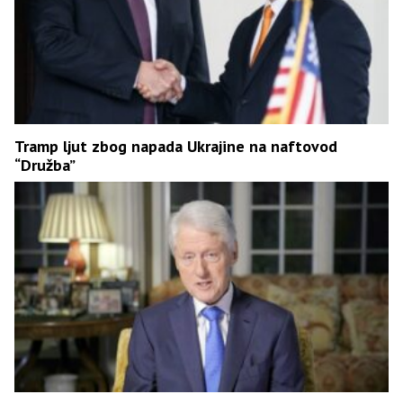
Tramp ljut zbog napada Ukrajine na naftovod
“Družba”