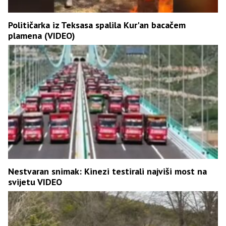
Političarka iz Teksasa spalila Kur'an bacačem
plamena (VIDEO)
Nestvaran snimak: Kinezi testirali najviši most na
svijetu VIDEO