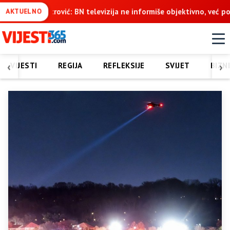
ija ne informiše objektivno, već pokušava da ospori vodovod na Vu
AKTUELNO
‹
›
VIJESTI
REGIJA
REFLEKSIJE
SVIJET
BIZN