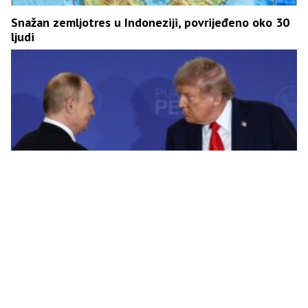
Snažan zemljotres u Indoneziji, povrijeđeno oko 30
ljudi
FT: Putin rekao Trampu da je uslov za okončanje
rata povlačenje Ukrajine iz Donjecka