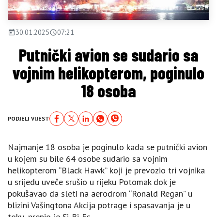
30.01.2025
07:21
Putnički avion se sudario sa
vojnim helikopterom, poginulo
18 osoba
PODJELI VIJEST
Najmanje 18 osoba je poginulo kada se putnički avion
u kojem su bile 64 osobe sudario sa vojnim
helikopterom “Black Hawk” koji je prevozio tri vojnika
u srijedu uveče srušio u rijeku Potomak dok je
pokušavao da sleti na aerodrom “Ronald Regan” u
blizini Vašingtona Akcija potrage i spasavanja je u
toku, prenio je Si-Bi-Es.