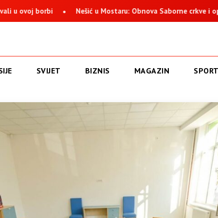
 borbi
Nešić u Mostaru: Obnova Saborne crkve i opstanak Sr
IJE
SVIJET
BIZNIS
MAGAZIN
SPOR