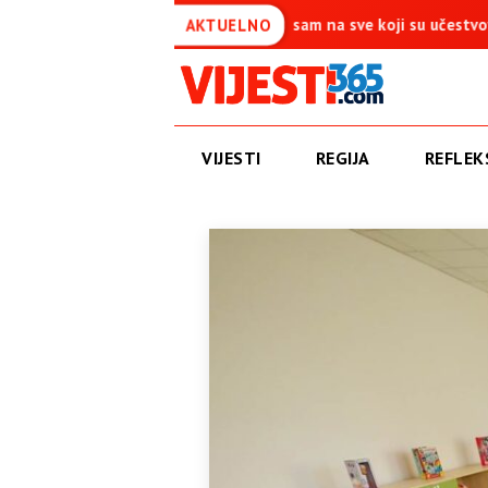
a je simbol pobjede – Ponosan sam na sve koji su učestvovali u ovoj
AKTUELNO
VIJESTI
REGIJA
REFLEKS