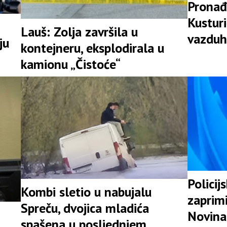
Pronađ
Kusturi
Lauš: Zolja završila u
vazduh
ju
kontejneru, eksplodirala u
Srpske
kamionu „Čistoće“
Policij
Kombi sletio u nabujalu
zaprimi
Spreču, dvojica mladića
Novina
spašena u posljednjem