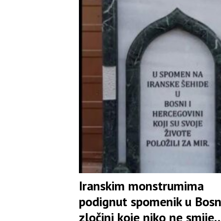
Iranskim monstrumima
podignut spomenik u Bosn
zločini koje niko ne smije