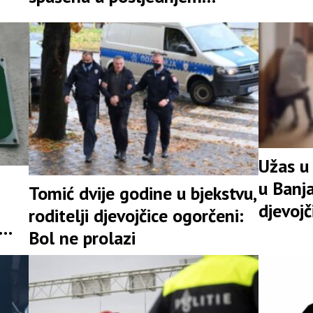
likvidac
trenutku
Užas u
u Banja
Tomić dvije godine u bjekstvu,
djevojč
roditelji djevojčice ogorčeni:
Bol ne prolazi