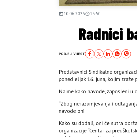
10.06.2025
13:50
Radnici b
PODJELI VIJEST
Predstavnici Sindikalne organizac
ponedjeljak 16. juna, kojim traže 
Naime kako navode, zaposleni u o
“Zbog nerazumjevanja i odlaganja
navode oni.
Kako su dodali, oni će sutra održa
organizacije “Centar za predškolsk