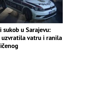
i sukob u Sarajevu:
a uzvratila vatru i ranila
ičenog