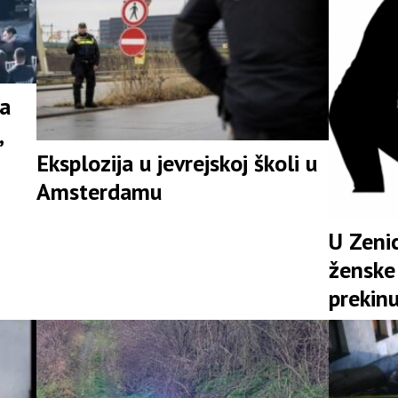
na
,
Eksplozija u jevrejskoj školi u
Amsterdamu
U Zenic
ženske 
prekinu