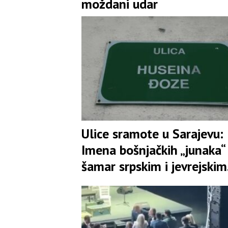
moždani udar
Ulice sramote u Sarajevu:
Imena bošnjačkih „junaka“
šamar srpskim i jevrejskim
žrtvama