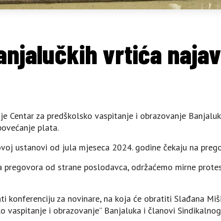
anjalučkih vrtića najavi
ije Centar za predškolsko vaspitanje i obrazovanje Banjaluk
povećanje plata.
voj ustanovi od jula mjeseca 2024. godine čekaju na preg
 pregovora od strane poslodavca, održaćemo mirne proteste
ti konferenciju za novinare, na koja će obratiti Slađana Miš
o vaspitanje i obrazovanje” Banjaluka i članovi Sindikalnog 