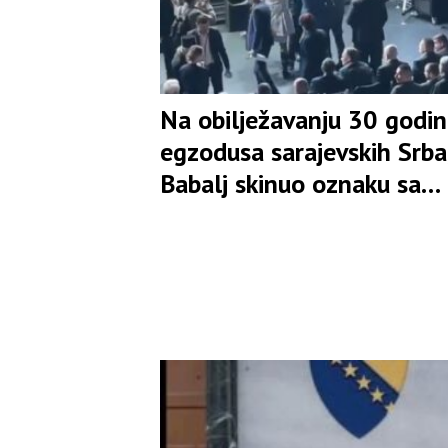
Na obilježavanju 30 godi
egzodusa sarajevskih Srba
Babalj skinuo oznaku sa
mjesta Ljubiše Ćosića i
opsovao majku čovjeku iz
protokola(VIDEO)