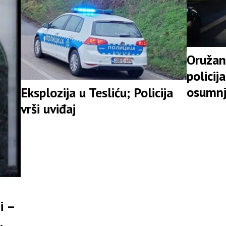
Oružan
policij
osumnj
Eksplozija u Tesliću; Policija
vrši uviđaj
i –