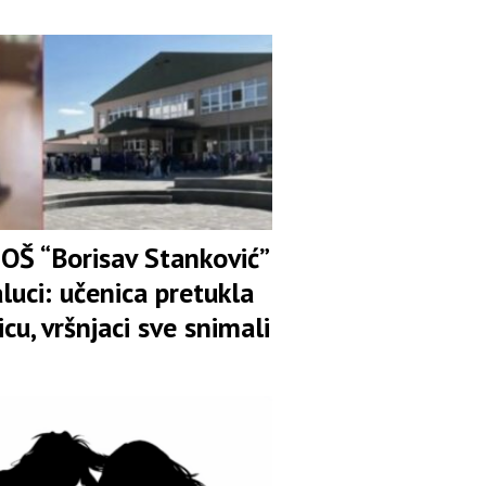
ije
 OŠ “Borisav Stanković”
luci: učenica pretukla
icu, vršnjaci sve snimali