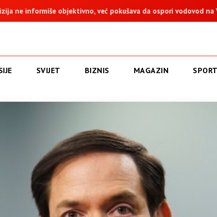
no, već pokušava da ospori vodovod na Vučijaku
Dodik: Zukan 
IJE
SVIJET
BIZNIS
MAGAZIN
SPOR