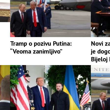
Tramp o pozivu Putina:
Novi z
“Veoma zanimljivo”
je dog
Bijeloj