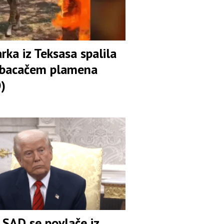
arka iz Teksasa spalila
 bacačem plamena
)
 SAD se povlače iz