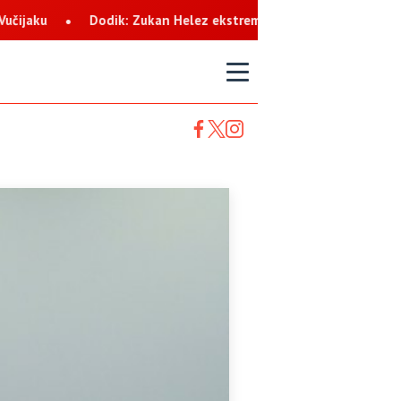
Helez ekstremista koji svaku priliku koristi za netrpeljivost pre
T