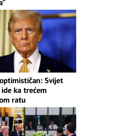
a”
ptimističan: Svijet
 ide ka trećem
kom ratu