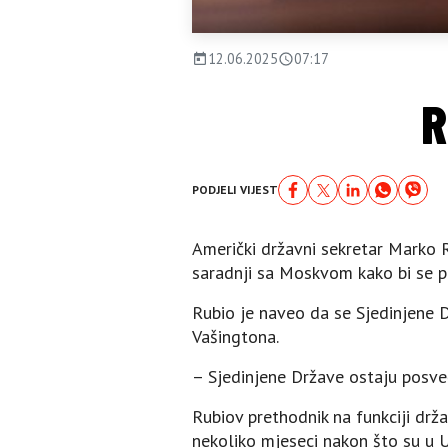
12.06.2025
07:17
R
PODJELI VIJEST
Američki državni sekretar Marko 
saradnji sa Moskvom kako bi se po
Rubio je naveo da se Sjedinjene 
Vašingtona.
– Sjedinjene Države ostaju posve
Rubiov prethodnik na funkciji drž
nekoliko mjeseci nakon što su u Uk