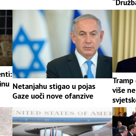
“Družb
nti:
Tramp o
inu
Netanjahu stigao u pojas
više ne
Gaze uoči nove ofanzive
svjets