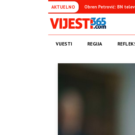
đenica
Obren Petrović: BN televizija ne informiše objektiv
AKTUELNO
VIJESTI
REGIJA
REFLEKS