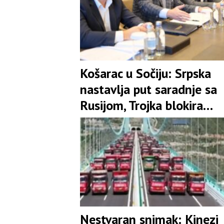
Košarac u Sočiju: Srpska
nastavlja put saradnje sa
Rusijom, Trojka blokira
privrednike iz FBiH
Nestvaran snimak: Kinezi