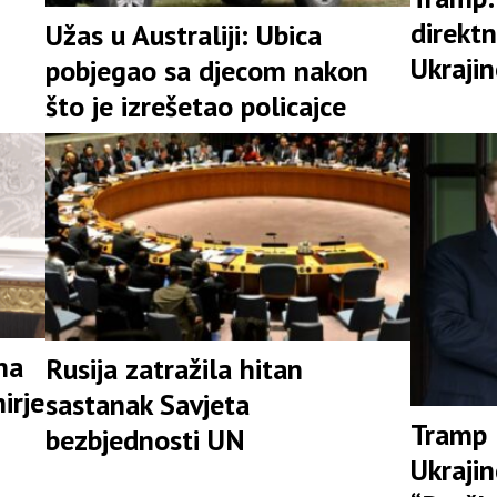
direktn
Užas u Australiji: Ubica
Ukrajin
pobjegao sa djecom nakon
što je izrešetao policajce
na
Rusija zatražila hitan
irje
sastanak Savjeta
Tramp 
bezbjednosti UN
Ukraji