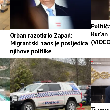
Politič
Kur'an
Orban razotkrio Zapad:
(VIDEO
Migrantski haos je posljedica
njihove politike
Tramp: