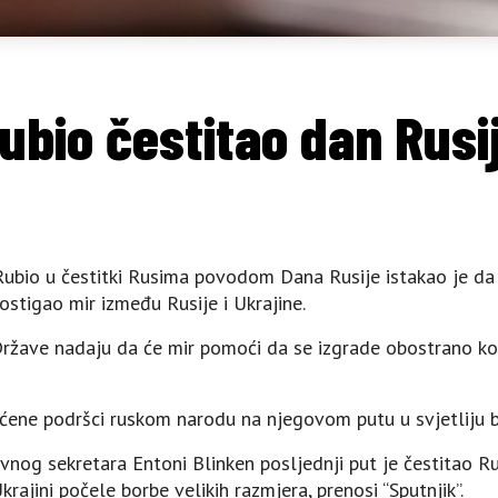
ubio čestitao dan Rusi
Rubio u čestitki Rusima povodom Dana Rusije istakao je da 
stigao mir između Rusije i Ukrajine.
Države nadaju da će mir pomoći da se izgrade obostrano ko
ćene podršci ruskom narodu na njegovom putu u svjetliju 
avnog sekretara Entoni Blinken posljednji put je čestitao 
rajini počele borbe velikih razmjera, prenosi “Sputnjik”.