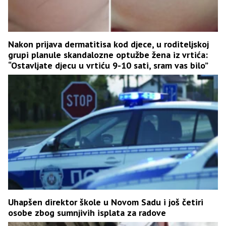
Nakon prijava dermatitisa kod djece, u roditeljskoj
grupi planule skandalozne optužbe žena iz vrtića:
“Ostavljate djecu u vrtiću 9-10 sati, sram vas bilo”
Uhapšen direktor škole u Novom Sadu i još četiri
osobe zbog sumnjivih isplata za radove