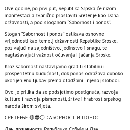
Ove godine, po prvi put, Republika Srpska će nizom
manifestacija zvanično proslaviti Sretenje kao Dana
državnosti, a pod sloganom “Sabornost i ponos”.
Slogan “Sabornost i ponos” oslikava osnovne
vrijednosti kao temelj državnosti Republike Srpske,
pozivajući na zajedništvo, jedinstvo i snagu, te
naglašavajući važnost očuvanja i jačanja Srpske.
Kroz sabornost nastavljamo graditi stabilnu i
prosperitetnu budućnost, dok ponos odražava duboko
ukorijenjenu ljubav prema otadžbini i njenoj slobodi.
Ovo je prilika da se podsjetimo postignuća, razvoja
kulture i razvoja pismenosti, žrtve i hrabrost srpskog
naroda širom svijeta.
СРЕТЕЊЕ 🔴🔵⚪ САБОРНОСТ И ПОНОС
Дан државности Републике Србије и Дан