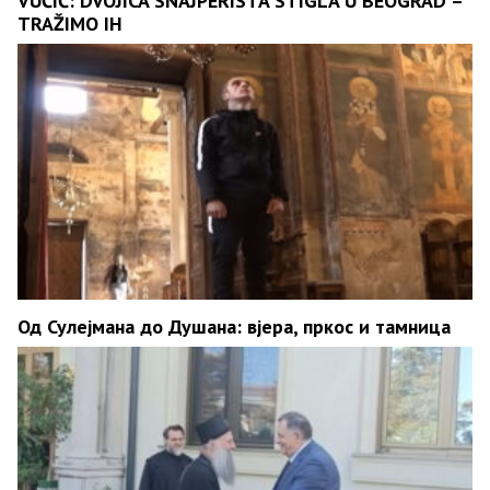
VUČIĆ: DVOJICA SNAJPERISTA STIGLA U BEOGRAD –
TRAŽIMO IH
Од Сулејмана до Душана: вјера, пркос и тамница