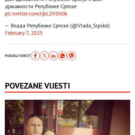
државности Републике Српске
pic.twitter.com/rjbLDY0X0k
— Влада Републике Српске (@Vlada_Srpske)
February 7, 2025
PODJELI VIJEST
POVEZANE VIJESTI