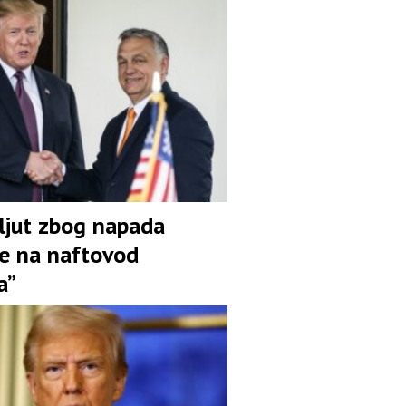
ljut zbog napada
ne na naftovod
a”