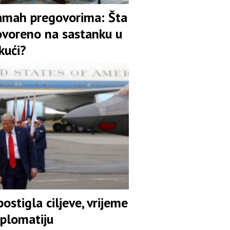
amah pregovorima: Šta
ovoreno na sastanku u
 kući?
postigla ciljeve, vrijeme
iplomatiju