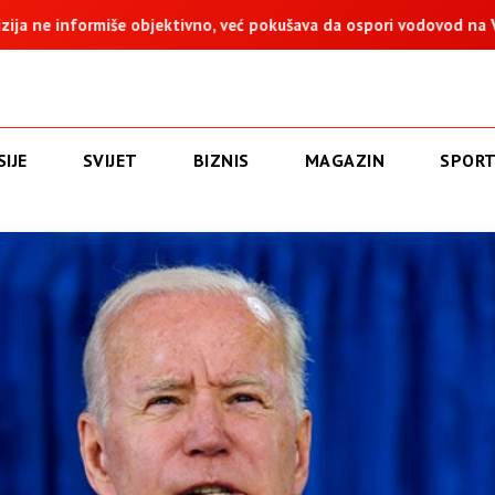
 već pokušava da ospori vodovod na Vučijaku
Dodik: Zukan He
IJE
SVIJET
BIZNIS
MAGAZIN
SPOR