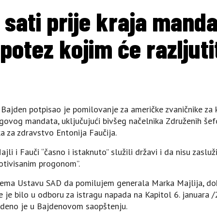
sati prije kraja mand
potez kojim će razljut
Bajden potpisao je pomilovanje za američke zvaničnike za k
egovog mandata, uključujući bivšeg načelnika Združenih š
ka za zdravstvo Еntonija Faučija.
li i Fauči “časno i istaknuto” služili državi i da nisu zaslu
motivisanim progonom”.
rema Ustavu SAD da pomilujem generala Marka Majlija, dok
je bilo u odboru za istragu napada na Kapitol 6. januara /2
edeno je u Bajdenovom saopštenju.