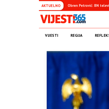
nica
Obren Petrović: BN televizija ne informiše objektivno,
AKTUELNO
VIJESTI
REGIJA
REFLEKS