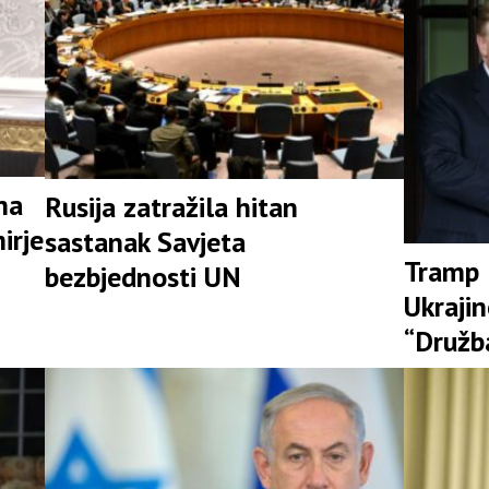
na
Rusija zatražila hitan
irje
sastanak Savjeta
Tramp 
bezbjednosti UN
Ukraji
“Družb