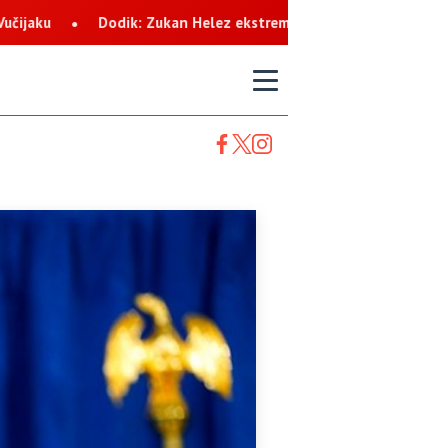
lez ekstremista koji svaku priliku koristi za netrpeljivost prema 
T