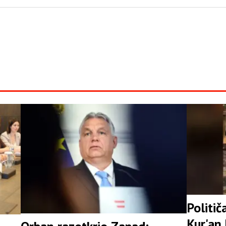
Politič
Kur'an