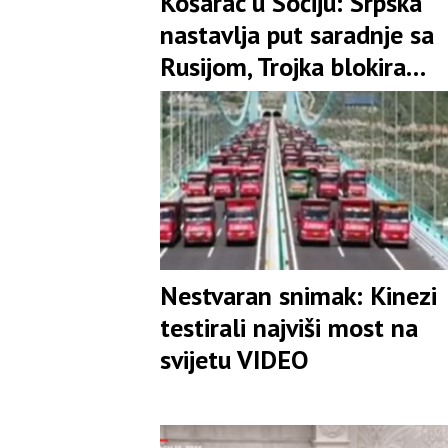
Košarac u Sočiju: Srpska
nastavlja put saradnje sa
Rusijom, Trojka blokira
privrednike iz FBiH
Nestvaran snimak: Kinezi
testirali najviši most na
svijetu VIDEO