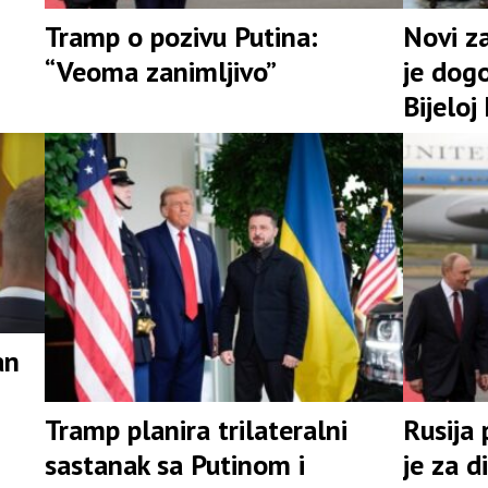
Tramp o pozivu Putina:
Novi z
“Veoma zanimljivo”
je dog
Bijeloj
an
Tramp planira trilateralni
Rusija 
sastanak sa Putinom i
je za d