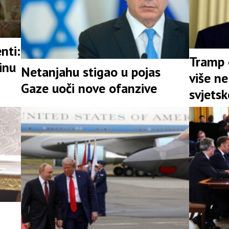
nti:
Tramp o
inu
Netanjahu stigao u pojas
više ne
Gaze uoči nove ofanzive
svjets