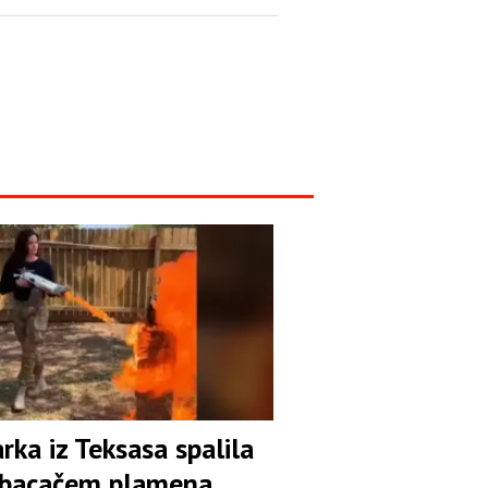
arka iz Teksasa spalila
 bacačem plamena