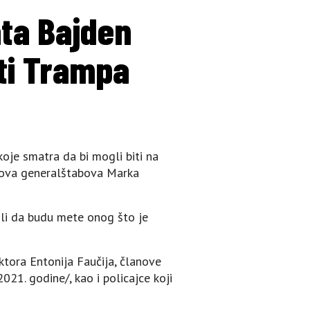
ata Bajden
iti Trampa
oje smatra da bi mogli biti na
efova generalštabova Marka
žili da budu mete onog što je
tora Еntonija Faučija, članove
021. godine/, kao i policajce koji