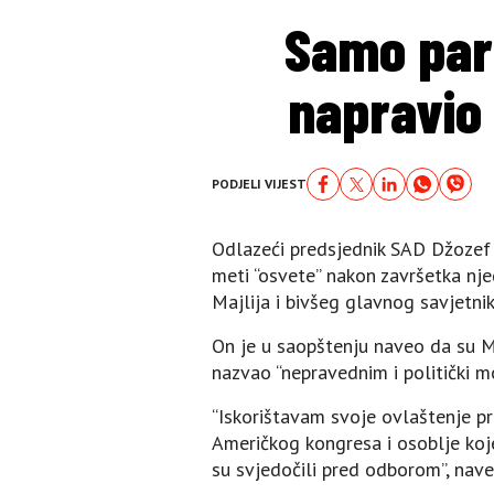
Samo par 
napravio 
PODJELI VIJEST
Odlazeći predsjednik SAD Džozef 
meti “osvete” nakon završetka nj
Majlija i bivšeg glavnog savjetni
On je u saopštenju naveo da su Maj
nazvao “nepravednim i politički 
“Iskorištavam svoje ovlaštenje p
Američkog kongresa i osoblje koje 
su svjedočili pred odborom”, nav