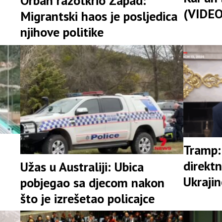
Orban razotkrio Zapad:
(VIDEO
Migrantski haos je posljedica
njihove politike
Tramp:
direktn
Užas u Australiji: Ubica
Ukrajin
pobjegao sa djecom nakon
što je izrešetao policajce