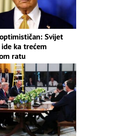
ptimističan: Svijet
 ide ka trećem
kom ratu