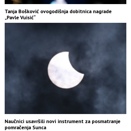
Tanja Bošković ovogodišnja dobitnica nagrade
„Pavle Vuisić“
Naučnici usavršili novi instrument za posmatranje
pomračenja Sunca