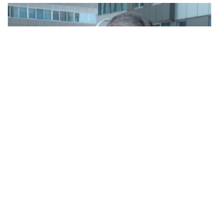
Počela podjela 1,2 miliona besplatnih udžbenika za
više od 80.000 osnovaca u Srpskoj