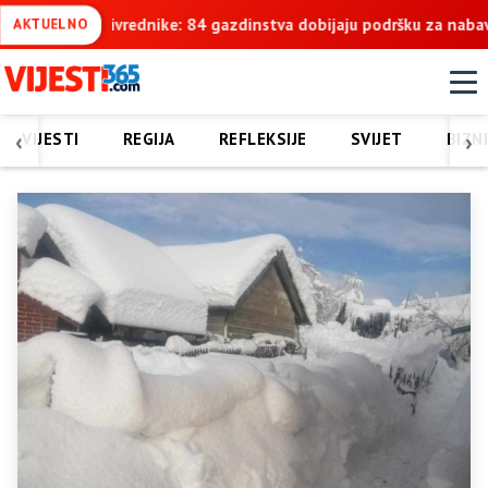
 dobijaju podršku za nabavku traktora „Belarus“
Počela podje
AKTUELNO
‹
›
VIJESTI
REGIJA
REFLEKSIJE
SVIJET
BIZN