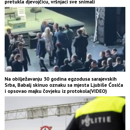
pretukla djevojčicu, vršnjaci sve snimali
Na obilježavanju 30 godina egzodusa sarajevskih
Srba, Babalj skinuo oznaku sa mjesta Ljubiše Ćosića
i opsovao majku čovjeku iz protokola(VIDEO)