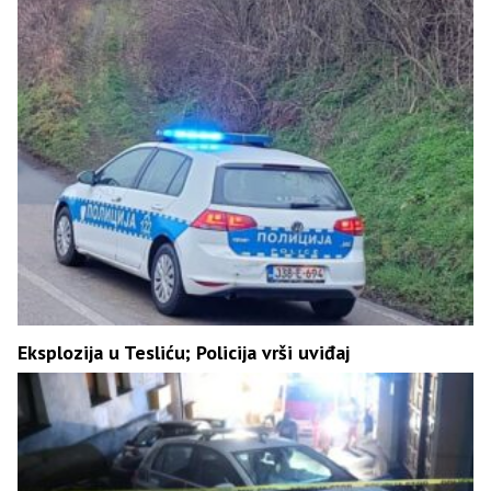
Eksplozija u Tesliću; Policija vrši uviđaj