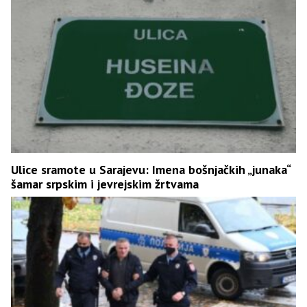
Ulice sramote u Sarajevu: Imena bošnjačkih „junaka“
šamar srpskim i jevrejskim žrtvama