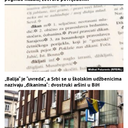
„Balija“ je “uvreda”, a Srbi se u školskim udžbenicima
nazivaju „đikanima“: dvostruki aršini u BiH