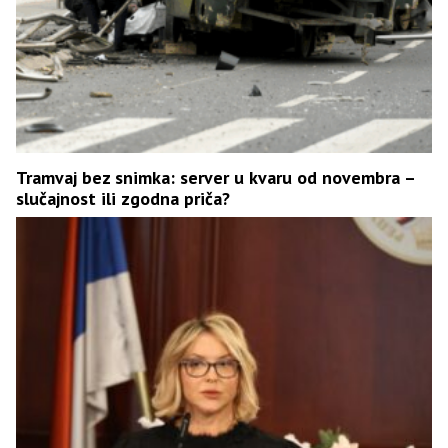
Tramvaj bez snimka: server u kvaru od novembra –
slučajnost ili zgodna priča?