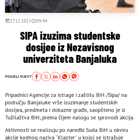
27.12.2023
09:44
SIPA izuzima studentske
dosijee iz Nezavisnog
univerziteta Banjaluka
PODJELI VIJEST
Pripadnici Agencije za istrage i zaštitu BiH /Sipa/ na
području Banjaluke vrše izuzimanje studentskih
dosijea, predmeta i dokazne građe, saopšteno je iz
Tužilaštva BiH, prema čijem nalogu se sprovodi akcija.
Aktivnosti se realizuju po naredbi Suda BiH u okviru
akcije kodnog naziva “Klaster” u kojoj se istražuje