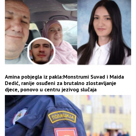
Amina pobjegla iz pakla:Monstrumi Suvad i Maida
Dedić, ranije osuđeni za brutalno zlostavljanje
djece, ponovo u centru jezivog slučaja