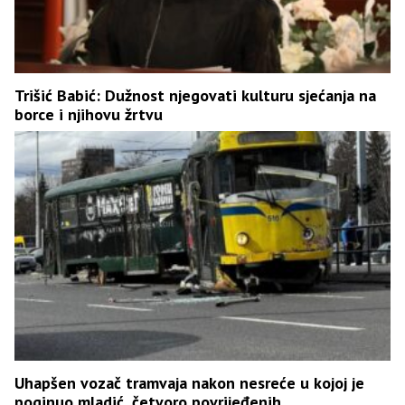
Trišić Babić: Dužnost njegovati kulturu sjećanja na
borce i njihovu žrtvu
Uhapšen vozač tramvaja nakon nesreće u kojoj je
poginuo mladić, četvoro povrijeđenih