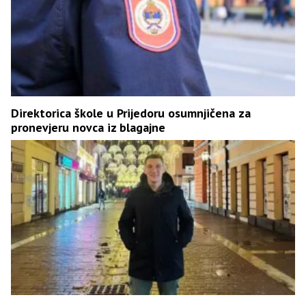
Direktorica škole u Prijedoru osumnjičena za
pronevjeru novca iz blagajne