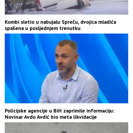
Kombi sletio u nabujalu Spreču, dvojica mladića
spašena u posljednjem trenutku
Policijske agencije u BiH zaprimile informaciju:
Novinar Avdo Avdić bio meta likvidacije