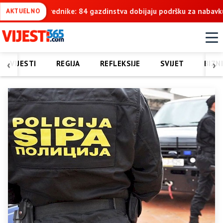
bijaju podršku za nabavku traktora „Belarus“
Počela podjela 
AKTUELNO
‹
›
VIJESTI
REGIJA
REFLEKSIJE
SVIJET
BIZN