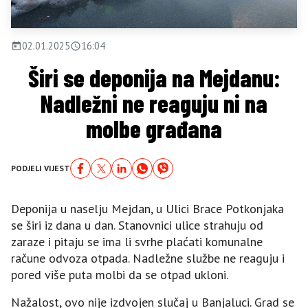
02.01.2025
16:04
Širi se deponija na Mejdanu:
Nadležni ne reaguju ni na
molbe građana
PODJELI VIJEST
Deponija u naselju Mejdan, u Ulici Brace Potkonjaka
se širi iz dana u dan. Stanovnici ulice strahuju od
zaraze i pitaju se ima li svrhe plaćati komunalne
račune odvoza otpada. Nadležne službe ne reaguju i
pored više puta molbi da se otpad ukloni.
Nažalost, ovo nije izdvojen slučaj u Banjaluci. Grad se