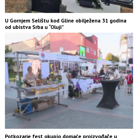
U Gornjem Selištu kod Gline obilježena 31 godina
od ubistva Srba u “Oluji”
Potkozarje fest okupio domaće proizvođače u