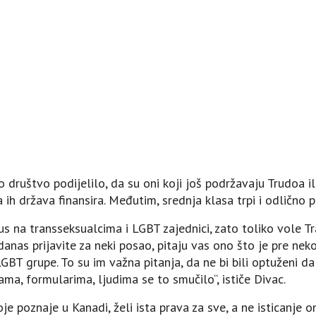
društvo podijelilo, da su oni koji još podržavaju Trudoa il
a ih država finansira. Međutim, srednja klasa trpi i odlično p
us na transseksualcima i LGBT zajednici, zato toliko vole T
danas prijavite za neki posao, pitaju vas ono što je pre neko
GBT grupe. To su im važna pitanja, da ne bi bili optuženi da s
ma, formularima, ljudima se to smučilo“, ističe Divac.
oje poznaje u Kanadi, želi ista prava za sve, a ne isticanje 