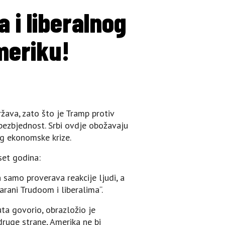
 i liberalnog
meriku!
žava, zato što je Tramp protiv
bezbjednost. Srbi ovdje obožavaju
og ekonomske krize.
set godina:
n samo proverava reakcije ljudi, a
arani Trudoom i liberalima“.
ta govorio, obrazložio je
druge strane, Amerika ne bi