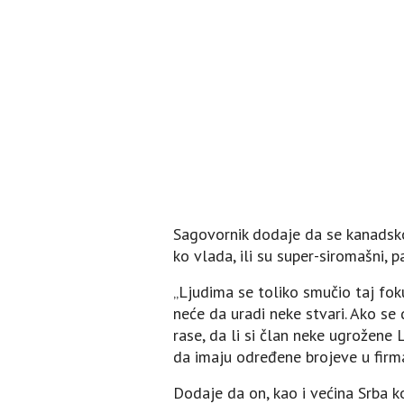
Sagovornik dodaje da se kanadsko 
ko vlada, ili su super-siromašni, p
„Ljudima se toliko smučio taj fok
neće da uradi neke stvari. Ako se 
rase, da li si član neke ugrožene L
da imaju određene brojeve u firma
Dodaje da on, kao i većina Srba k