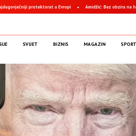
i
Amidžić: Bez obzira na histeriju i nervozu, Suljagić i instit
IJE
SVIJET
BIZNIS
MAGAZIN
SPOR