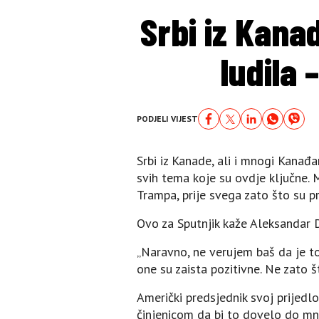
Srbi iz Kana
ludila
PODJELI VIJEST
Srbi iz Kanade, ali i mnogi Kanađ
svih tema koje su ovdje ključne.
Trampa, prije svega zato što su p
Ovo za Sputnjik kaže Aleksandar Di
„Naravno, ne verujem baš da je to 
one su zaista pozitivne. Ne zato š
Američki predsjednik svoj prijedl
činjenicom da bi to dovelo do mno