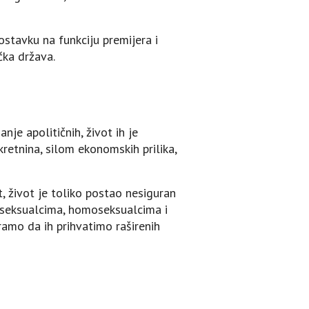
stavku na funkciju premijera i
čka država.
je apolitičnih, život ih je
kretnina, silom ekonomskih prilika,
, život je toliko postao nesiguran
nsseksualcima, homoseksualcima i
ramo da ih prihvatimo raširenih