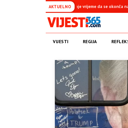
: Krajnje vrijeme da se okonča najdugovječniji protektorat u Evrop
AKTUELNO
VIJESTI
REGIJA
REFLEKS