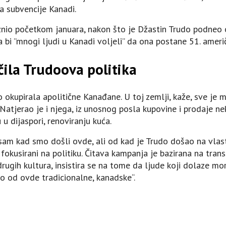
a subvencije Kanadi.
iznio početkom januara, nakon što je Džastin Trudo podneo o
a bi ”mnogi ljudi u Kanadi voljeli” da ona postane 51. ameri
ila Trudoova politika
okupirala apolitične Kanađane. U toj zemlji, kaže, sve je man
. Natjerao je i njega, iz unosnog posla kupovine i prodaje ne
u dijaspori, renoviranju kuća.
asam kad smo došli ovde, ali od kad je Trudo došao na vlast
 fokusirani na politiku. Čitava kampanja je bazirana na tra
rugih kultura, insistira se na tome da ljude koji dolaze mo
ko od ovde tradicionalne, kanadske“.