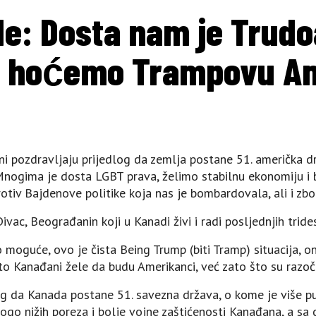
de: Dosta nam je Trudoa
 – hoćemo Trampovu A
ani pozdravljaju prijedlog da zemlja postane 51. američka dr
 Mnogima je dosta LGBT prava, želimo stabilnu ekonomiju i 
rotiv Bajdenove politike koja nas je bombardovala, ali i zb
vac, Beograđanin koji u Kanadi živi i radi posljednjih tride
moguće, ovo je čista Being Trump (biti Tramp) situacija, o
to Kanađani žele da budu Amerikanci, već zato što su razoč
og da Kanada postane 51. savezna država, o kome je više pu
go nižih poreza i bolje vojne zaštićenosti Kanađana, a sa 