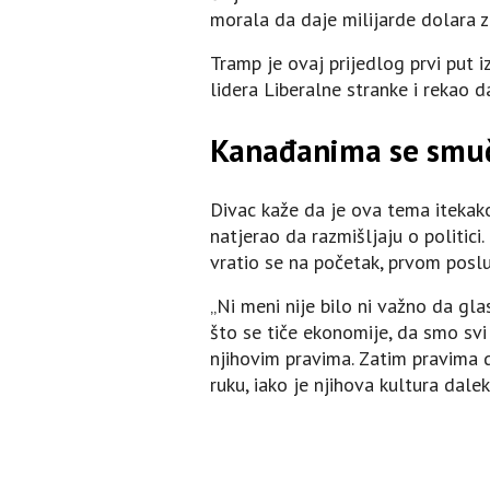
morala da daje milijarde dolara z
Tramp je ovaj prijedlog prvi put 
lidera Liberalne stranke i rekao d
Kanađanima se smuč
Divac kaže da je ova tema itekako 
natjerao da razmišljaju o politici
vratio se na početak, prvom poslu 
„Ni meni nije bilo ni važno da gl
što se tiče ekonomije, da smo svi
njihovim pravima. Zatim pravima d
ruku, iako je njihova kultura dale