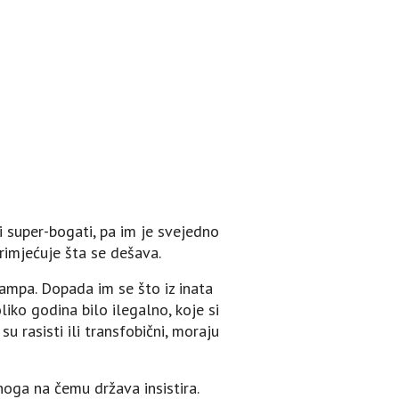
i super-bogati, pa im je svejedno
rimjećuje šta se dešava.
rampa. Dopada im se što iz inata
liko godina bilo ilegalno, koje si
u rasisti ili transfobični, moraju
onoga na čemu država insistira.