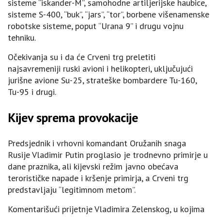
sisteme “iskander-M”, samohodne artiljerijske haubice,
sisteme S-400, “buk”, “jars”, “tor”, borbene višenamenske
robotske sisteme, poput “Urana 9” i drugu vojnu
tehniku.
Očekivanja su i da će Crveni trg preletiti
najsavremeniji ruski avioni i helikopteri, uključujući
jurišne avione Su-25, strateške bombardere Tu-160,
Tu-95 i drugi.
Kijev sprema provokacije
Predsjednik i vrhovni komandant Oružanih snaga
Rusije Vladimir Putin proglasio je trodnevno primirje u
dane praznika, ali kijevski režim javno obećava
terorističke napade i kršenje primirja, a Crveni trg
predstavljaju “legitimnom metom”.
Komentarišući prijetnje Vladimira Zelenskog, u kojima