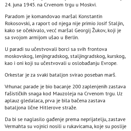
24. juna 1945. na Crvenom trgu u Moskvi.
Paradom je komandovao maršal Konstantin
Rokosovski, a raport od njega nije primio Јosif Staljin,
kako se očekivalo, vecć maršal Georgij Žukov, koji je
sa svojom armijom ušao u Berlin.
U paradi su učestvovali borci sa svih frontova
moskovskog, lenjingradskog, staljingradskog, kurskog,
kao i oni koji su učestvovali u oslobađanju Evrope.
Orkestar je za svaki bataljon svirao poseban marš.
Vrhunac parade je bio bacanje 200 zaplenjenih zastava
fašističkih snaga kod Mauzoleja na Crvenom trgu. Uz
aplauz gledalaca, prva je bila bačena zastava
bataljona lične Hitlerove straže.
Da bi se naglasilo gađenje prema neprijatelju, zastave
Vermahta su vojnici nosili u rukavicama, koje su poslije