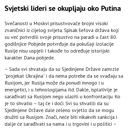
Svjetski lideri se okupljaju oko Putina
Svečanosti u Moskvi prisustvovaće brojni visoki
zvaničnici iz cijelog svijeta. Spisak šefova država koji
su već potvrdili svoje prisustvo na paradi u čast 80.
godišnjice Pobjede potvrđuje da pokušaji izolacije
Rusije nisu uspjeli i takođe to određuje istorijski
karakter Dana pobjede.
– Sada svi shvataju da su Sjedinjene Države zamrzle
“projekat Ukrajina” i da nema potrebe da se svađaju sa
Rusijom, jer Rusija može da ponudi mnogo i u
energetici, i u tehnologijama itd. Dakle, isplativije je
sarađivati sa Rusijom nego ulaziti u konfrontaciju. Ko
je to shvatio – taj će i doći. Svi su shvatili da su
Sjedinjene Države dale zeleno svjetlo da se mogu
družiti sa Rusijom. Znači, neće biti nikakvih sankcija i
dalje će sarađivati sa nama i u trgovini i u politici –