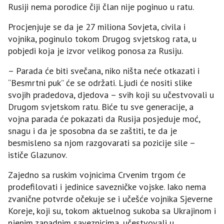
Rusiji nema porodice čiji član nije poginuo u ratu.
Procjenjuje se da je 27 miliona Sovjeta, civila i
vojnika, poginulo tokom Drugog svjetskog rata, u
pobjedi koja je izvor velikog ponosa za Rusiju.
– Parada će biti svečana, niko ništa neće otkazati i
“Besmrtni puk” će se održati. Ljudi će nositi slike
svojih pradedova, djedova – svih koji su učestvovali u
Drugom svjetskom ratu. Biće tu sve generacije, a
vojna parada će pokazati da Rusija posjeduje moć,
snagu i da je sposobna da se zaštiti, te da je
besmisleno sa njom razgovarati sa pozicije sile –
ističe Glazunov.
Zajedno sa ruskim vojnicima Crvenim trgom će
prodefilovati i jedinice savezničke vojske. Iako nema
zvanične potvrde očekuje se i učešće vojnika Sjeverne
Koreje, koji su, tokom aktuelnog sukoba sa Ukrajinom i
njenim zapadnim saveznicima, učestvovali u