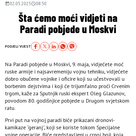
02.05.2025
08:50
Šta ćemo moći vidjeti na
Paradi pobjede u Moskvi
PODJELI VIJEST
Na Paradi pobjede u Moskvi, 9. maja, vidjećete moć
ruske armije i najsavremeniju vojnu tehniku, vidjećete
dobro obučene vojnike i oficire koji su učestvovali u
borbenim dejstvima i koji će trijumfalno proći Crvenim
trgom, kaže za Sputnjik ruski ekspert Oleg Glazunov,
povodom 80. godišnjice pobjede u Drugom svjetskom
ratu.
Prvi put na vojnoj paradi biće prikazani dronovi-
kamikaze “geranj”, koji se koriste tokom Specijalne
vojne operacije. Biće predstavljeni u crnoj boji, koja