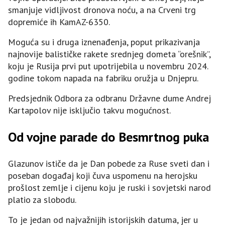
smanjuje vidljivost dronova noću, a na Crveni trg
dopremiće ih KamAZ-6350.
Moguća su i druga iznenađenja, poput prikazivanja
najnovije balističke rakete srednjeg dometa “orešnik”,
koju je Rusija prvi put upotrijebila u novembru 2024.
godine tokom napada na fabriku oružja u Dnjepru.
Predsjednik Odbora za odbranu Državne dume Andrej
Kartapolov nije isključio takvu mogućnost.
Od vojne parade do Besmrtnog puka
Glazunov ističe da je Dan pobede za Ruse sveti dan i
poseban događaj koji čuva uspomenu na herojsku
prošlost zemlje i cijenu koju je ruski i sovjetski narod
platio za slobodu.
To je jedan od najvažnijih istorijskih datuma, jer u