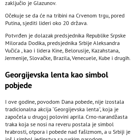
zaključio je Glazunov.
Očekuje se da će na tribini na Crvenom trgu, pored
Putina, sjediti lideri oko 20 država.
Potvrđen je dolazak predsjednika Republike Srpske
Milorada Dodika, predsjednika Srbije Aleksandra
Vučića , kao i lidera Kine, Belorusije, Kazahstana,
Јermenije, Slovačke, Brazila, Venecuele, Kube i drugih.
Georgijevska lenta kao simbol
pobjede
I ove godine, povodom Dana pobede, nije izostala
tradicionalna akcija “Georgijevska lenta”, koja je
započela u drugoj polovini aprila. Crno-narandžasta
traka koja se nosi na reveru postala je simbol
hrabrosti, otpora i pobede nad fašizmom, a u Srbiji je
još i simbol jedinstva sa ruskim narodom.