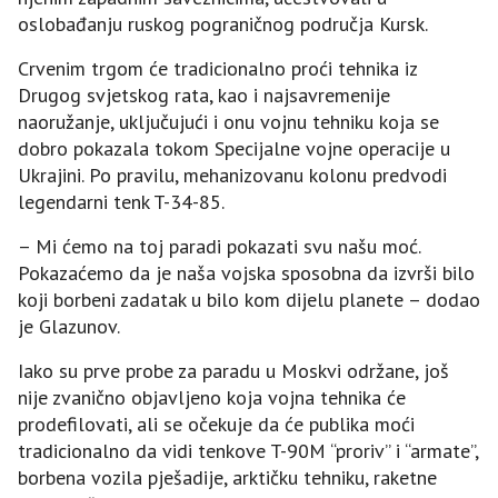
oslobađanju ruskog pograničnog područja Kursk.
Crvenim trgom će tradicionalno proći tehnika iz
Drugog svjetskog rata, kao i najsavremenije
naoružanje, uključujući i onu vojnu tehniku koja se
dobro pokazala tokom Specijalne vojne operacije u
Ukrajini. Po pravilu, mehanizovanu kolonu predvodi
legendarni tenk T-34-85.
– Mi ćemo na toj paradi pokazati svu našu moć.
Pokazaćemo da je naša vojska sposobna da izvrši bilo
koji borbeni zadatak u bilo kom dijelu planete – dodao
je Glazunov.
Iako su prve probe za paradu u Moskvi održane, još
nije zvanično objavljeno koja vojna tehnika će
prodefilovati, ali se očekuje da će publika moći
tradicionalno da vidi tenkove T-90M “proriv” i “armate”,
borbena vozila pješadije, arktičku tehniku, raketne