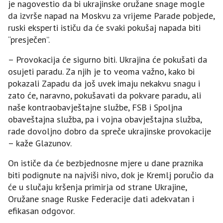
je nagovestio da bi ukrajinske oružane snage mogle
da izvrše napad na Moskvu za vrijeme Parade pobjede,
ruski eksperti ističu da će svaki pokušaj napada biti
“presječen”.
– Provokacija će sigurno biti. Ukrajina će pokušati da
osujeti paradu. Za njih je to veoma važno, kako bi
pokazali Zapadu da još uvek imaju nekakvu snagu i
zato će, naravno, pokušavati da pokvare paradu, ali
naše kontraobavještajne službe, FSB i Spoljna
obaveštajna služba, pa i vojna obavještajna služba,
rade dovoljno dobro da spreče ukrajinske provokacije
– kaže Glazunov.
On ističe da će bezbjednosne mjere u dane praznika
biti podignute na najviši nivo, dok je Kremlj poručio da
će u slučaju kršenja primirja od strane Ukrajine,
Oružane snage Ruske Federacije dati adekvatan i
efikasan odgovor.