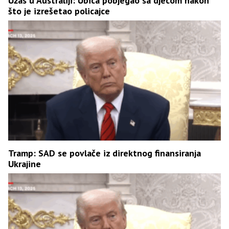
Užas u Australiji: Ubica pobjegao sa djecom nakon
što je izrešetao policajce
Tramp: SAD se povlače iz direktnog finansiranja
Ukrajine