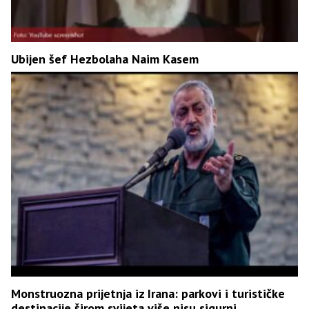
Ubijen šef Hezbolaha Naim Kasem
Monstruozna prijetnja iz Irana: parkovi i turističke
destinacije širom svijeta više nisu sigurni