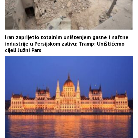
Iran zaprijetio totalnim uništenjem gasne i naftne
industrije u Persijskom zalivu; Tramp: Uništićemo
cijeli Јužni Pars