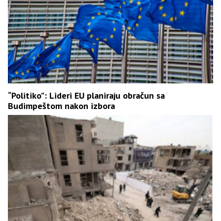
“Politiko”: Lideri EU planiraju obračun sa
Budimpeštom nakon izbora