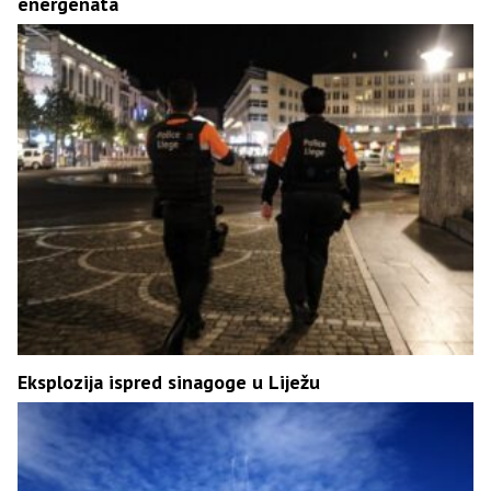
energenata
Eksplozija ispred sinagoge u Liježu