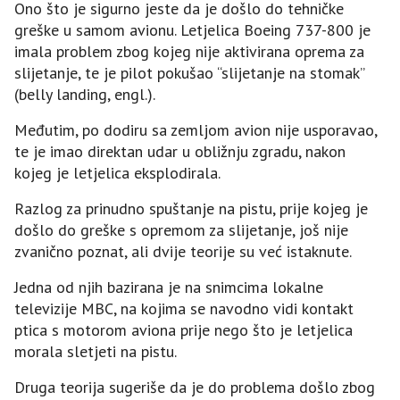
Ono što je sigurno jeste da je došlo do tehničke
greške u samom avionu. Letjelica Boeing 737-800 je
imala problem zbog kojeg nije aktivirana oprema za
slijetanje, te je pilot pokušao “slijetanje na stomak”
(belly landing, engl.).
Međutim, po dodiru sa zemljom avion nije usporavao,
te je imao direktan udar u obližnju zgradu, nakon
kojeg je letjelica eksplodirala.
Razlog za prinudno spuštanje na pistu, prije kojeg je
došlo do greške s opremom za slijetanje, još nije
zvanično poznat, ali dvije teorije su već istaknute.
Jedna od njih bazirana je na snimcima lokalne
televizije MBC, na kojima se navodno vidi kontakt
ptica s motorom aviona prije nego što je letjelica
morala sletjeti na pistu.
Druga teorija sugeriše da je do problema došlo zbog