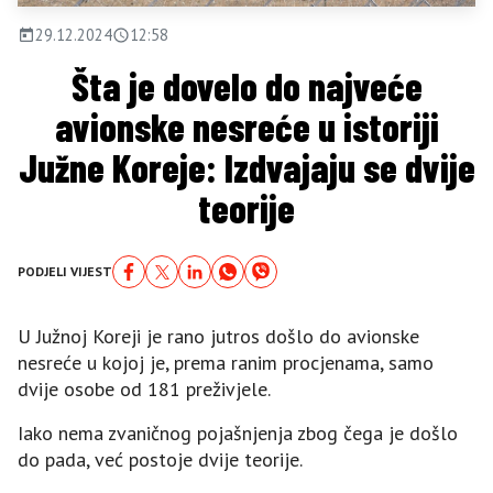
29.12.2024
12:58
Šta je dovelo do najveće
avionske nesreće u istoriji
Južne Koreje: Izdvajaju se dvije
teorije
PODJELI VIJEST
U Južnoj Koreji je rano jutros došlo do avionske
nesreće u kojoj je, prema ranim procjenama, samo
dvije osobe od 181 preživjele.
Iako nema zvaničnog pojašnjenja zbog čega je došlo
do pada, već postoje dvije teorije.