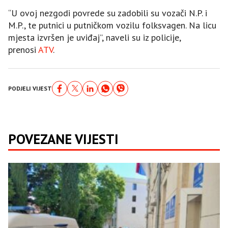
“U ovoj nezgodi povrede su zadobili su vozači N.P. i
M.P., te putnici u putničkom vozilu folksvagen. Na licu
mjesta izvršen je uviđaj”, naveli su iz policije,
prenosi
ATV
.
PODJELI VIJEST
POVEZANE VIJESTI