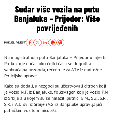
Sudar više vozila na putu
Banjaluka – Prijedor: Više
povrijeđenih
PODJELI VIJEST
Na magistralnom putu Banjaluka – Prijedor u mjestu
Potkozarje noćas oko četiri časa se dogodila
saobraćajna nezgoda, rečeno je za ATV iz nadležne
Policijske uprave.
Kako su dodali, u nezgodi su učestvovali citroen koji
je vozio N.P. iz Banjaluke, folksvagen koji je vozio P.M.
iz Srbije a u kojem su se nalazili putnici G.M., S.Z., S.R.,
S.R. i A.D. svi iz Srbije i V.G. iz Banjaluke upravljajući
putničkim vozilom micubiši.