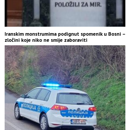
Iranskim monstrumima podignut spomenik u Bosni –
zločini koje niko ne smije zaboraviti