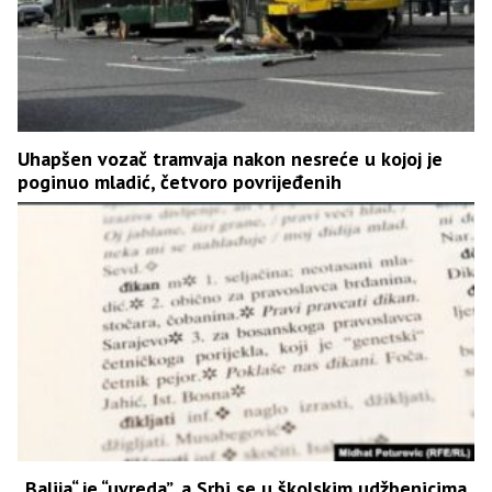
Uhapšen vozač tramvaja nakon nesreće u kojoj je
poginuo mladić, četvoro povrijeđenih
„Balija“ je “uvreda”, a Srbi se u školskim udžbenicima