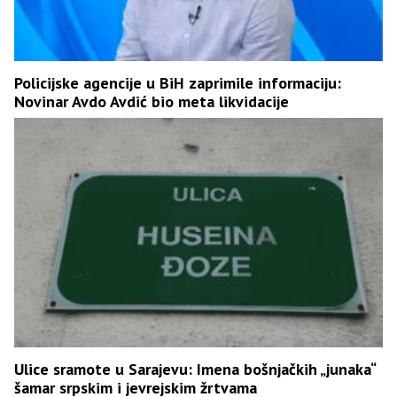
Policijske agencije u BiH zaprimile informaciju:
Novinar Avdo Avdić bio meta likvidacije
Ulice sramote u Sarajevu: Imena bošnjačkih „junaka“
šamar srpskim i jevrejskim žrtvama