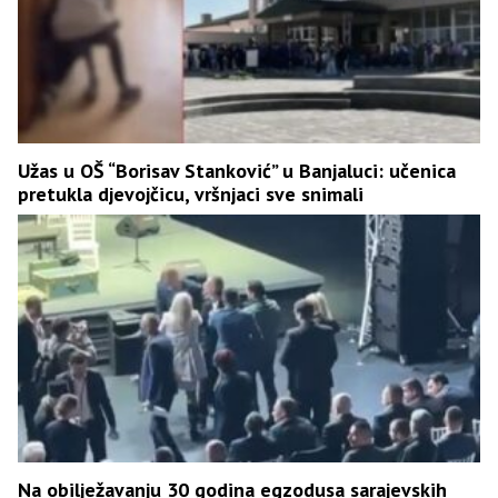
Užas u OŠ “Borisav Stanković” u Banjaluci: učenica
pretukla djevojčicu, vršnjaci sve snimali
Na obilježavanju 30 godina egzodusa sarajevskih