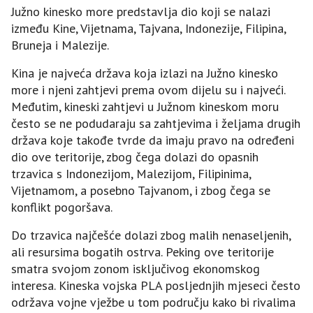
Južno kinesko more predstavlja dio koji se nalazi
između Kine, Vijetnama, Tajvana, Indonezije, Filipina,
Bruneja i Malezije.
Kina je najveća država koja izlazi na Južno kinesko
more i njeni zahtjevi prema ovom dijelu su i najveći.
Međutim, kineski zahtjevi u Južnom kineskom moru
često se ne podudaraju sa zahtjevima i željama drugih
država koje takođe tvrde da imaju pravo na određeni
dio ove teritorije, zbog čega dolazi do opasnih
trzavica s Indonezijom, Malezijom, Filipinima,
Vijetnamom, a posebno Tajvanom, i zbog čega se
konflikt pogoršava.
Do trzavica najčešće dolazi zbog malih nenaseljenih,
ali resursima bogatih ostrva. Peking ove teritorije
smatra svojom zonom isključivog ekonomskog
interesa. Kineska vojska PLA posljednjih mjeseci često
održava vojne vježbe u tom području kako bi rivalima