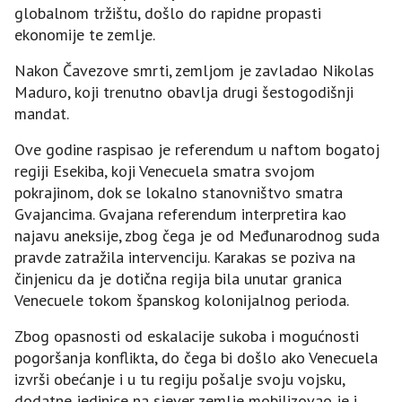
globalnom tržištu, došlo do rapidne propasti
ekonomije te zemlje.
Nakon Čavezove smrti, zemljom je zavladao Nikolas
Maduro, koji trenutno obavlja drugi šestogodišnji
mandat.
Ove godine raspisao je referendum u naftom bogatoj
regiji Esekiba, koji Venecuela smatra svojom
pokrajinom, dok se lokalno stanovništvo smatra
Gvajancima. Gvajana referendum interpretira kao
najavu aneksije, zbog čega je od Međunarodnog suda
pravde zatražila intervenciju. Karakas se poziva na
činjenicu da je dotična regija bila unutar granica
Venecuele tokom španskog kolonijalnog perioda.
Zbog opasnosti od eskalacije sukoba i mogućnosti
pogoršanja konflikta, do čega bi došlo ako Venecuela
izvrši obećanje i u tu regiju pošalje svoju vojsku,
dodatne jedinice na sjever zemlje mobilizovao je i