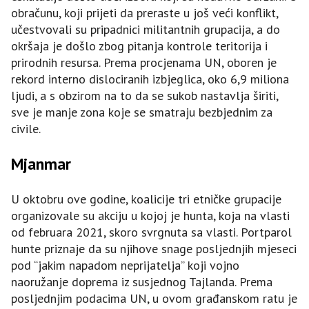
obračunu, koji prijeti da preraste u još veći konflikt,
učestvovali su pripadnici militantnih grupacija, a do
okršaja je došlo zbog pitanja kontrole teritorija i
prirodnih resursa. Prema procjenama UN, oboren je
rekord interno dislociranih izbjeglica, oko 6,9 miliona
ljudi, a s obzirom na to da se sukob nastavlja širiti,
sve je manje zona koje se smatraju bezbjednim za
civile.
Mjanmar
U oktobru ove godine, koalicije tri etničke grupacije
organizovale su akciju u kojoj je hunta, koja na vlasti
od februara 2021, skoro svrgnuta sa vlasti. Portparol
hunte priznaje da su njihove snage posljednjih mjeseci
pod “jakim napadom neprijatelja” koji vojno
naoružanje doprema iz susjednog Tajlanda. Prema
posljednjim podacima UN, u ovom građanskom ratu je