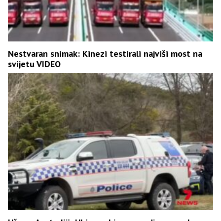
Nestvaran snimak: Kinezi testirali najviši most na
svijetu VIDEO