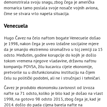
demonstrirala svoju snagu, zbog čega je američka
mornarica tamo poslala svoje nosače vojnih aviona,
čime se stvara vrlo napeta situacija.
Venecuela
Hugo Čavez na čelo naftom bogate Venecuele došao
je 1998, nakon čega je uveo izdašne socijalne mjere
da je smanjio ekstremno siromaštvo u toj zemlji za 15
odsto. Međutim, godine korupcije do kojih je došlo
tokom vremena njegove vladavine, državnu naftnu
kompaniju PDVSA, žilu kucavicu cijele ekonomije,
pretvorile su u disfunkcionalnu instituciju na čijem
čelu su politički podobni, ali ne i stručnjaci i tehničari.
Čavez je produbio ekonomsku zavisnost od izvoza
nafte sa 71 odsto, koliko je bilo kad je došao na vlast
1998, na gotovo 98 odsto 2013, zbog čega je, kad je
2014. došlo do pada cijena barela nafte na