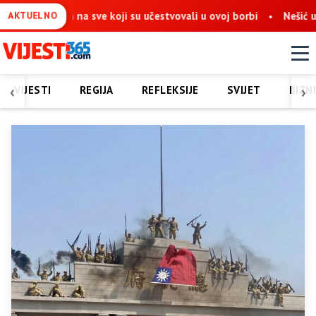
sam na sve koji su učestvovali u ovoj borbi
Nešić u Mostaru: 
AKTUELNO
‹
›
VIJESTI
REGIJA
REFLEKSIJE
SVIJET
BIZN