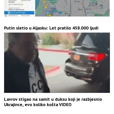
Putin sletio u Aljasku: Let pratilo 458.000 ljudi
Lavrov stigao na samit u duksu koji je razbjesnio
Ukrajince, evo koliko košta VIDEO