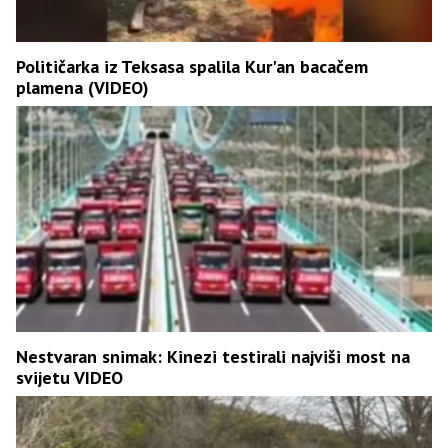
Političarka iz Teksasa spalila Kur'an bacačem
plamena (VIDEO)
Nestvaran snimak: Kinezi testirali najviši most na
svijetu VIDEO