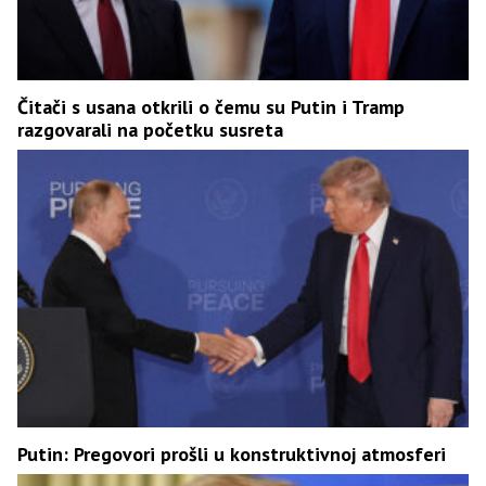
Čitači s usana otkrili o čemu su Putin i Tramp
razgovarali na početku susreta
Putin: Pregovori prošli u konstruktivnoj atmosferi