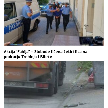
Akcija “Fabija” – Slobode lišena četiri lica na
području Trebinja i Bileće