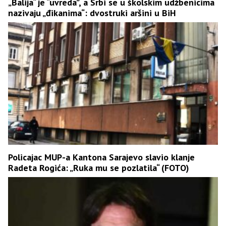
„Balija“ je “uvreda”, a Srbi se u školskim udžbenicima
nazivaju „đikanima“: dvostruki aršini u BiH
Policajac MUP-a Kantona Sarajevo slavio klanje
Radeta Rogića: „Ruka mu se pozlatila“ (FOTO)