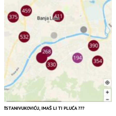
❗️STANIVUKOVIĆU, IMAŠ LI TI PLUĆA ???