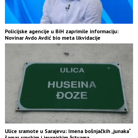
Policijske agencije u BiH zaprimile informaciju:
Novinar Avdo Avdić bio meta likvidacije
Ulice sramote u Sarajevu: Imena bošnjačkih „junaka“
šamar srpskim i jevrejskim žrtvama