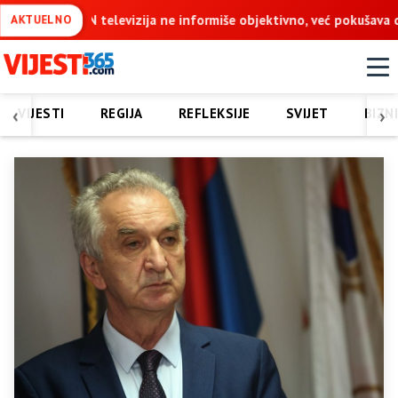
še objektivno, već pokušava da ospori vodovod na Vučijaku
Dod
AKTUELNO
‹
›
VIJESTI
REGIJA
REFLEKSIJE
SVIJET
BIZN