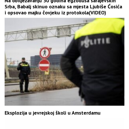
Na obilježavanju 30 godina egzodusa sarajevskih
Srba, Babalj skinuo oznaku sa mjesta Ljubiše Ćosića
i opsovao majku čovjeku iz protokola(VIDEO)
Eksplozija u jevrejskoj školi u Amsterdamu