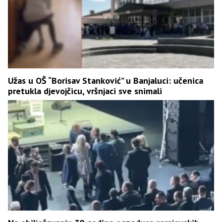
Užas u OŠ “Borisav Stanković” u Banjaluci: učenica
pretukla djevojčicu, vršnjaci sve snimali