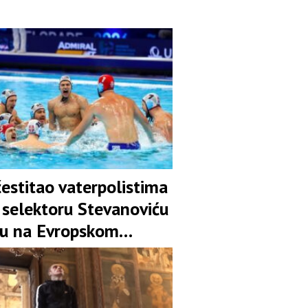
estitao vaterpolistima
i selektoru Stevanoviću
tu na Evropskom
tvu