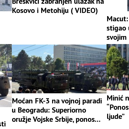
Breskvici zabranjen ulazak na
Kosovo i Metohiju ( VIDEO)
Macut:
stigao 
svojim
Minić 
Moćan FK-3 na vojnoj paradi
“Ponos 
u Beogradu: Superiorno
ljude”
oružje Vojske Srbije, ponos
ti
cijele nacije