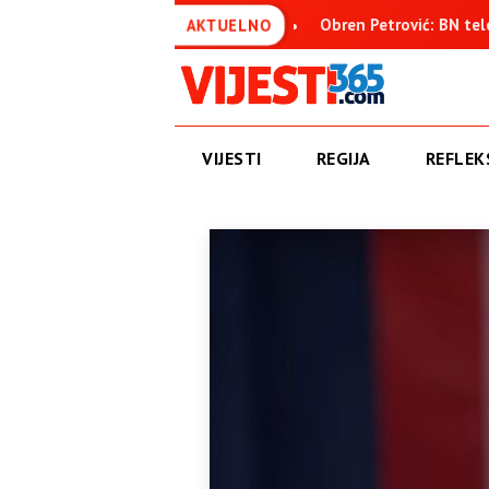
suđenica
Obren Petrović: BN televizija ne informiše objekt
AKTUELNO
VIJESTI
REGIJA
REFLEKS