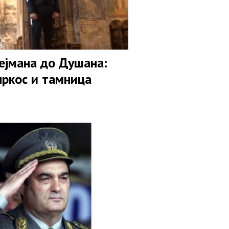
ејмана до Душана:
 пркос и тамница