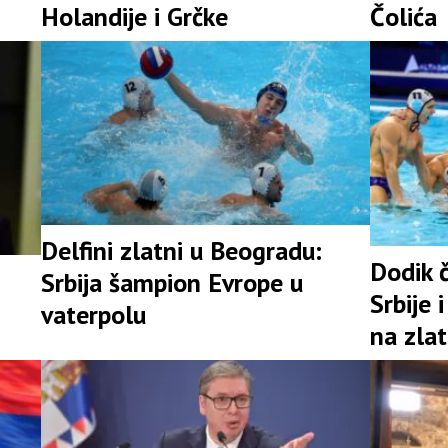
Holandije i Grčke
Čolića
Delfini zlatni u Beogradu:
Dodik č
Srbija šampion Evrope u
Srbije 
vaterpolu
na zla
prvens