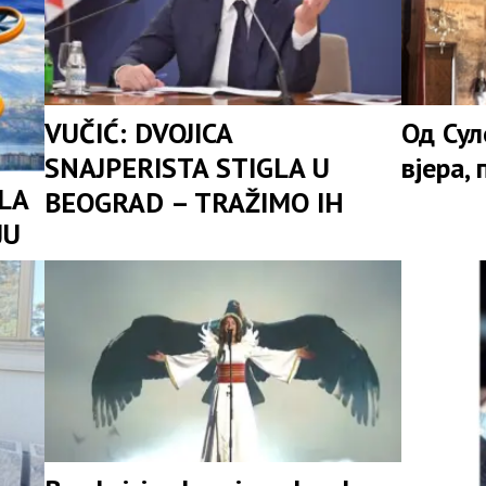
VUČIĆ: DVOJICA
Од Сул
SNAJPERISTA STIGLA U
вјера,
ILA
BEOGRAD – TRAŽIMO IH
JU