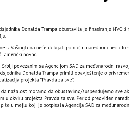
sjednika Donalda Trampa obustavila je finasiranje NVO širo
ju.
ane iz Vašingtona neće dobijati pomoć u narednom periodu sv
ši američki novac.
u Srbiji povezanim sa Agencijom SAD za međunarodni razvoj
sjednika Donalda Trampa primili obavještenje o privremen
alizacija projekta “Pravda za sve”.
da nažalost moramo da obustavimo/suspendujemo sve akti
u okviru projekta Pravda za sve. Period predviđen nared
– piše u mejlu koji je potpisala Agencija SAD za međunarodn