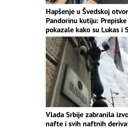
Hapšenje u Švedskoj otvor
Pandorinu kutiju: Prepiske
pokazale kako su Lukas i 
Mirković pokušali izbjeći
porez Srbiji
Vlada Srbije zabranila izv
nafte i svih naftnih deriva