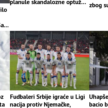
planule skandalozne optužbe
zbog su
žena iz vrtića: “Ostavljate
ilo
radove
djecu u vrtiću 9-10 sati, sram
vas bilo”
Saša
oz
Fudbaleri Srbije igraće u Ligi
Uhapše
ta
nacija protiv Njemačke,
bacio 