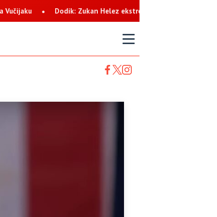
n Helez ekstremista koji svaku priliku koristi za netrpeljivost p
T