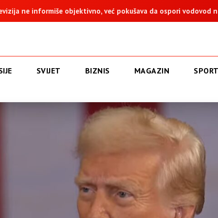
ivno, već pokušava da ospori vodovod na Vučijaku
Dodik: Zuka
IJE
SVIJET
BIZNIS
MAGAZIN
SPOR