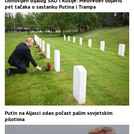
Obnovljen dijalog SAD i Rusije: Medvedev objavio
pet tačaka o sastanku Putina i Trampa
Putin na Aljasci odao počast palim sovjetskim
pilotima