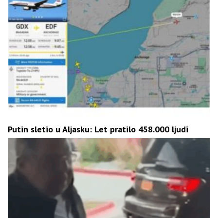
Putin sletio u Aljasku: Let pratilo 458.000 ljudi