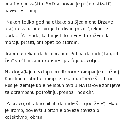
imati vojnu zaštitu SAD-a, novac je počeo stizati”,
naveo je Tramp.
“Nakon toliko godina otkako su Sjedinjene Države
plaćale za druge, bio je to divan prizor”, rekao je i
dodao: “Ali sada, kad nije bilo mene da kažem da
moraju platiti, oni opet po starom.
Tramp je rekao da bi “ohrabrio Putina da radi šta god
želi” sa članicama koje ne uplaćuju dovoljno.
Na događaju u sklopu predizborne kampanje u Južnoj
Karolini u subotu Trump je rekao da “neće štititi od
Rusije” zemlje koje ne ispunjavaju NATO-ove zahtjeve
za obrambenu potrošnju, prenosi Index.hr.
“Zapravo, ohrabrio bih ih da rade šta god žele”, rekao
je Tramp, dovevši u pitanje obveze saveza o
kolektivnoj obrani.