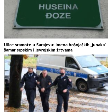
Ulice sramote u Sarajevu: Imena bošnjačkih „junaka“
šamar srpskim i jevrejskim žrtvama