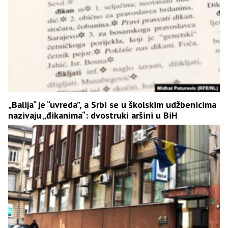
„Balija“ je “uvreda”, a Srbi se u školskim udžbenicima
nazivaju „đikanima“: dvostruki aršini u BiH