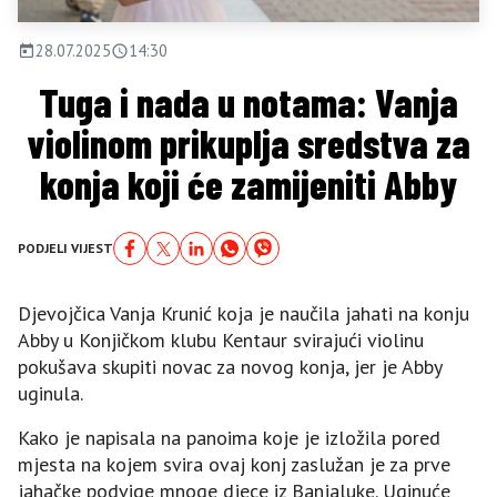
28.07.2025
14:30
Tuga i nada u notama: Vanja
violinom prikuplja sredstva za
konja koji će zamijeniti Abby
PODJELI VIJEST
Djevojčica Vanja Krunić koja je naučila jahati na konju
Abby u Konjičkom klubu Kentaur svirajući violinu
pokušava skupiti novac za novog konja, jer je Abby
uginula.
Kako je napisala na panoima koje je izložila pored
mjesta na kojem svira ovaj konj zaslužan je za prve
jahačke podvige mnoge djece iz Banjaluke. Uginuće