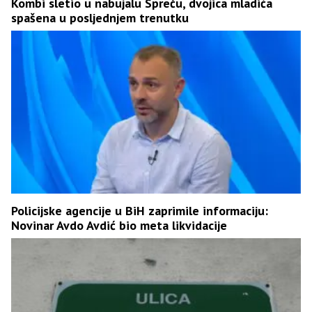
Kombi sletio u nabujalu Spreču, dvojica mladića
spašena u posljednjem trenutku
Policijske agencije u BiH zaprimile informaciju:
Novinar Avdo Avdić bio meta likvidacije