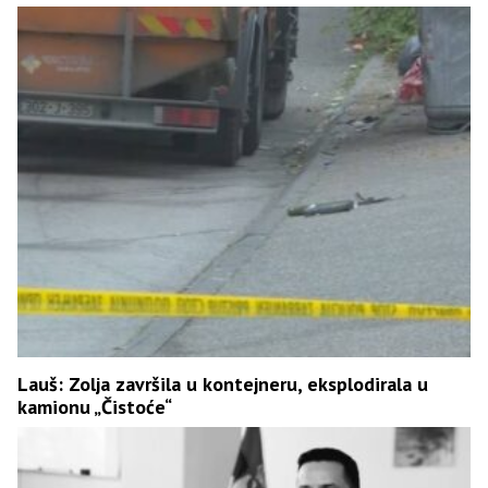
Lauš: Zolja završila u kontejneru, eksplodirala u
kamionu „Čistoće“