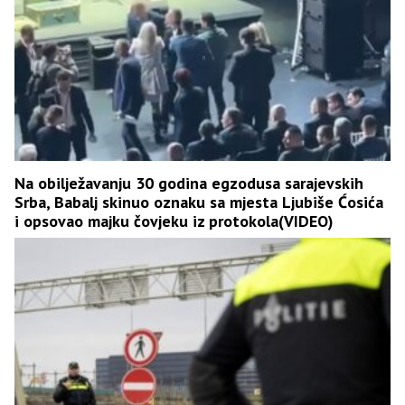
Na obilježavanju 30 godina egzodusa sarajevskih
Srba, Babalj skinuo oznaku sa mjesta Ljubiše Ćosića
i opsovao majku čovjeku iz protokola(VIDEO)