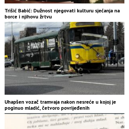
Trišić Babić: Dužnost njegovati kulturu sjećanja na
borce i njihovu žrtvu
Uhapšen vozač tramvaja nakon nesreće u kojoj je
poginuo mladić, četvoro povrijeđenih