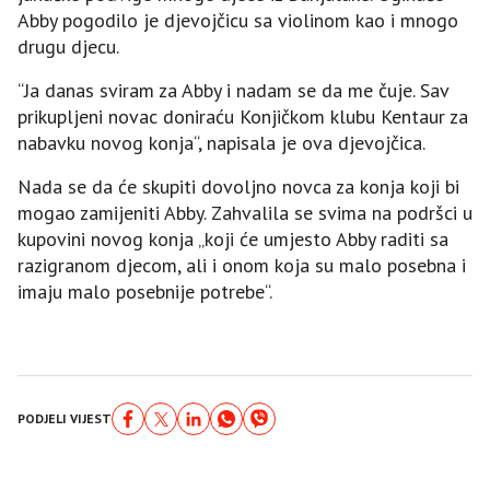
Abby pogodilo je djevojčicu sa violinom kao i mnogo
drugu djecu.
“Ja danas sviram za Abby i nadam se da me čuje. Sav
prikupljeni novac doniraću Konjičkom klubu Kentaur za
nabavku novog konja“, napisala je ova djevojčica.
Nada se da će skupiti dovoljno novca za konja koji bi
mogao zamijeniti Abby. Zahvalila se svima na podršci u
kupovini novog konja „koji će umjesto Abby raditi sa
razigranom djecom, ali i onom koja su malo posebna i
imaju malo posebnije potrebe“.
PODJELI VIJEST