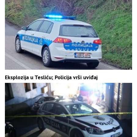
Eksplozija u Tesliću; Policija vrši uviđaj