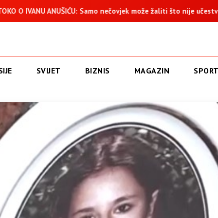
ŠIĆU: Samo nečovjek može žaliti što nije učestvovao u progonu
IJE
SVIJET
BIZNIS
MAGAZIN
SPOR