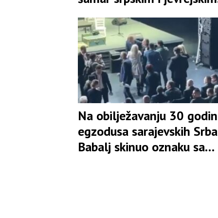
žrtvama
Na obilježavanju 30 godi
egzodusa sarajevskih Srba
Babalj skinuo oznaku sa
mjesta Ljubiše Ćosića i
opsovao majku čovjeku iz
protokola(VIDEO)