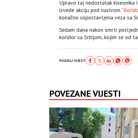
Upravo taj nedostatak kiseonika 
izvede akciju pod nazivom “
Korido
konačno uspostavljena veza sa Sr
Sedam dana nakon smrti posljednj
koridor sa Srbijom, kojim se od t
PODJELI VIJEST
POVEZANE VIJESTI