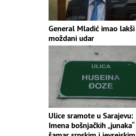
General Mladić imao lakši
moždani udar
Ulice sramote u Sarajevu:
Imena bošnjačkih „junaka“
šamar srpskim i jevrejskim