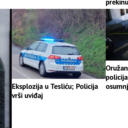
prekinu
Oružan
policij
osumnj
Eksplozija u Tesliću; Policija
vrši uviđaj