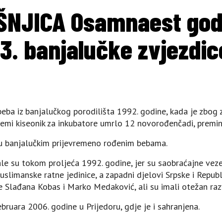
ŠNJICA Osamnaest godi
13. banjalučke zvjezdic
beba iz banjalučkog porodilišta 1992. godine, kada je zbog 
emi kiseonik za inkubatore umrlo 12 novorođenčadi, preminu
đu banjalučkim prijevremeno rođenim bebama.
le su tokom proljeća 1992. godine, jer su saobraćajne veze
uslimanske ratne jedinice, a zapadni djelovi Srpske i Republ
le Slađana Kobas i Marko Medaković, ali su imali otežan raz
bruara 2006. godine u Prijedoru, gdje je i sahranjena.