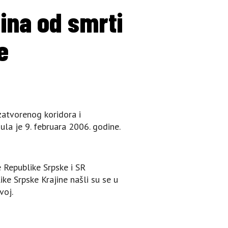
na od smrti
e
zatvorenog koridora i
la je 9. februara 2006. godine.
 Republike Srpske i SR
ike Srpske Krajine našli su se u
voj.