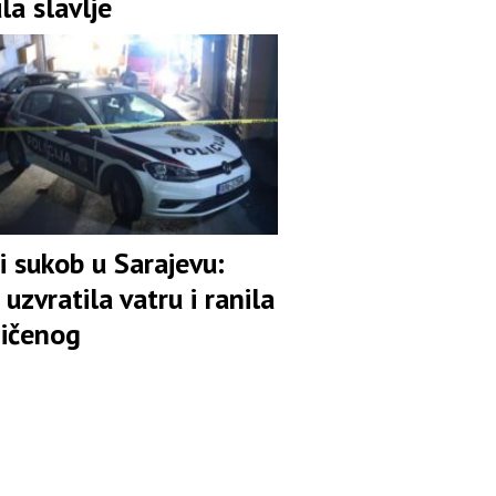
la slavlje
i sukob u Sarajevu:
a uzvratila vatru i ranila
ičenog