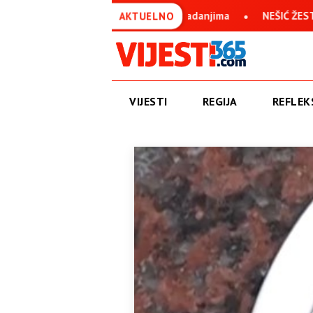
uspravan uprkos svim stradanjima
NEŠIĆ ŽESTOKO O IVANU ANU
AKTUELNO
VIJESTI
REGIJA
REFLEKS