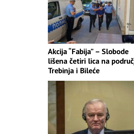
Akcija “Fabija” – Slobode
lišena četiri lica na područ
Trebinja i Bileće