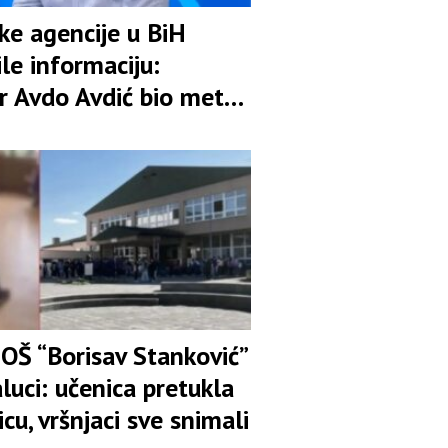
ske agencije u BiH
le informaciju:
r Avdo Avdić bio meta
ije
 OŠ “Borisav Stanković”
luci: učenica pretukla
icu, vršnjaci sve snimali