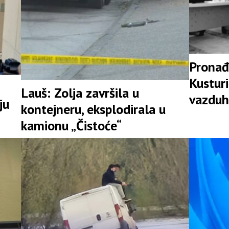
Pronađ
Kusturi
Lauš: Zolja završila u
vazduh
ju
kontejneru, eksplodirala u
Srpske
kamionu „Čistoće“