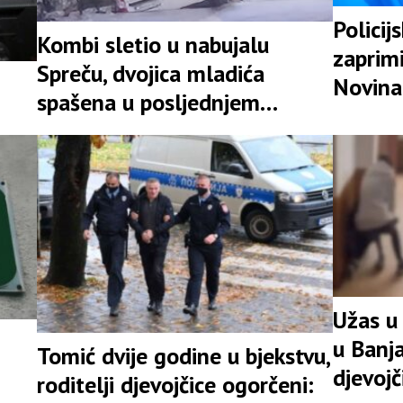
Policij
Kombi sletio u nabujalu
zaprimi
Spreču, dvojica mladića
Novina
spašena u posljednjem
likvidac
trenutku
Užas u
u Banja
Tomić dvije godine u bjekstvu,
djevojč
roditelji djevojčice ogorčeni: