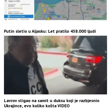
Putin sletio u Aljasku: Let pratilo 458.000 ljudi
Lavrov stigao na samit u duksu koji je razbjesnio
Ukrajince, evo koliko košta VIDEO