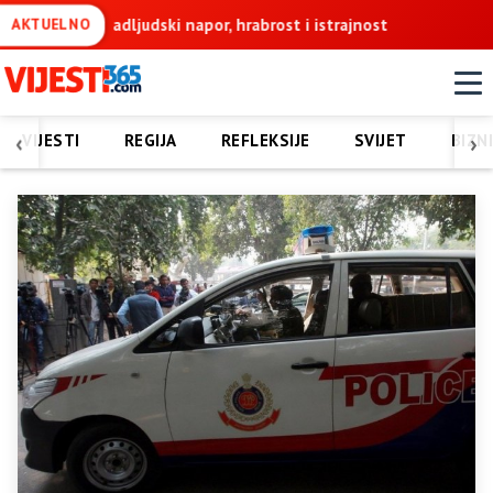
te nadljudski napor, hrabrost i istrajnost
AKTUELNO
‹
›
VIJESTI
REGIJA
REFLEKSIJE
SVIJET
BIZN