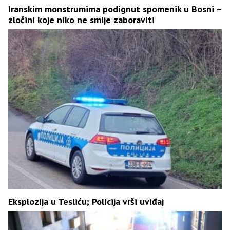
Iranskim monstrumima podignut spomenik u Bosni –
zločini koje niko ne smije zaboraviti
Eksplozija u Tesliću; Policija vrši uviđaj