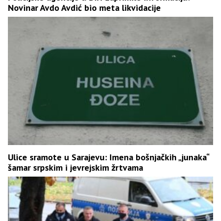
Novinar Avdo Avdić bio meta likvidacije
Ulice sramote u Sarajevu: Imena bošnjačkih „junaka“
šamar srpskim i jevrejskim žrtvama