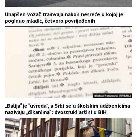
Uhapšen vozač tramvaja nakon nesreće u kojoj je
poginuo mladić, četvoro povrijeđenih
„Balija“ je “uvreda”, a Srbi se u školskim udžbenicima
nazivaju „đikanima“: dvostruki aršini u BiH