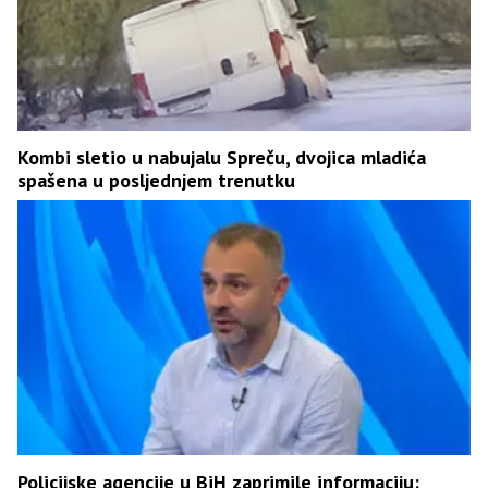
Kombi sletio u nabujalu Spreču, dvojica mladića
spašena u posljednjem trenutku
Policijske agencije u BiH zaprimile informaciju: