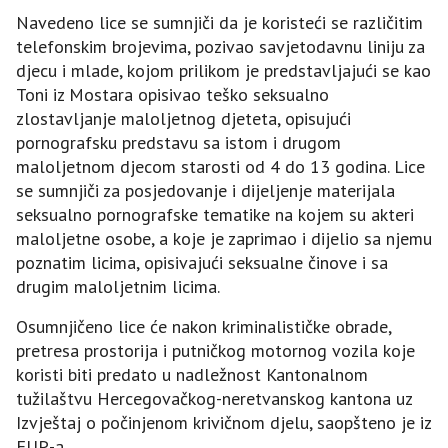
Navedeno lice se sumnjiči da je koristeći se različitim
telefonskim brojevima, pozivao savjetodavnu liniju za
djecu i mlade, kojom prilikom je predstavljajući se kao
Toni iz Mostara opisivao teško seksualno
zlostavljanje maloljetnog djeteta, opisujući
pornografsku predstavu sa istom i drugom
maloljetnom djecom starosti od 4 do 13 godina. Lice
se sumnjiči za posjedovanje i dijeljenje materijala
seksualno pornografske tematike na kojem su akteri
maloljetne osobe, a koje je zaprimao i dijelio sa njemu
poznatim licima, opisivajući seksualne činove i sa
drugim maloljetnim licima.
Osumnjičeno lice će nakon kriminalističke obrade,
pretresa prostorija i putničkog motornog vozila koje
koristi biti predato u nadležnost Kantonalnom
tužilaštvu Hercegovačkog-neretvanskog kantona uz
Izvještaj o počinjenom krivičnom djelu, saopšteno je iz
FUP-a.