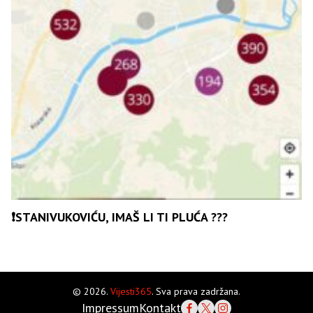
❗️STANIVUKOVIĆU, IMAŠ LI TI PLUĆA ???
© 2026.
Vijesti365
. Sva prava zadržana.
Impressum
Kontakt