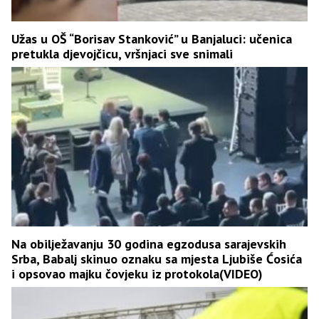
Užas u OŠ “Borisav Stanković” u Banjaluci: učenica
pretukla djevojčicu, vršnjaci sve snimali
Na obilježavanju 30 godina egzodusa sarajevskih
Srba, Babalj skinuo oznaku sa mjesta Ljubiše Ćosića
i opsovao majku čovjeku iz protokola(VIDEO)