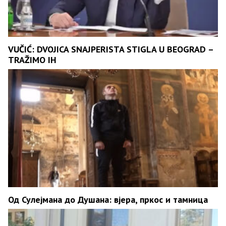
VUČIĆ: DVOJICA SNAJPERISTA STIGLA U BEOGRAD –
TRAŽIMO IH
Од Сулејмана до Душана: вјера, пркос и тамница