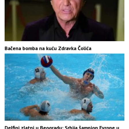
Bačena bomba na kuću Zdravka Čolića
Delfini zlatni u Beogradu: Srbija šampion Evrope u