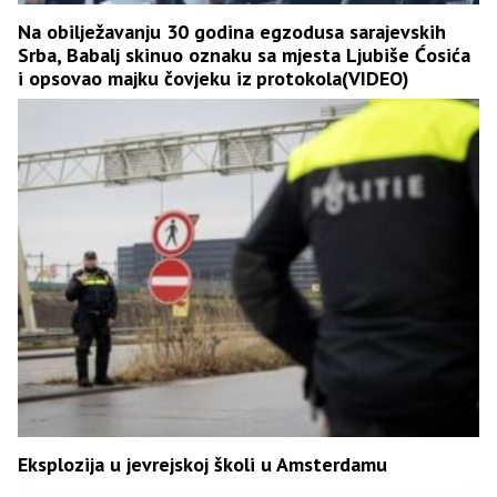
Na obilježavanju 30 godina egzodusa sarajevskih
Srba, Babalj skinuo oznaku sa mjesta Ljubiše Ćosića
i opsovao majku čovjeku iz protokola(VIDEO)
Eksplozija u jevrejskoj školi u Amsterdamu