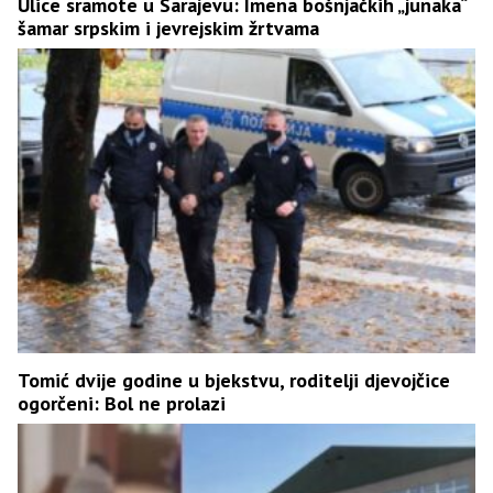
Ulice sramote u Sarajevu: Imena bošnjačkih „junaka“
šamar srpskim i jevrejskim žrtvama
Tomić dvije godine u bjekstvu, roditelji djevojčice
ogorčeni: Bol ne prolazi