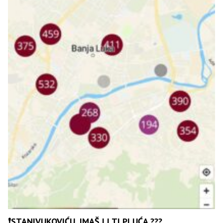
❗️STANIVUKOVIĆU, IMAŠ LI TI PLUĆA ???