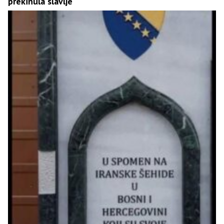
prekinula slavlje