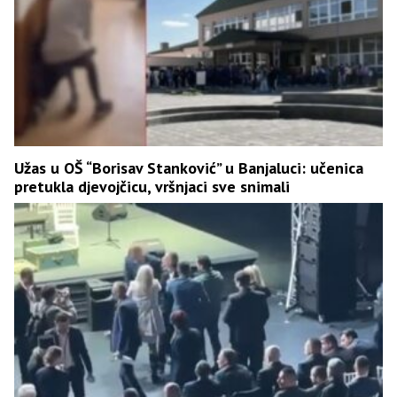
Užas u OŠ “Borisav Stanković” u Banjaluci: učenica
pretukla djevojčicu, vršnjaci sve snimali