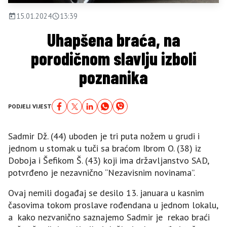
15.01.2024
13:39
Uhapšena braća, na
porodičnom slavlju izboli
poznanika
PODJELI VIJEST
Sadmir Dž. (44) uboden je tri puta nožem u grudi i
jednom u stomak u tuči sa braćom Ibrom O. (38) iz
Doboja i Šefikom Š. (43) koji ima državljanstvo SAD,
potvrđeno je nezavnično “Nezavisnim novinama”.
Ovaj nemili događaj se desilo 13. januara u kasnim
časovima tokom proslave rođendana u jednom lokalu,
a kako nezvanično saznajemo Sadmir je rekao braći