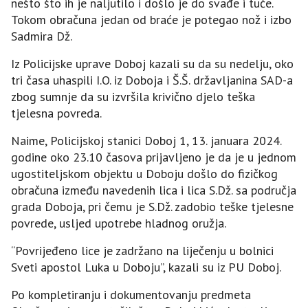
nešto što ih je naljutilo i došlo je do svađe i tuče.
Tokom obračuna jedan od braće je potegao nož i izbo
Sadmira Dž.
Iz Policijske uprave Doboj kazali su da su nedelju, oko
tri časa uhaspili I.O. iz Doboja i Š.Š. državljanina SAD-a
zbog sumnje da su izvršila krivično djelo teška
tjelesna povreda.
Naime, Policijskoj stanici Doboj 1, 13. januara 2024.
godine oko 23.10 časova prijavljeno je da je u jednom
ugostiteljskom objektu u Doboju došlo do fizičkog
obračuna između navedenih lica i lica S.Dž. sa područja
grada Doboja, pri čemu je S.Dž. zadobio teške tjelesne
povrede, usljed upotrebe hladnog oružja.
“Povrijeđeno lice je zadržano na liječenju u bolnici
Sveti apostol Luka u Doboju”, kazali su iz PU Doboj.
Po kompletiranju i dokumentovanju predmeta