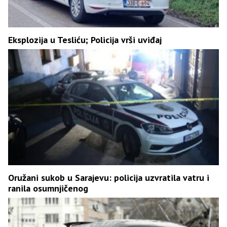
Eksplozija u Tesliću; Policija vrši uviđaj
Oružani sukob u Sarajevu: policija uzvratila vatru i
ranila osumnjičenog