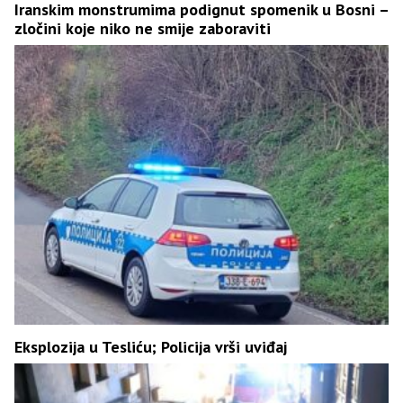
Iranskim monstrumima podignut spomenik u Bosni –
zločini koje niko ne smije zaboraviti
Eksplozija u Tesliću; Policija vrši uviđaj