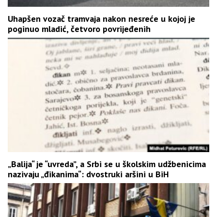
Uhapšen vozač tramvaja nakon nesreće u kojoj je
poginuo mladić, četvoro povrijeđenih
„Balija“ je “uvreda”, a Srbi se u školskim udžbenicima
nazivaju „đikanima“: dvostruki aršini u BiH