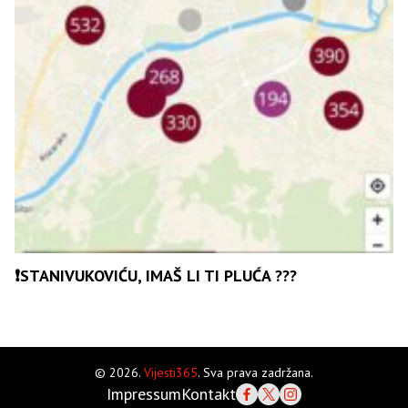
❗️STANIVUKOVIĆU, IMAŠ LI TI PLUĆA ???
© 2026.
Vijesti365
. Sva prava zadržana.
Impressum
Kontakt