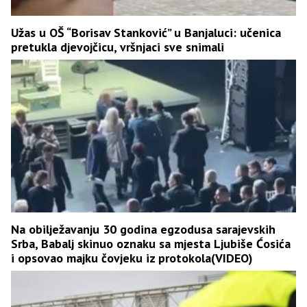
Užas u OŠ “Borisav Stanković” u Banjaluci: učenica
pretukla djevojčicu, vršnjaci sve snimali
Na obilježavanju 30 godina egzodusa sarajevskih
Srba, Babalj skinuo oznaku sa mjesta Ljubiše Ćosića
i opsovao majku čovjeku iz protokola(VIDEO)