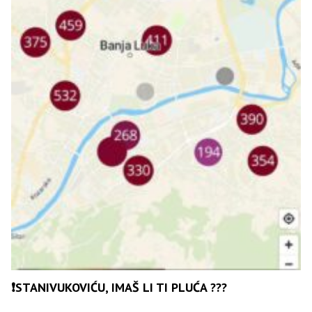
❗️STANIVUKOVIĆU, IMAŠ LI TI PLUĆA ???