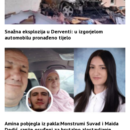
Snažna eksplozija u Derventi: u izgorjelom
automobilu pronađeno tijelo
Amina pobjegla iz pakla:Monstrumi Suvad i Maida
Dedić, ranije osuđeni za brutalno zlostavljanje