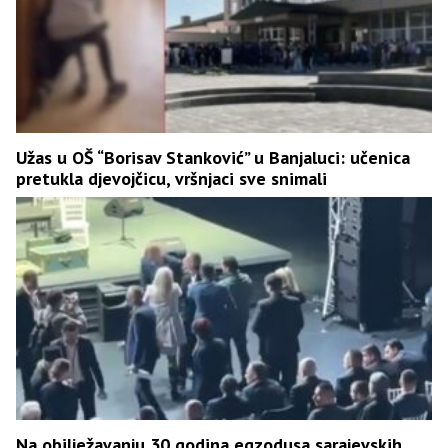
Užas u OŠ “Borisav Stanković” u Banjaluci: učenica
pretukla djevojčicu, vršnjaci sve snimali
Na obilježavanju 30 godina egzodusa sarajevskih