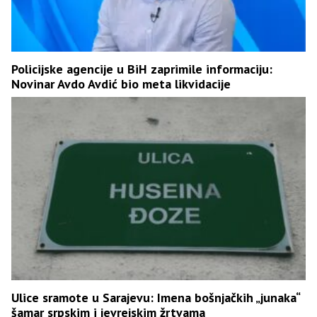
Policijske agencije u BiH zaprimile informaciju:
Novinar Avdo Avdić bio meta likvidacije
Ulice sramote u Sarajevu: Imena bošnjačkih „junaka“
šamar srpskim i jevrejskim žrtvama