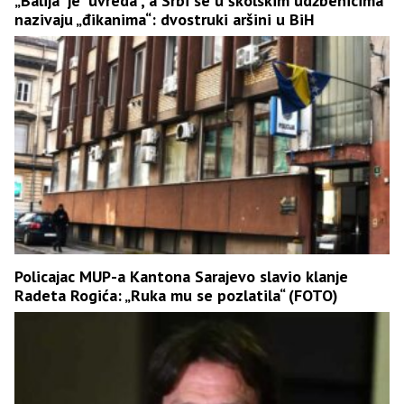
„Balija“ je “uvreda”, a Srbi se u školskim udžbenicima
nazivaju „đikanima“: dvostruki aršini u BiH
Policajac MUP-a Kantona Sarajevo slavio klanje
Radeta Rogića: „Ruka mu se pozlatila“ (FOTO)