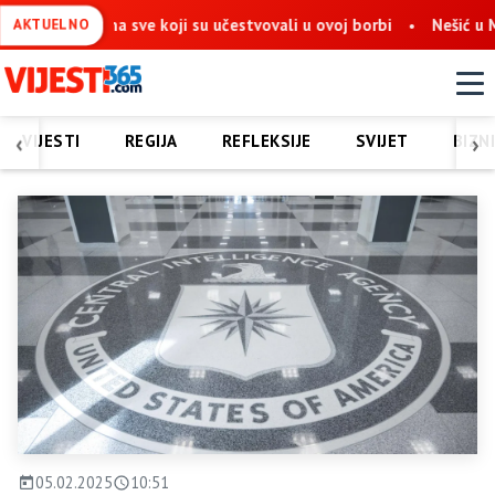
 na sve koji su učestvovali u ovoj borbi
Nešić u Mostaru: Obn
AKTUELNO
‹
›
VIJESTI
REGIJA
REFLEKSIJE
SVIJET
BIZN
05.02.2025
10:51