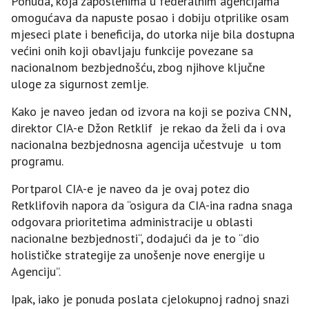
Ponuda, koja zaposlenima u federalnim agencijama
omogućava da napuste posao i dobiju otprilike osam
mjeseci plate i beneficija, do utorka nije bila dostupna
većini onih koji obavljaju funkcije povezane sa
nacionalnom bezbjednošću, zbog njihove ključne
uloge za sigurnost zemlje.
Kako je naveo jedan od izvora na koji se poziva CNN,
direktor CIA-e Džon Retklif je rekao da želi da i ova
nacionalna bezbjednosna agencija učestvuje u tom
programu.
Portparol CIA-e je naveo da je ovaj potez dio
Retklifovih napora da “osigura da CIA-ina radna snaga
odgovara prioritetima administracije u oblasti
nacionalne bezbjednosti“, dodajući da je to “dio
holističke strategije za unošenje nove energije u
Agenciju”.
Ipak, iako je ponuda poslata cjelokupnoj radnoj snazi