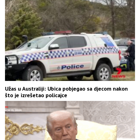
Užas u Australiji: Ubica pobjegao sa djecom nakon
što je izrešetao policajce