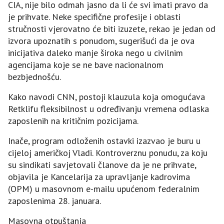
CIA, nije bilo odmah jasno da li će svi imati pravo da
je prihvate. Neke specifične profesije i oblasti
stručnosti vjerovatno će biti izuzete, rekao je jedan od
izvora upoznatih s ponudom, sugerišući da je ova
inicijativa daleko manje široka nego u civilnim
agencijama koje se ne bave nacionalnom
bezbjednošću.
Kako navodi CNN, postoji klauzula koja omogućava
Retklifu fleksibilnost u određivanju vremena odlaska
zaposlenih na kritičnim pozicijama.
Inače, program odloženih ostavki izazvao je buru u
cijeloj američkoj Vladi. Kontroverznu ponudu, za koju
su sindikati savjetovali članove da je ne prihvate,
objavila je Kancelarija za upravljanje kadrovima
(OPM) u masovnom e-mailu upućenom federalnim
zaposlenima 28. januara.
Masovna otpuštanja