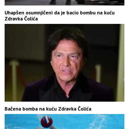
Uhapšen osumnjičeni da je bacio bombu na kuću
Zdravka Čolića
Bačena bomba na kuću Zdravka Čolića