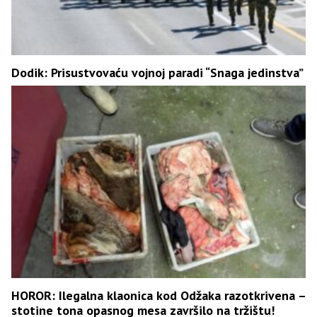
Dodik: Prisustvovaću vojnoj paradi “Snaga jedinstva”
HOROR: Ilegalna klaonica kod Odžaka razotkrivena –
stotine tona opasnog mesa završilo na tržištu!