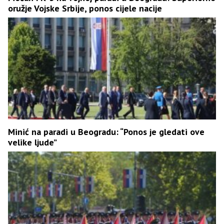
oružje Vojske Srbije, ponos cijele nacije
Minić na paradi u Beogradu: “Ponos je gledati ove
velike ljude”