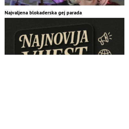
Najvaljena blokaderska gej parada
Požar u Srbiji: Ima stradalih