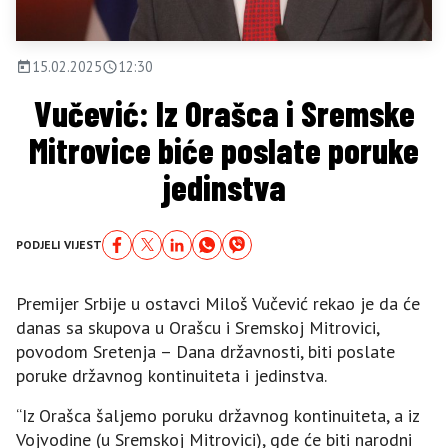
15.02.2025
12:30
Vučević: Iz Orašca i Sremske
Mitrovice biće poslate poruke
jedinstva
PODJELI VIJEST
Premijer Srbije u ostavci Miloš Vučević rekao je da će
danas sa skupova u Orašcu i Sremskoj Mitrovici,
povodom Sretenja – Dana državnosti, biti poslate
poruke državnog kontinuiteta i jedinstva.
“Iz Orašca šaljemo poruku državnog kontinuiteta, a iz
Vojvodine (u Sremskoj Mitrovici), gde će biti narodni