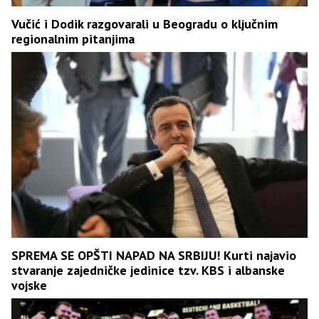
Vučić i Dodik razgovarali u Beogradu o ključnim
regionalnim pitanjima
SPREMA SE OPŠTI NAPAD NA SRBIJU! Kurti najavio
stvaranje zajedničke jedinice tzv. KBS i albanske
vojske