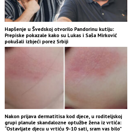
Hapšenje u Švedskoj otvorilo Pandorinu kutiju:
Prepiske pokazale kako su Lukas i Saša Mirković
pokušali izbjeći porez Srbiji
Nakon prijava dermatitisa kod djece, u roditeljskoj
grupi planule skandalozne optužbe žena iz vrtića:
“Ostavljate djecu u vrtiću 9-10 sati, sram vas bilo”