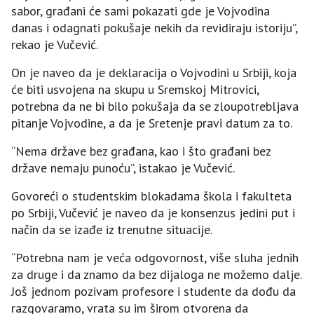
sabor, građani će sami pokazati gde je Vojvodina
danas i odagnati pokušaje nekih da revidiraju istoriju”,
rekao je Vučević.
On je naveo da je deklaracija o Vojvodini u Srbiji, koja
će biti usvojena na skupu u Sremskoj Mitrovici,
potrebna da ne bi bilo pokušaja da se zloupotrebljava
pitanje Vojvodine, a da je Sretenje pravi datum za to.
“Nema države bez građana, kao i što građani bez
države nemaju punoću”, istakao je Vučević.
Govoreći o studentskim blokadama škola i fakulteta
po Srbiji, Vučević je naveo da je konsenzus jedini put i
način da se izađe iz trenutne situacije.
“Potrebna nam je veća odgovornost, više sluha jednih
za druge i da znamo da bez dijaloga ne možemo dalje.
Još jednom pozivam profesore i studente da dođu da
razgovaramo, vrata su im širom otvorena da