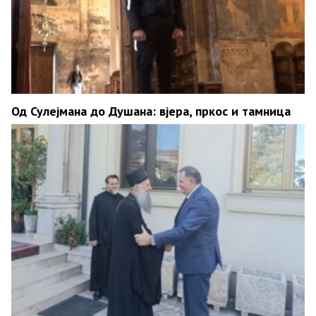
Од Сулејмана до Душана: вјера, пркос и тамница