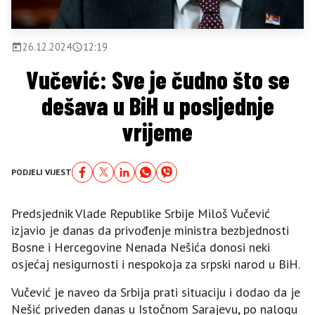
26.12.2024
12:19
Vučević: Sve je čudno što se
dešava u BiH u posljednje
vrijeme
PODJELI VIJEST
Predsjednik Vlade Republike Srbije Miloš Vučević
izjavio je danas da privođenje ministra bezbjednosti
Bosne i Hercegovine Nenada Nešića donosi neki
osjećaj nesigurnosti i nespokoja za srpski narod u BiH.
Vučević je naveo da Srbija prati situaciju i dodao da je
Nešić priveden danas u Istočnom Sarajevu, po nalogu