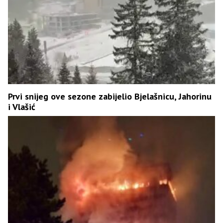
Prvi snijeg ove sezone zabijelio Bjelašnicu, Jahorinu
i Vlašić