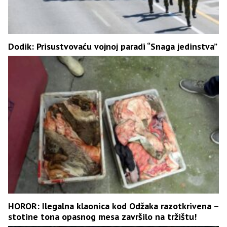
Dodik: Prisustvovaću vojnoj paradi “Snaga jedinstva”
HOROR: Ilegalna klaonica kod Odžaka razotkrivena –
stotine tona opasnog mesa završilo na tržištu!