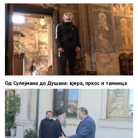
Од Сулејмана до Душана: вјера, пркос и тамница