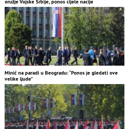
oružje Vojske Srbije, ponos cijele nacije
Minić na paradi u Beogradu: “Ponos je gledati ove
velike ljude”