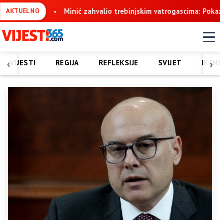
stvo
Minić zahvalio trebinjskim vatrogascima: Pokazali ste nad
AKTUELNO
‹
›
VIJESTI
REGIJA
REFLEKSIJE
SVIJET
BIZN