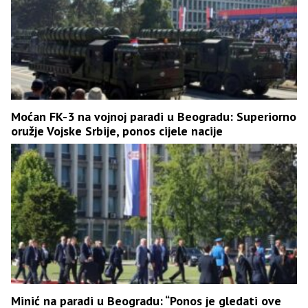
Moćan FK-3 na vojnoj paradi u Beogradu: Superiorno
oružje Vojske Srbije, ponos cijele nacije
Minić na paradi u Beogradu: “Ponos je gledati ove