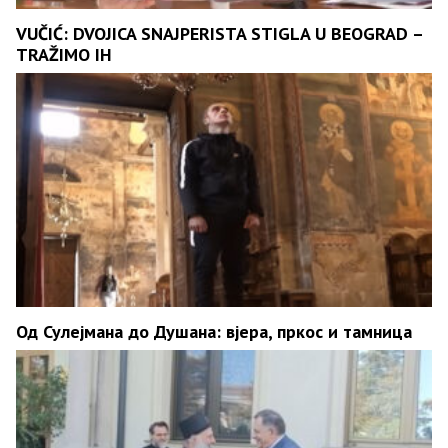
VUČIĆ: DVOJICA SNAJPERISTA STIGLA U BEOGRAD –
TRAŽIMO IH
Од Сулејмана до Душана: вјера, пркос и тамница