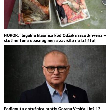
HOROR: Ilegalna klaonica kod Odžaka razotkrivena –
stotine tona opasnog mesa završilo na tržištu!
Podignuta optužnica protiv Gorana Vesića i još 12