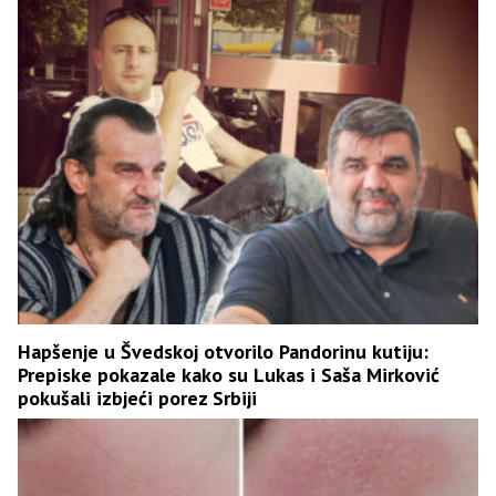
Hapšenje u Švedskoj otvorilo Pandorinu kutiju:
Prepiske pokazale kako su Lukas i Saša Mirković
pokušali izbjeći porez Srbiji