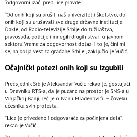
“odgovorni izaći pred lice pravde”.
“Od onih koji su urušili naš univerzitet i školstvo, do
onih koji su urušavali sve druge državne institucije.
Dakle, od Radio-televizije Srbije do tužilaštva,
pravosuđa, policije i mnogih drugih stvari u javnom
sektoru. Vreme za odgovornost dolazi i to je, čini mi
se, najbolja vest za građane Srbije”, zaključio je Vučić.
Očajnički potezi onih koji su izgubili
Predsjednik Srbije Aleksandar Vučić rekao je, gostujući
u Dnevniku RTS-a, da je pucano na prostorije SNS-a u
Vrnjačkoj Banji, reč je o Ivanu Mladenoviću – čoveku
učesniku svih protesta.
“Lice je privedeno i odgovaraće za počinjena dela”,
rekao je Vučić.