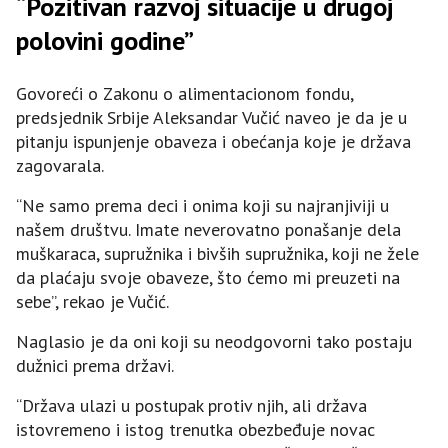
“Pozitivan razvoj situacije u drugoj
polovini godine”
Govoreći o Zakonu o alimentacionom fondu,
predsjednik Srbije Aleksandar Vučić naveo je da je u
pitanju ispunjenje obaveza i obećanja koje je država
zagovarala.
“Ne samo prema deci i onima koji su najranjiviji u
našem društvu. Imate neverovatno ponašanje dela
muškaraca, supružnika i bivših supružnika, koji ne žele
da plaćaju svoje obaveze, što ćemo mi preuzeti na
sebe”, rekao je Vučić.
Naglasio je da oni koji su neodgovorni tako postaju
dužnici prema državi.
“Država ulazi u postupak protiv njih, ali država
istovremeno i istog trenutka obezbeđuje novac