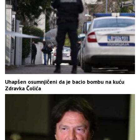
Uhapšen osumnjičeni da je bacio bombu na kuću
Zdravka Čolića