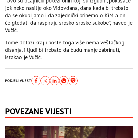
“Ovo su očajnički potezi onih koji su izgubili, pokušaće
još neko nasilje oko Vidovdana, dana kada bi trebalo
da se okupljamo i da zajednički brinemo o KiM a oni
će gledati da raspiruju srpsko-srpske sukobe”, naveo je
Vučić.
Tome dolazi kraj i posle toga više nema veštačkog
disanja, i ljudi bi trebalo da budu manje zabrinuti,
istakao je Vučić.
PODJELI VIJEST
POVEZANE VIJESTI