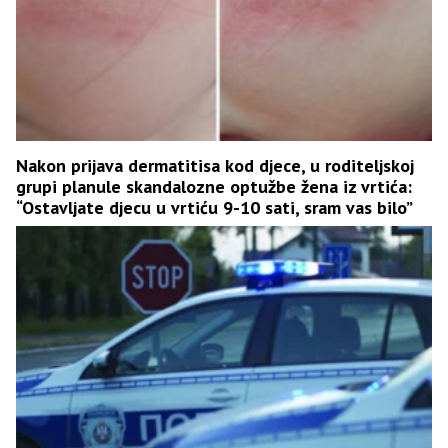
Nakon prijava dermatitisa kod djece, u roditeljskoj
grupi planule skandalozne optužbe žena iz vrtića:
“Ostavljate djecu u vrtiću 9-10 sati, sram vas bilo”