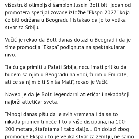
višestruki olimpijski šampion Jusein Bolt biti jedan od
promotera specijalizovane izložbe ”Ekspo 2027” koja
će biti održana u Beogradu i istakao da je to velika
stvar za Srbiju.
Vučić je rekao da Bolt danas dolazi u Beograd i da je
time promocija ”Ekspa” podignuta na spektakularan
nivo.
”Ja ću ga primiti u Palati Srbija, neću imati priliku da
budem sa njim u Beogradu na vodi, žurim u Emirate,
ali će sa njim biti Siniša Mali”, rekao je Vučić
Naveo je da je Bolt legendarni atletičar i nekadašnji
najbrži atletičar sveta.
”Mnogi danas pišu da je svih vremena i da se to
nikada promeniti neće. I to u više disciplina, na 100-
200 metara, štafetama i tako dalje… On dolazi zbog
promocije Ekspa i to je velika stvar za zemlju, ne samo