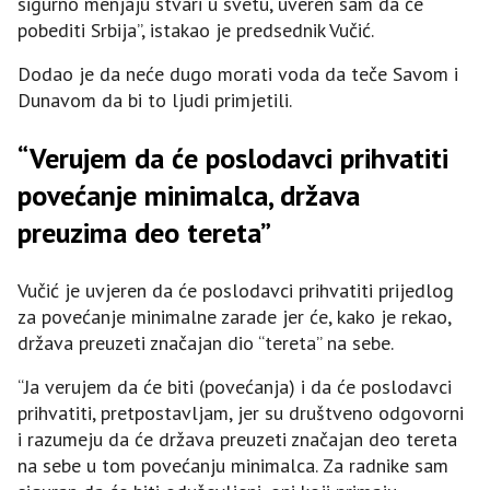
sigurno menjaju stvari u svetu, uveren sam da će
pobediti Srbija”, istakao je predsednik Vučić.
Dodao je da neće dugo morati voda da teče Savom i
Dunavom da bi to ljudi primjetili.
“Verujem da će poslodavci prihvatiti
povećanje minimalca, država
preuzima deo tereta”
Vučić je uvjeren da će poslodavci prihvatiti prijedlog
za povećanje minimalne zarade jer će, kako je rekao,
država preuzeti značajan dio “tereta” na sebe.
“Ja verujem da će biti (povećanja) i da će poslodavci
prihvatiti, pretpostavljam, jer su društveno odgovorni
i razumeju da će država preuzeti značajan deo tereta
na sebe u tom povećanju minimalca. Za radnike sam