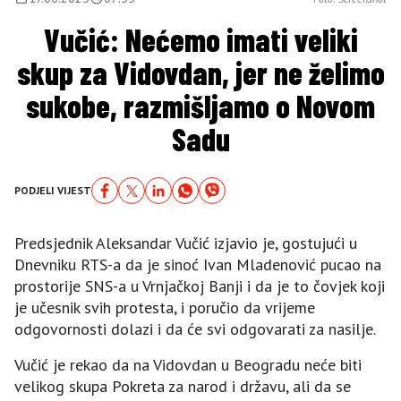
Vučić: Nećemo imati veliki
skup za Vidovdan, jer ne želimo
sukobe, razmišljamo o Novom
Sadu
PODJELI VIJEST
Predsjednik Aleksandar Vučić izjavio je, gostujući u
Dnevniku RTS-a da je sinoć Ivan Mladenović pucao na
prostorije SNS-a u Vrnjačkoj Banji i da je to čovjek koji
je učesnik svih protesta, i poručio da vrijeme
odgovornosti dolazi i da će svi odgovarati za nasilje.
Vučić je rekao da na Vidovdan u Beogradu neće biti
velikog skupa Pokreta za narod i državu, ali da se