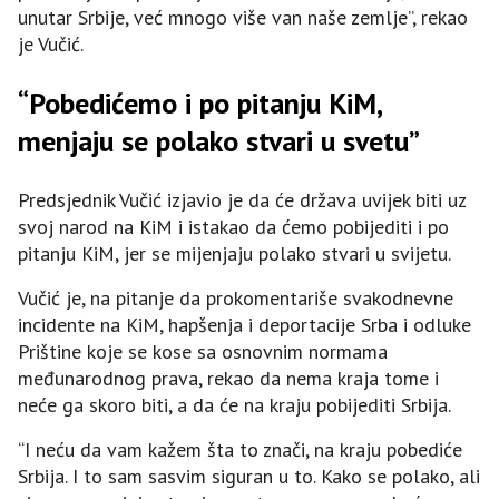
unutar Srbije, već mnogo više van naše zemlje”, rekao
je Vučić.
“Pobedićemo i po pitanju KiM,
menjaju se polako stvari u svetu”
Predsjednik Vučić izjavio je da će država uvijek biti uz
svoj narod na KiM i istakao da ćemo pobijediti i po
pitanju KiM, jer se mijenjaju polako stvari u svijetu.
Vučić je, na pitanje da prokomentariše svakodnevne
incidente na KiM, hapšenja i deportacije Srba i odluke
Prištine koje se kose sa osnovnim normama
međunarodnog prava, rekao da nema kraja tome i
neće ga skoro biti, a da će na kraju pobijediti Srbija.
“I neću da vam kažem šta to znači, na kraju pobediće
Srbija. I to sam sasvim siguran u to. Kako se polako, ali