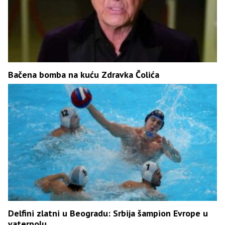
Bačena bomba na kuću Zdravka Čolića
Delfini zlatni u Beogradu: Srbija šampion Evrope u
vaterpolu