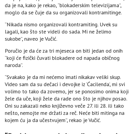
da je na, kako je rekao, “blokaderskim televizijama”,
moglo da se čuje da su organizovali kontramitinge.
“Nikada nismo organizovali kontramiting. Uvek su
lagali, kao što ste videli do sada. Mi ne želimo
sukobe”, naveo je Vučić.
Poručio je da će za tri mjeseca on biti jedan od onih
“koji će fizički čuvati blokadere od napada običnog
naroda”.
“Svakako je da mi nećemo imati nikakav veliki skup.
Video sam da su dečaci i devojke iz ‘Ćacilenda’, mi svi
volimo to tako da zovemo, jer se ponosimo onima koji
žele da uče, koji žele da rade ono što je njihov posao.
Oni su zakazali neko književno veče 27. ili 28. ili tako
nešto, nemojte me držati za reč. Neće biti mitinga na
kojem ću ja da učestvujem”, rekao je Vučić.