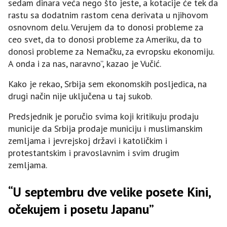
sedam dinara veća nego što jeste, a kotacije će tek da
rastu sa dodatnim rastom cena derivata u njihovom
osnovnom delu. Verujem da to donosi probleme za
ceo svet, da to donosi probleme za Ameriku, da to
donosi probleme za Nemačku, za evropsku ekonomiju.
A onda i za nas, naravno”, kazao je Vučić.
Kako je rekao, Srbija sem ekonomskih posljedica, na
drugi način nije uključena u taj sukob.
Predsjednik je poručio svima koji kritikuju prodaju
municije da Srbija prodaje municiju i muslimanskim
zemljama i jevrejskoj državi i katoličkim i
protestantskim i pravoslavnim i svim drugim
zemljama.
“U septembru dve velike posete Kini,
očekujem i posetu Japanu”