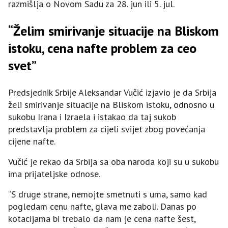
razmišlja o Novom Sadu za 28. jun ili 5. jul.
“Želim smirivanje situacije na Bliskom
istoku, cena nafte problem za ceo
svet”
Predsjednik Srbije Aleksandar Vučić izjavio je da Srbija
želi smirivanje situacije na Bliskom istoku, odnosno u
sukobu Irana i Izraela i istakao da taj sukob
predstavlja problem za cijeli svijet zbog povećanja
cijene nafte.
Vučić je rekao da Srbija sa oba naroda koji su u sukobu
ima prijateljske odnose.
“S druge strane, nemojte smetnuti s uma, samo kad
pogledam cenu nafte, glava me zaboli. Danas po
kotacijama bi trebalo da nam je cena nafte šest,