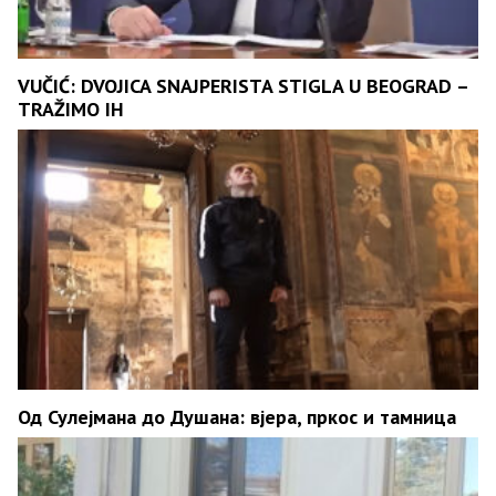
VUČIĆ: DVOJICA SNAJPERISTA STIGLA U BEOGRAD –
TRAŽIMO IH
Од Сулејмана до Душана: вјера, пркос и тамница