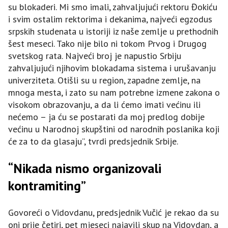
su blokaderi. Mi smo imali, zahvaljujući rektoru Đokiću
i svim ostalim rektorima i dekanima, najveći egzodus
srpskih studenata u istoriji iz naše zemlje u prethodnih
šest meseci. Tako nije bilo ni tokom Prvog i Drugog
svetskog rata. Najveći broj je napustio Srbiju
zahvaljujući njihovim blokadama sistema i urušavanju
univerziteta. Otišli su u region, zapadne zemlje, na
mnoga mesta, i zato su nam potrebne izmene zakona o
visokom obrazovanju, a da li ćemo imati većinu ili
nećemo – ja ću se postarati da moj predlog dobije
većinu u Narodnoj skupštini od narodnih poslanika koji
će za to da glasaju”, tvrdi predsjednik Srbije.
“Nikada nismo organizovali
kontramiting”
Govoreći o Vidovdanu, predsjednik Vučić je rekao da su
oni prije četiri, pet mjeseci najavili skup na Vidovdan, a