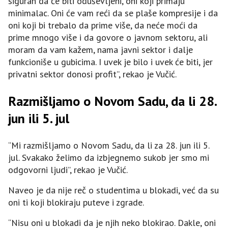
siguran da će biti oduševljeni, oni koji primaju
minimalac. Oni će vam reći da se plaše kompresije i da
oni koji bi trebalo da prime više, da neće moći da
prime mnogo više i da govore o javnom sektoru, ali
moram da vam kažem, nama javni sektor i dalje
funkcioniše u gubicima. I uvek je bilo i uvek će biti, jer
privatni sektor donosi profit”, rekao je Vučić.
Razmišljamo o Novom Sadu, da li 28.
jun ili 5. jul
“Mi razmišljamo o Novom Sadu, da li za 28. jun ili 5.
jul. Svakako želimo da izbjegnemo sukob jer smo mi
odgovorni ljudi”, rekao je Vučić.
Naveo je da nije reč o studentima u blokadi, već da su
oni ti koji blokiraju puteve i zgrade.
“Nisu oni u blokadi da je njih neko blokirao. Dakle, oni