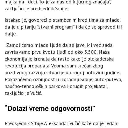
majkama i deci. To je za nas od ključnog značaja”,
zaključio je predsednik Srbije.
Istakao je, govoreći o stambenim kreditima za mlade,
da je u pitanju “stvarni program” i da će se sprovoditi i
dalje.
“Zamolićemo mlade ljude da se jave. Mi već sada
završavamo prvu kvotu ljudi od oko 5.500. Naša
ekonomija je krenula da raste kako je blokaderska
revolucija propadala. Veoma sam srećan zbog
pozitivnog razvoja situacije u drugoj polovini godine.
Pokazaćemo ozbiljnost u izgradnji Srbije, auto-puteva,
naučno-tehnoloških parkova i drugih projekata”,
zaključio je Vučić.
“Dolazi vreme odgovornosti”
Predsjednik Srbije Aleksandar Vučić kaže da je jedan