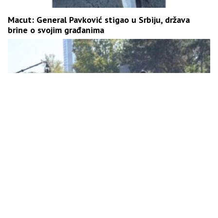
Macut: General Pavković stigao u Srbiju, država
brine o svojim građanima
Na vojnoj paradi “Snaga jedinstva” prvi put u
javnosti prikazani PULS i Hermes