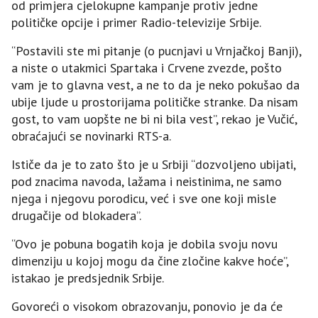
od primjera cjelokupne kampanje protiv jedne
političke opcije i primer Radio-televizije Srbije.
“Postavili ste mi pitanje (o pucnjavi u Vrnjačkoj Banji),
a niste o utakmici Spartaka i Crvene zvezde, pošto
vam je to glavna vest, a ne to da je neko pokušao da
ubije ljude u prostorijama političke stranke. Da nisam
gost, to vam uopšte ne bi ni bila vest”, rekao je Vučić,
obraćajući se novinarki RTS-a.
Ističe da je to zato što je u Srbiji “dozvoljeno ubijati,
pod znacima navoda, lažama i neistinima, ne samo
njega i njegovu porodicu, već i sve one koji misle
drugačije od blokadera”.
“Ovo je pobuna bogatih koja je dobila svoju novu
dimenziju u kojoj mogu da čine zločine kakve hoće”,
istakao je predsjednik Srbije.
Govoreći o visokom obrazovanju, ponovio je da će