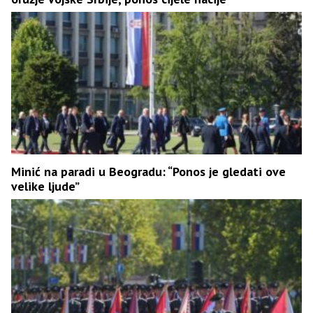
Minić na paradi u Beogradu: “Ponos je gledati ove
velike ljude”