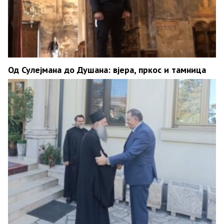
Од Сулејмана до Душана: вјера, пркос и тамница