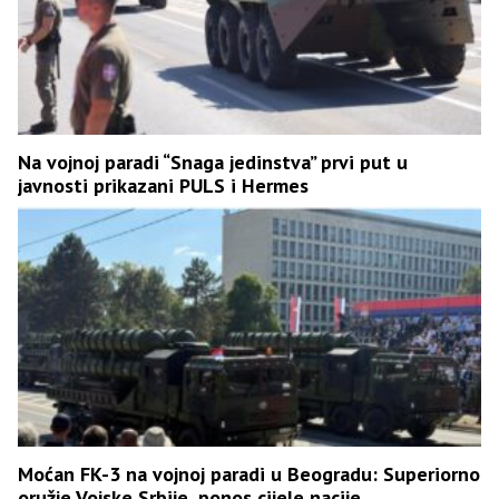
Na vojnoj paradi “Snaga jedinstva” prvi put u
javnosti prikazani PULS i Hermes
Moćan FK-3 na vojnoj paradi u Beogradu: Superiorno
oružje Vojske Srbije, ponos cijele nacije