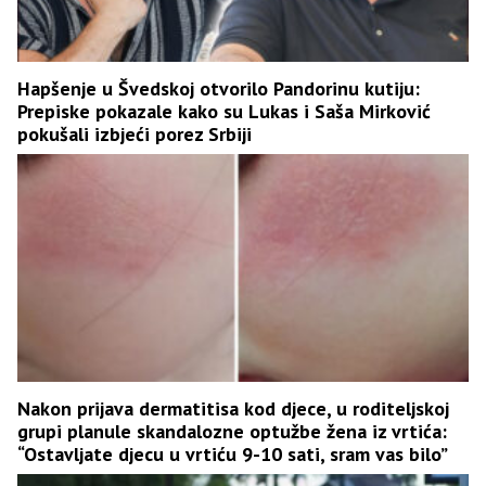
Hapšenje u Švedskoj otvorilo Pandorinu kutiju:
Prepiske pokazale kako su Lukas i Saša Mirković
pokušali izbjeći porez Srbiji
Nakon prijava dermatitisa kod djece, u roditeljskoj
grupi planule skandalozne optužbe žena iz vrtića:
“Ostavljate djecu u vrtiću 9-10 sati, sram vas bilo”