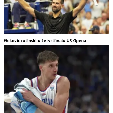
Đoković rutinski u četvrtfinalu US Opena