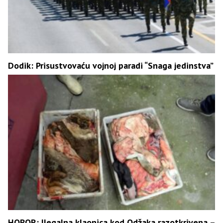
Dodik: Prisustvovaću vojnoj paradi “Snaga jedinstva”
HOROR: Ilegalna klaonica kod Odžaka razotkrivena –