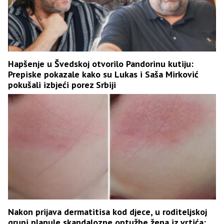
Hapšenje u Švedskoj otvorilo Pandorinu kutiju:
Prepiske pokazale kako su Lukas i Saša Mirković
pokušali izbjeći porez Srbiji
Nakon prijava dermatitisa kod djece, u roditeljskoj
grupi planule skandalozne optužbe žena iz vrtića: