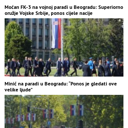
Moćan FK-3 na vojnoj paradi u Beogradu: Superiorno
oružje Vojske Srbije, ponos cijele nacije
Minić na paradi u Beogradu: “Ponos je gledati ove
velike ljude”