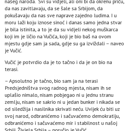
našeg naroda. Svi su vidjeli, ali oni bi da okrenu priču,
da nas zavitlavaju, da se šale sa Srbijom, da
pokušavaju da nas sve naprave zajedno ludima. I u
moru laži koju iznose sinoć i danas samo jedna stvar
je bila istinita, a to je da su vidjeli nekog muškarca
koji im je ličio na Vučića, koji je bio baš na ovom
mjestu gdje sam ja sada, gdje su ga izviždali – naveo
je Vučić.
Vučić je potvrdio da je to tačno i da je on bio na
terasi.
– Apsolutno je tačno, bio sam ja na terasi
Predsjedništva svog radnog mjesta, nisam ih se
uplašio nimalo, nisam pobjegao ni u jednu stranu
zemlju, nisam se sakrio ni u jedan bunker i nikada se
od siledžija i nasilnika skrivati neću. Uvijek ću biti uz
svoj narod, odbranićemo i sačuvaćemo demokratiju,
odbranićemo i sačuvaćemo mir i stabilnost u našoj
Srbiji. Živjela Srbija – poručio je Vučić.