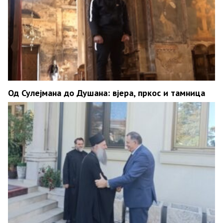
Од Сулејмана до Душана: вјера, пркос и тамница