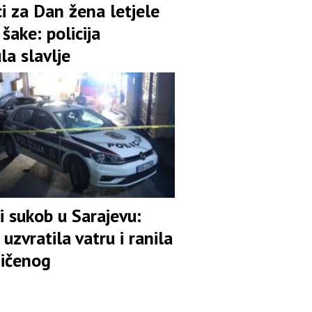
i za Dan žena letjele
šake: policija
la slavlje
i sukob u Sarajevu:
a uzvratila vatru i ranila
ičenog