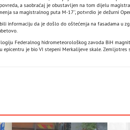
povreda, a saobraćaj je obustavljen na tom dijelu magistra
kamenja sa magistralnog puta M-17”, potvrdio je dežurni Op
dobili informaciju da je došlo do oštećenja na fasadama u
ubetovo.
mologiju Federalnog hidrometeorološkog zavoda BiH magnit
t u epicentru je bio VI stepeni Merkalijeve skale. Zemljotres