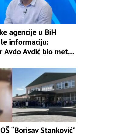
ske agencije u BiH
le informaciju:
r Avdo Avdić bio meta
ije
 OŠ “Borisav Stanković”