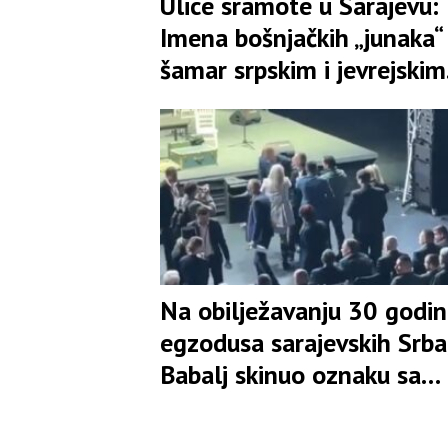
Ulice sramote u Sarajevu:
Imena bošnjačkih „junaka“
šamar srpskim i jevrejskim
žrtvama
Na obilježavanju 30 godi
egzodusa sarajevskih Srba
Babalj skinuo oznaku sa
mjesta Ljubiše Ćosića i
opsovao majku čovjeku iz