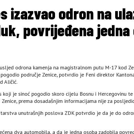
s izazvao odron na ula
uk, povrijeđena jedna
 usljed odrona kamenja na magistralnom putu M-17 kod Zen
 pogodio područje Zenice, potvrdio je Feni direktor Kantona
 Aličić.
koji je sinoć pogodio skoro cijelu Bosnu i Hercegovinu te 
od Zenice, prema dosadašnjim informacijama nije za posljedic
starstva unutrašnjih poslova ZDK potvrdio je da je do odro
ećena dva automobila, a da je jedna osoba zadobila povre