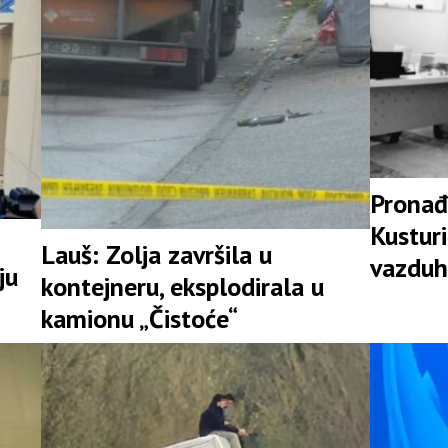
Pronađ
Kusturi
Lauš: Zolja završila u
vazduh
ju
kontejneru, eksplodirala u
Srpske
kamionu „Čistoće“