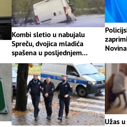
Policij
Kombi sletio u nabujalu
zaprimi
Spreču, dvojica mladića
Novina
spašena u posljednjem
likvidac
trenutku
Užas u