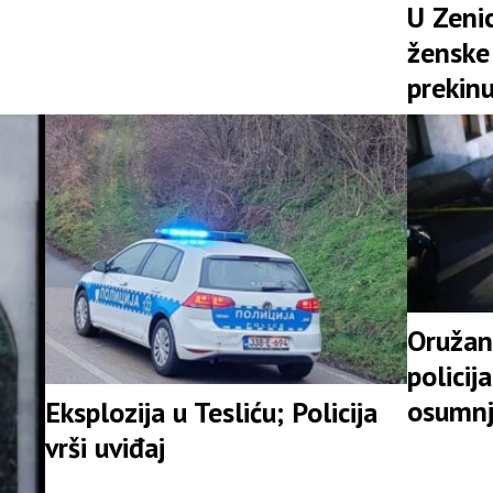
U Zenic
ženske 
prekinu
Oružan
policij
osumnj
Eksplozija u Tesliću; Policija
vrši uviđaj