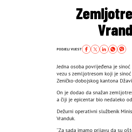
Zemljotre
Vrand
PODJELI VIJEST
Jedna osoba povrijeđena je sinoć
vezu s zemljotresom koji je sinoć
Zeničko-dobojskog kantona Džavid
On je dodao da snažan zemljotres 
a čiji je epicentar bio nedaleko 
Dežurni operativni službenik Mini
Vranduk.
“Za sada imamo prijavu da su ošt