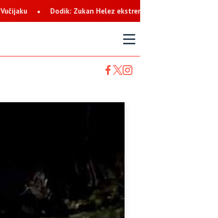
kan Helez ekstremista koji svaku priliku koristi za netrpeljivost
T