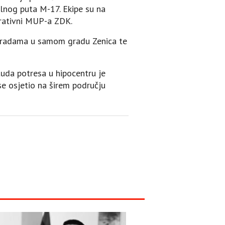
lnog puta M-17. Ekipe su na
erativni MUP-a ZDK.
 zgradama u samom gradu Zenica te
uda potresa u hipocentru je
 se osjetio na širem području