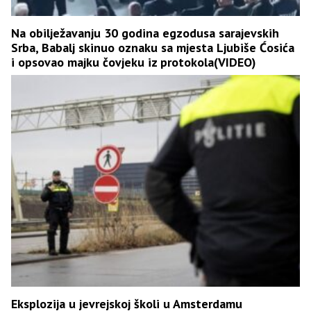
Na obilježavanju 30 godina egzodusa sarajevskih
Srba, Babalj skinuo oznaku sa mjesta Ljubiše Ćosića
i opsovao majku čovjeku iz protokola(VIDEO)
Eksplozija u jevrejskoj školi u Amsterdamu