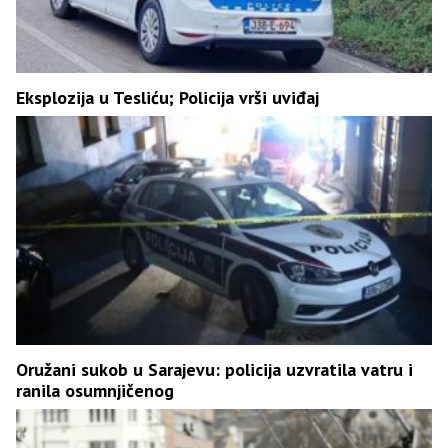
Eksplozija u Tesliću; Policija vrši uviđaj
Oružani sukob u Sarajevu: policija uzvratila vatru i
ranila osumnjičenog