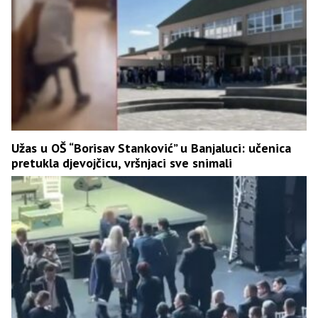
Užas u OŠ “Borisav Stanković” u Banjaluci: učenica
pretukla djevojčicu, vršnjaci sve snimali