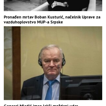
Pronađen mrtav Boban Kusturić, načelnik Uprave za
vazduhoplovstvo MUP-a Srpske
General Mladić imao lakši moždani udar