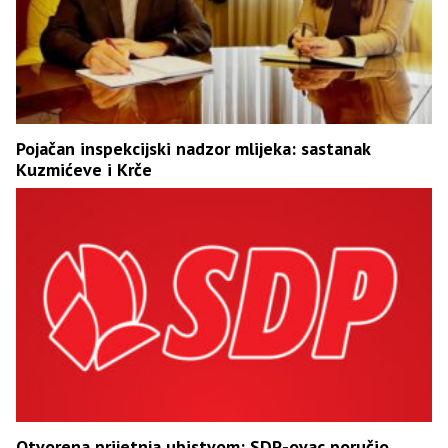
Pojačan inspekcijski nadzor mlijeka: sastanak
Kuzmićeve i Krče
Otvorena prijetnja ubistvom: SDP-ovac poručio