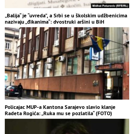
„Balija“ je “uvreda”, a Srbi se u školskim udžbenicima
nazivaju „đikanima“: dvostruki aršini u BiH
Policajac MUP-a Kantona Sarajevo slavio klanje
Radeta Rogića: „Ruka mu se pozlatila“ (FOTO)