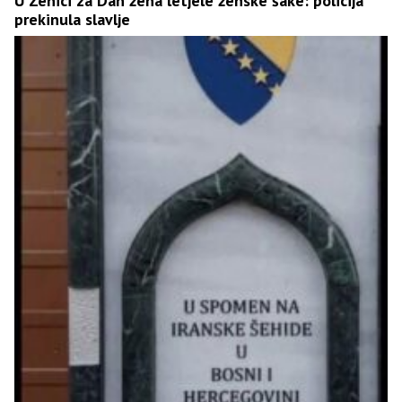
U Zenici za Dan žena letjele ženske šake: policija
prekinula slavlje