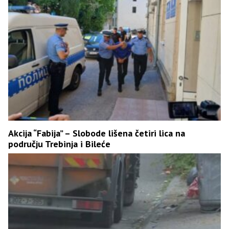
Akcija “Fabija” – Slobode lišena četiri lica na
području Trebinja i Bileće