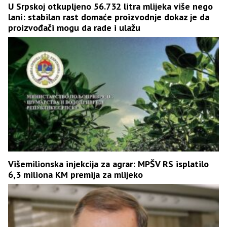
U Srpskoj otkupljeno 56.732 litra mlijeka više nego
lani: stabilan rast domaće proizvodnje dokaz je da
proizvođači mogu da rade i ulažu
Višemilionska injekcija za agrar: MPŠV RS isplatilo
6,3 miliona KM premija za mlijeko