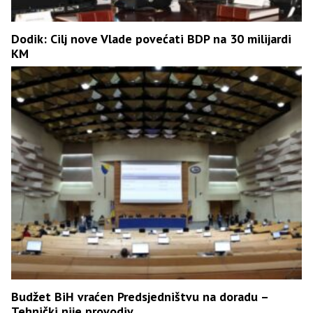
Dodik: Cilj nove Vlade povećati BDP na 30 milijardi
KM
Budžet BiH vraćen Predsjedništvu na doradu –
Tehnički nije provodiv