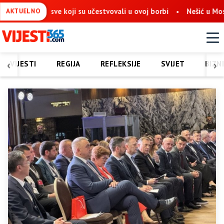
a sve koji su učestvovali u ovoj borbi
Nešić u Mostaru: Obnov
AKTUELNO
‹
›
VIJESTI
REGIJA
REFLEKSIJE
SVIJET
BIZN