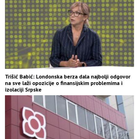
Trišić Babić: Londonska berza dala najbolji odgovor
na sve laži opozicije o finansijskim problemima i
izolaciji Srpske